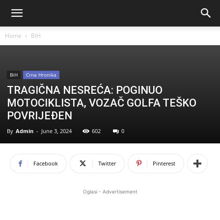
Home
BiH
BiH
Crna Hronika
TRAGIČNA NESREĆA: POGINUO
MOTOCIKLISTA, VOZAČ GOLFA TEŠKO
POVRIJEĐEN
By
Admin
-
June 3, 2024
602
0
Facebook
Twitter
Pinterest
Oglasi - Advertisement