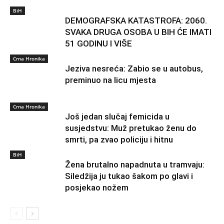
BiH
DEMOGRAFSKA KATASTROFA: 2060.
SVAKA DRUGA OSOBA U BIH ĆE IMATI
51 GODINU I VIŠE
Crna Hronika
Jeziva nesreća: Zabio se u autobus,
preminuo na licu mjesta
Crna Hronika
Još jedan slučaj femicida u
susjedstvu: Muž pretukao ženu do
smrti, pa zvao policiju i hitnu
BiH
Žena brutalno napadnuta u tramvaju:
Siledžija ju tukao šakom po glavi i
posjekao nožem