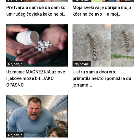
Pretvarala sam se da sam kći
Moja svekrva je obrijala moju
umirućeg čovjeka kako ne bi...
kćer na ćelavo – a moj...
Najnovije
Najnovije
Uzimanje MAGNEZIJA uz ove
Ujutru sam u dvorištu
lijekove može biti JAKO
primetila nešto i pomislila da
OPASNO
je samo...
Najnovije