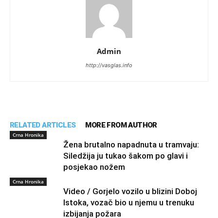
Admin
http://vasglas.info
RELATED ARTICLES
MORE FROM AUTHOR
Crna Hronika
Žena brutalno napadnuta u tramvaju:
Siledžija ju tukao šakom po glavi i
posjekao nožem
Crna Hronika
Video / Gorjelo vozilo u blizini Doboj
Istoka, vozač bio u njemu u trenuku
izbijanja požara