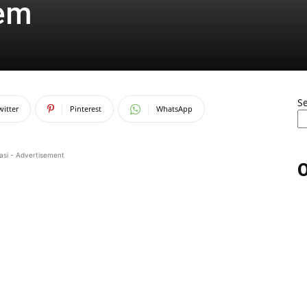
žem
S
witter
Pinterest
WhatsApp
asi - Advertisement
O