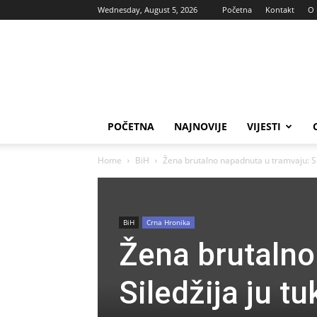
Wednesday, August 5, 2026
Početna
Kontakt
O
Vas
glas
POČETNA
NAJNOVIJE
VIJESTI
Home
BiH
Žena brutalno napadnuta u tramvaju: Sil
BiH
Crna Hronika
Žena brutalno
Siledžija ju t