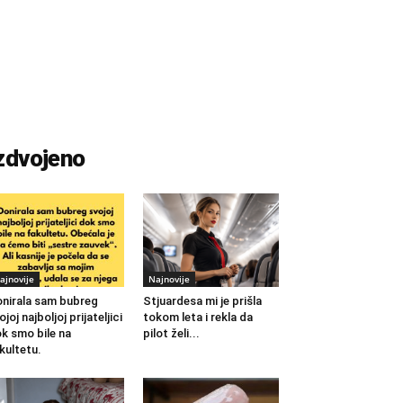
zdvojeno
ajnovije
Najnovije
nirala sam bubreg
Stjuardesa mi je prišla
ojoj najboljoj prijateljici
tokom leta i rekla da
k smo bile na
pilot želi...
kultetu.