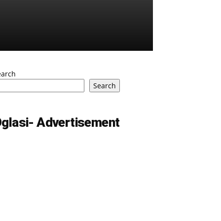
earch
Search
glasi- Advertisement