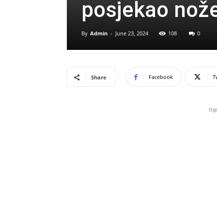
posjekao no
By
Admin
-
June 23, 2024
108
0
Facebook
T
Share
Ogl