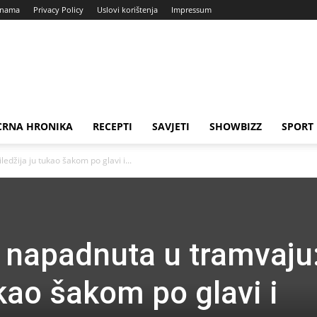
 nama
Privacy Policy
Uslovi korištenja
Impressum
CRNA HRONIKA
RECEPTI
SAVJETI
SHOWBIZZ
SPORT
edžija ju tukao šakom po glavi i...
 napadnuta u tramvaju
ukao šakom po glavi i