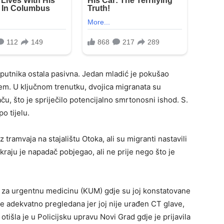
na putnika ostala pasivna. Jedan mladić je pokušao
ljem. U ključnom trenutku, dvojica migranata su
ču, što je spriječilo potencijalno smrtonosni ishod. S.
o tijelu.
z tramvaja na stajalištu Otoka, ali su migranti nastavili
 kraju je napadač pobjegao, ali ne prije nego što je
u za urgentnu medicinu (KUM) gdje su joj konstatovane
ije adekvatno pregledana jer joj nije urađen CT glave,
otišla je u Policijsku upravu Novi Grad gdje je prijavila