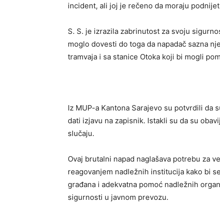
incident, ali joj je rečeno da moraju podnijet
S. S. je izrazila zabrinutost za svoju sigurn
moglo dovesti do toga da napadač sazna njen
tramvaja i sa stanice Otoka koji bi mogli pom
Iz MUP-a Kantona Sarajevo su potvrdili da su
dati izjavu na zapisnik. Istakli su da su obavij
slučaju.
Ovaj brutalni napad naglašava potrebu za 
reagovanjem nadležnih institucija kako bi se 
građana i adekvatna pomoć nadležnih organa 
sigurnosti u javnom prevozu.