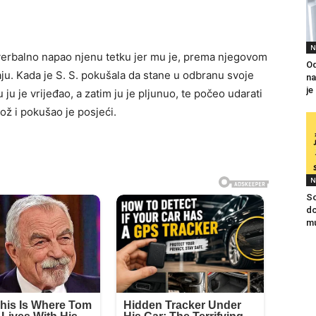
N
 verbalno napao njenu tetku jer mu je, prema njegovom
Od
aju. Kada je S. S. pokušala da stane u odbranu svoje
na
je
ju je vrijeđao, a zatim ju je pljunuo, te počeo udarati
nož i pokušao je posjeći.
N
So
do
mu