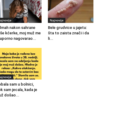
ajnovije
Najnovije
mah nakon sahrane
Bele grudvice u jajetu:
še kćerke, moj muž me
šta to zaista znači i da
 uporno nagovarao...
li...
ajnovije
bala sam u bolnici,
k sam jecala, kada je
ž došao...