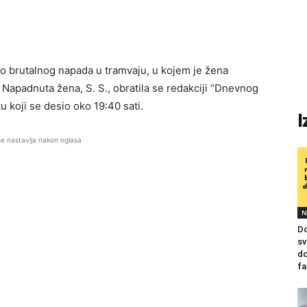
do brutalnog napada u tramvaju, u kojem je žena
apadnuta žena, S. S., obratila se redakciji “Dnevnog
tu koji se desio oko 19:40 sati.
I
se nastavlja nakon oglasa
N
Do
sv
do
fa