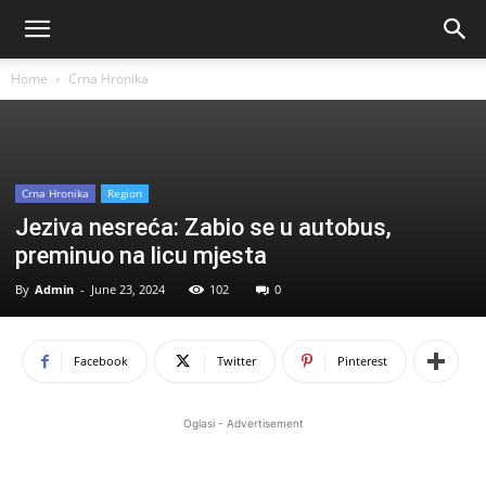
Home
Crna Hronika
Crna Hronika
Region
Jeziva nesreća: Zabio se u autobus,
preminuo na licu mjesta
By
Admin
-
June 23, 2024
102
0
Facebook
Twitter
Pinterest
Oglasi - Advertisement