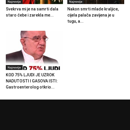
Najnovije
Najnovije
Svekrva mi je na samrti dala
Nakon smrti mlade kraljice,
staro ćebe i zarekla me...
cijela palača zavijena je u
tugu, a...
Najnovije
KOD 75% LJUDI JE UZROK
NADUTOSTI I GASOVA ISTI:
Gastroenterolog otkrio...