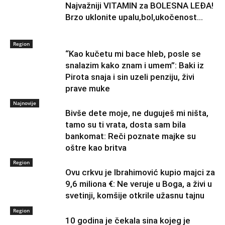
Najvažniji VITAMIN za BOLESNA LEĐA!
Brzo uklonite upalu,bol,ukočenost…
Region
“Kao kučetu mi bace hleb, posle se
snalazim kako znam i umem”: Baki iz
Pirota snaja i sin uzeli penziju, živi
prave muke
Najnovije
Bivše dete moje, ne duguješ mi ništa,
tamo su ti vrata, dosta sam bila
bankomat: Reči poznate majke su
oštre kao britva
Region
Ovu crkvu je Ibrahimović kupio majci za
9,6 miliona €: Ne veruje u Boga, a živi u
svetinji, komšije otkrile užasnu tajnu
Region
10 godina je čekala sina kojeg je