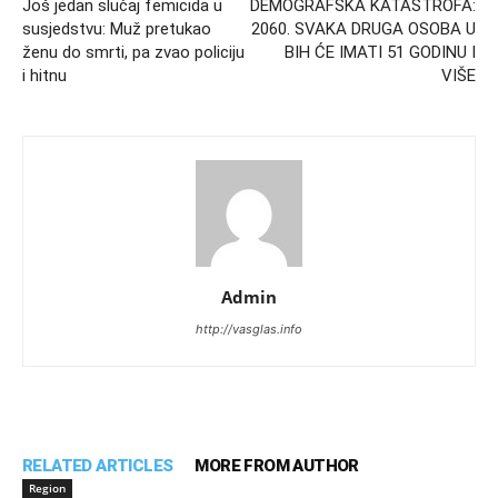
Još jedan slučaj femicida u
DEMOGRAFSKA KATASTROFA:
susjedstvu: Muž pretukao
2060. SVAKA DRUGA OSOBA U
ženu do smrti, pa zvao policiju
BIH ĆE IMATI 51 GODINU I
i hitnu
VIŠE
Admin
http://vasglas.info
RELATED ARTICLES
MORE FROM AUTHOR
Region