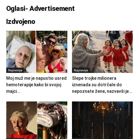
Oglasi- Advertisement
Izdvojeno
Najnovije
Najnovije
Moj muž me je napustio usred
Slepe trojke milionera
hemoterapije kako bi svojoj
iznenada su dotrčale do
majci...
nepoznate žene, nazvavši je...