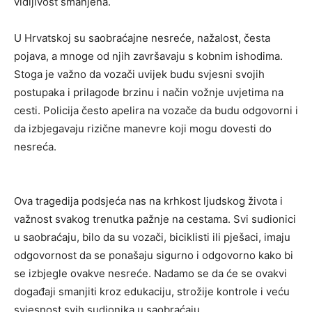
vidljivost smanjena.
U Hrvatskoj su saobraćajne nesreće, nažalost, česta
pojava, a mnoge od njih završavaju s kobnim ishodima.
Stoga je važno da vozači uvijek budu svjesni svojih
postupaka i prilagode brzinu i način vožnje uvjetima na
cesti. Policija često apelira na vozače da budu odgovorni i
da izbjegavaju rizične manevre koji mogu dovesti do
nesreća.
Ova tragedija podsjeća nas na krhkost ljudskog života i
važnost svakog trenutka pažnje na cestama. Svi sudionici
u saobraćaju, bilo da su vozači, biciklisti ili pješaci, imaju
odgovornost da se ponašaju sigurno i odgovorno kako bi
se izbjegle ovakve nesreće. Nadamo se da će se ovakvi
događaji smanjiti kroz edukaciju, strožije kontrole i veću
svjesnost svih sudionika u saobraćaju.