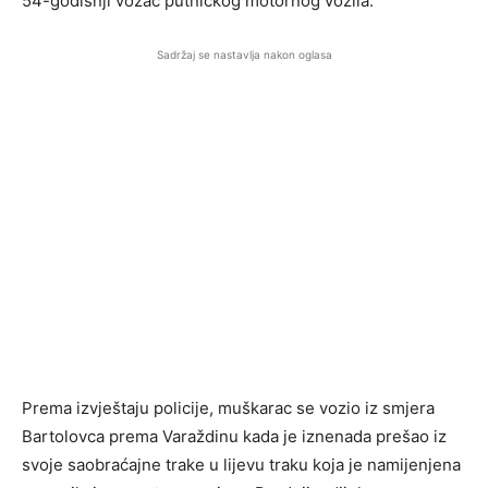
54-godišnji vozač putničkog motornog vozila.
Sadržaj se nastavlja nakon oglasa
Prema izvještaju policije, muškarac se vozio iz smjera
Bartolovca prema Varaždinu kada je iznenada prešao iz
svoje saobraćajne trake u lijevu traku koja je namijenjena