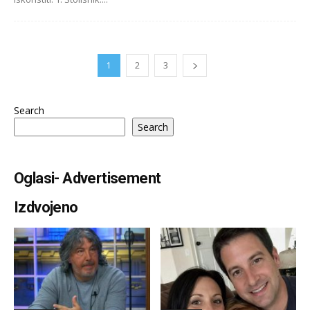
Izdvojeno
Najnovije
Najnovije
Ginekolog Milošević
SVEKRVA JE DONIJELA DNK
upozorio na ogromnu
TEST DA ME PONIZI PRED
zabludu žena: Ovako samo
CIJELOM PORODICOM,...
navlačite jezive...
Najnovije
Najnovije
Moj se suprug svake noći
SVE ŽENE OVO MORAJU
pojavljivao na kameri za
ZNATI: Kad vam se pojave