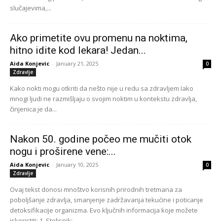
nogu i proširene vene:...
Aida Konjevic
-
January 10, 2025
0
Zdravlje
Ovaj tekst donosi mnoštvo korisnih prirodnih tretmana za
poboljšanje zdravlja, smanjenje zadržavanja tekućine i poticanje
detoksifikacije organizma. Evo ključnih informacija koje možete
iskoristiti: 1. Stolisnik:...
1
2
3
Search
Search
Oglasi- Advertisement