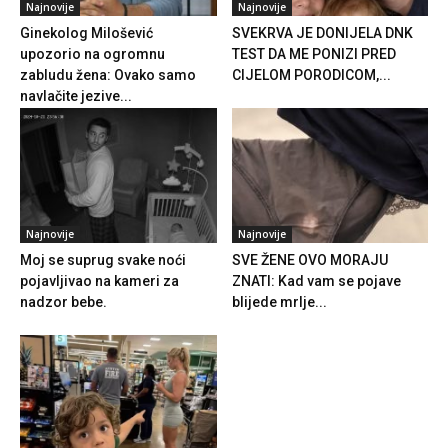
nadzor bebe.
blijede mrlje...
Najnovije
Moj sin je pokazao na ženu u
supermarketu i rekao:
„Mama,...