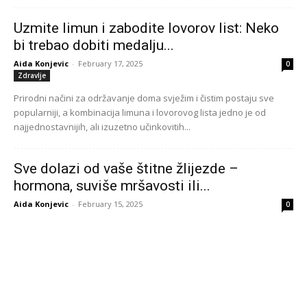
Uzmite limun i zabodite lovorov list: Neko
bi trebao dobiti medalju...
Aida Konjevic
-
February 17, 2025
0
Zdravlje
Prirodni načini za održavanje doma svježim i čistim postaju sve
popularniji, a kombinacija limuna i lovorovog lista jedno je od
najjednostavnijih, ali izuzetno učinkovitih...
Sve dolazi od vaše štitne žlijezde –
hormona, suviše mršavosti ili...
Aida Konjevic
-
February 15, 2025
0
Zdravlje
Štitnjača, iako mala žlijezda smještena na prednjem dijelu vrata,
ima izuzetno važnu ulogu u organizmu. Ova žlijezda proizvodi
hormone trijodtironin (T3) i tiroksin (T4)...