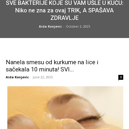
SVE BAKTERIJE KOJE SU VAM UŠLE U KUĆU:
Niko ne zna za ovaj TRIK, A SPAŠAVA
ZDRAVLJE
Aida Konjevic
-
October 2, 2025
Nanela smesu od kurkume na lice i
sačekala 10 minuta! SVI...
Aida Konjevic
-
June 22, 2025
0