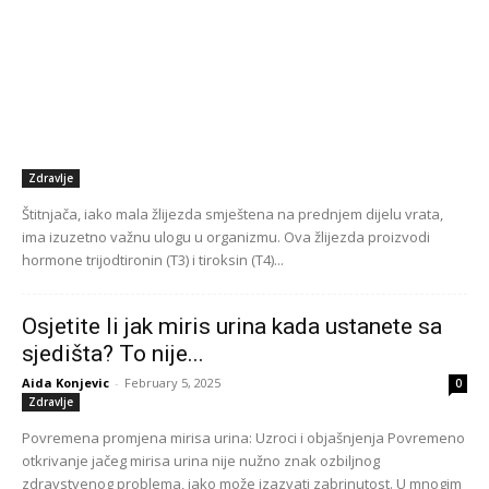
Osjetite li jak miris urina kada ustanete sa
sjedišta? To nije...
Aida Konjevic
-
February 5, 2025
0
Zdravlje
Povremena promjena mirisa urina: Uzroci i objašnjenja Povremeno
otkrivanje jačeg mirisa urina nije nužno znak ozbiljnog
zdravstvenog problema, iako može izazvati zabrinutost. U mnogim
slučajevima,...
Ako primetite ovu promenu na noktima,
hitno idite kod lekara! Jedan...
Aida Konjevic
-
January 21, 2025
0
Zdravlje
Kako nokti mogu otkriti da nešto nije u redu sa zdravljem Iako
mnogi ljudi ne razmišljaju o svojim noktim u kontekstu zdravlja,
činjenica je da...
Nakon 50. godine počeo me mučiti otok