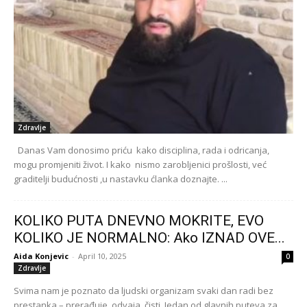
Zdravlje
Danas Vam donosimo priću kako disciplina, rada i odricanja,
mogu promjeniti život. I kako nismo zarobljenici prošlosti, već
graditelji budućnosti ,u nastavku ćlanka doznajte. ...
KOLIKO PUTA DNEVNO MOKRITE, EVO
KOLIKO JE NORMALNO: Ako IZNAD OVE...
Aida Konjevic
-
April 10, 2025
0
Zdravlje
Svima nam je poznato da ljudski organizam svaki dan radi bez
prestanka – prerađuje, odvaja, čisti. Jedan od glavnih puteva za