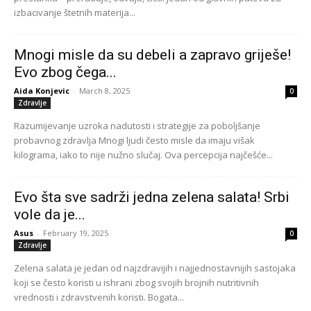
izbacivanje štetnih materija...
Mnogi misle da su debeli a zapravo griješe!
Evo zbog čega...
Aida Konjevic
-
March 8, 2025
0
Zdravlje
Razumijevanje uzroka nadutosti i strategije za poboljšanje
probavnog zdravlja Mnogi ljudi često misle da imaju višak
kilograma, iako to nije nužno slučaj. Ova percepcija najčešće...
Evo šta sve sadrži jedna zelena salata! Srbi
vole da je...
Asus
-
February 19, 2025
0
Zdravlje
Zelena salata je jedan od najzdravijih i najjednostavnijih sastojaka
koji se često koristi u ishrani zbog svojih brojnih nutritivnih
vrednosti i zdravstvenih koristi. Bogata...