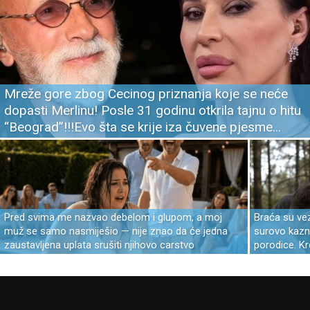
Mreže gore zbog Cecinog priznanja koje se neće
dopasti Merlinu! Posle 31 godinu otkrila tajnu o hitu
“Beograd”!!!Evo šta se krije iza čuvene pjesme...
Pred svima me nazvao debelom i glupom, a moj
Braća su veza
muž se samo nasmiješio — nije znao da će jedna
surovo kazni
zaustavljena uplata srušiti njihovo carstvo
porodice. Kr