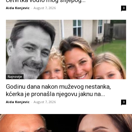
četvrtka vodio mog slijepog...
Aida Konjevic
-
August 7, 2026
0
Najnovije
Godinu dana nakon muževog nestanka,
kćerka je pronašla njegovu jaknu na...
Aida Konjevic
-
August 7, 2026
0