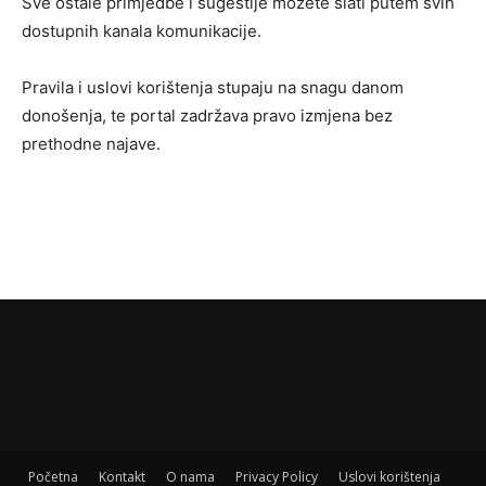
Sve ostale primjedbe i sugestije možete slati putem svih
dostupnih kanala komunikacije.
Pravila i uslovi korištenja stupaju na snagu danom
donošenja, te portal zadržava pravo izmjena bez
prethodne najave.
Početna
Kontakt
O nama
Privacy Policy
Uslovi korištenja