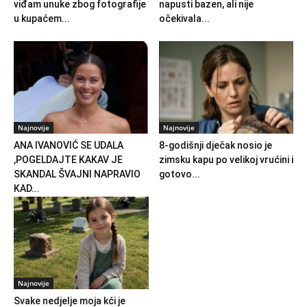
viđam unuke zbog fotografije
napusti bazen, ali nije
u kupaćem...
očekivala...
Najnovije
Najnovije
ANA IVANOVIĆ SE UDALA
8-godišnji dječak nosio je
,POGELDAJTE KAKAV JE
zimsku kapu po velikoj vrućini i
SKANDAL ŠVAJNI NAPRAVIO
gotovo...
KAD...
Najnovije
Svake nedjelje moja kći je