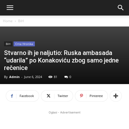
Home
BiH
BiH
Crna Hronika
Stvarno ih je naljutio: Ruska ambasada
“udarila” po Konakoviću zbog samo jedne
rečenice
By
Admin
-
June 6, 2024
81
0
Facebook
Twitter
Pinterest
Oglasi - Advertisement