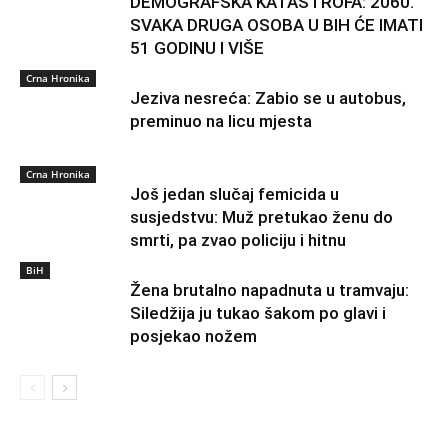
DEMOGRAFSKA KATASTROFA: 2060.
SVAKA DRUGA OSOBA U BIH ĆE IMATI
51 GODINU I VIŠE
Crna Hronika
Jeziva nesreća: Zabio se u autobus,
preminuo na licu mjesta
Crna Hronika
Još jedan slučaj femicida u
susjedstvu: Muž pretukao ženu do
smrti, pa zvao policiju i hitnu
BiH
Žena brutalno napadnuta u tramvaju:
Siledžija ju tukao šakom po glavi i
posjekao nožem