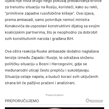
izjava nije ništa drugo nego pokušaj prebacivanja krivice
za trenutnu situaciju na Rusiju, koristeći, kako su rekli,
“primitivne zapadne rusofobične klišeje”. Ova izjava,
prema ambasadi, samo potvrđuje nemoć ministra
Konakovića da uspostavi konstruktivni dijalog sa svojim
koalicijskim partnerima, što je neophodno za dobrobit
svih konstitutivnih naroda i građana BiH.
Ova oštra reakcija Ruske ambasade dodatno naglašava
tenzije između Zapada i Rusije, te odražava složenu
političku situaciju u Bosni i Hercegovini, gdje se
međunarodni uticaji često prepliću i sukobljavaju.
Situacija ostaje napeta, a budući koraci svih uključenih
strana bit će pažljivo praćeni i analizirani.
Preporučujemo