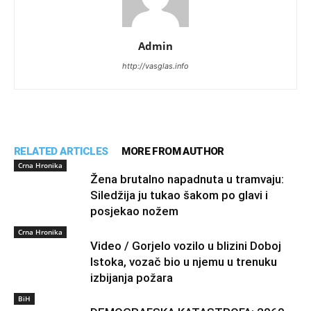
Admin
http://vasglas.info
RELATED ARTICLES
MORE FROM AUTHOR
Crna Hronika
Žena brutalno napadnuta u tramvaju:
Siledžija ju tukao šakom po glavi i
posjekao nožem
Crna Hronika
Video / Gorjelo vozilo u blizini Doboj
Istoka, vozač bio u njemu u trenuku
izbijanja požara
BiH