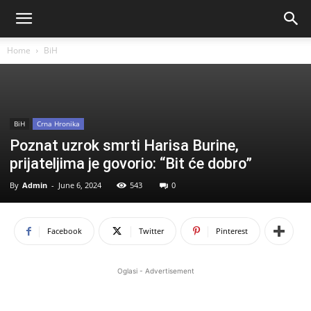
Home
BiH
BiH
Crna Hronika
Poznat uzrok smrti Harisa Burine,
prijateljima je govorio: “Bit će dobro”
By
Admin
-
June 6, 2024
543
0
Facebook
Twitter
Pinterest
Oglasi - Advertisement