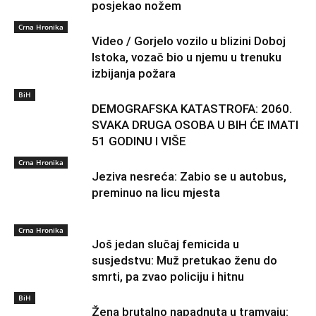
posjekao nožem
Crna Hronika
Video / Gorjelo vozilo u blizini Doboj
Istoka, vozač bio u njemu u trenuku
izbijanja požara
BiH
DEMOGRAFSKA KATASTROFA: 2060.
SVAKA DRUGA OSOBA U BIH ĆE IMATI
51 GODINU I VIŠE
Crna Hronika
Jeziva nesreća: Zabio se u autobus,
preminuo na licu mjesta
Crna Hronika
Još jedan slučaj femicida u
susjedstvu: Muž pretukao ženu do
smrti, pa zvao policiju i hitnu
BiH
Žena brutalno napadnuta u tramvaju: