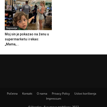
Najnovije
Moj sin je pokazao na ženu u
supermarketu i rekao:
„Mama,...
Početna
Kontakt
O nama
Privacy Policy
Uslovi korištenja
Impressum
© Vasglas - Sva prava pridržana. 2022