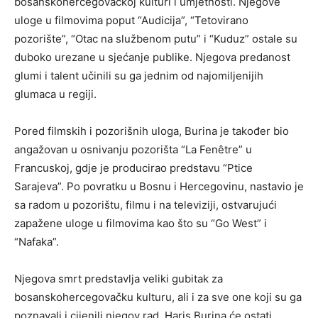
bosanskohercegovačkoj kulturi i umjetnosti. Njegove
uloge u filmovima poput “Audicija”, “Tetovirano
pozorište”, “Otac na službenom putu” i “Kuduz” ostale su
duboko urezane u sjećanje publike. Njegova predanost
glumi i talent učinili su ga jednim od najomiljenijih
glumaca u regiji.
Pored filmskih i pozorišnih uloga, Burina je također bio
angažovan u osnivanju pozorišta “La Fenêtre” u
Francuskoj, gdje je producirao predstavu “Ptice
Sarajeva”. Po povratku u Bosnu i Hercegovinu, nastavio je
sa radom u pozorištu, filmu i na televiziji, ostvarujući
zapažene uloge u filmovima kao što su “Go West” i
“Nafaka”.
Njegova smrt predstavlja veliki gubitak za
bosanskohercegovačku kulturu, ali i za sve one koji su ga
poznavali i cijenili njegov rad. Haris Burina će ostati