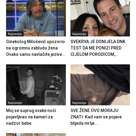
Najnovije
Najnovije
Ginekolog Milošević upozorio
SVEKRVA JE DONIJELA DNK
na ogromnu zabludu žena:
TEST DA ME PONIZI PRED
Ovako samo navlačite jezive...
CIJELOM PORODICOM,...
Najnovije
Najnovije
Moj se suprug svake noći
SVE ŽENE OVO MORAJU
pojavljivao na kameri za
ZNATI: Kad vam se pojave
nadzor bebe.
blijede mrlje...