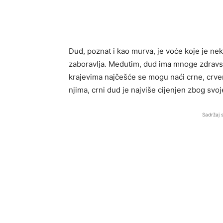
Dud, poznat i kao murva, je voće koje je nek
zaboravlja. Međutim, dud ima mnoge zdravst
krajevima najčešće se mogu naći crne, crvene
njima, crni dud je najviše cijenjen zbog svoj
Sadržaj 