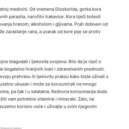
dnoj medicini. Od vremena Dioskorida, gorka kora
vnih parazita, naročito trakavice. Kora liječi bolesti
rovanja hranom, alkoholom i gljivama. Prah dobiven od
e zarastanje rana, a uvarak od kore pije se protiv
ne blagodati i ljekovita svojstva. Bilo da je riječ o
e bogatstvo hranjivih tvari i zdravstvenih prednosti.
u svoju prehranu ili ljekovitu praksu kako biste uživali u
izuzetno ukusan i može se konzumirati na mnogo
ovima, pa čak i u salatama. Redovna konzumacija duda
žiti vam potrebne vitamine i minerale. Zato, ne
izuzetno korisno voće i uživajte u svim njegovim
Preporučujemo