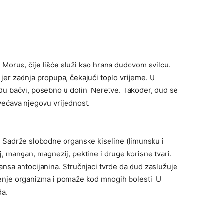
 Morus, čije lišće služi kao hrana dudovom svilcu.
 jer zadnja propupa, čekajući toplo vrijeme. U
radu bačvi, posebno u dolini Neretve. Također, dud se
većava njegovu vrijednost.
i. Sadrže slobodne organske kiseline (limunsku i
lij, mangan, magnezij, pektine i druge korisne tvari.
ansa antocijanina. Stručnjaci tvrde da dud zaslužuje
renje organizma i pomaže kod mnogih bolesti. U
da.