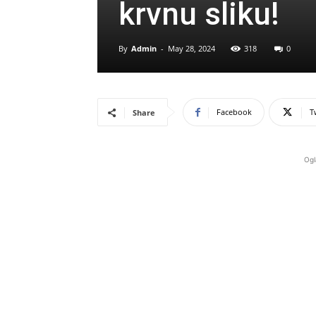
krvnu sliku!
By
Admin
-
May 28, 2024
318
0
Facebook
T
Share
Ogl