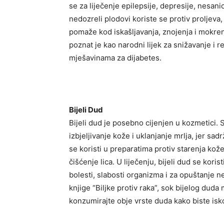
se za liječenje epilepsije, depresije, nesanic
nedozreli plodovi koriste se protiv proljeva,
pomaže kod iskašljavanja, znojenja i mokrenj
poznat je kao narodni lijek za snižavanje i r
mješavinama za dijabetes.
Bijeli Dud
Bijeli dud je posebno cijenjen u kozmetici.
izbjeljivanje kože i uklanjanje mrlja, jer sa
se koristi u preparatima protiv starenja kože
čišćenje lica. U liječenju, bijeli dud se korist
bolesti, slabosti organizma i za opuštanje
knjige “Biljke protiv raka”, sok bijelog dud
konzumirajte obje vrste duda kako biste iskor