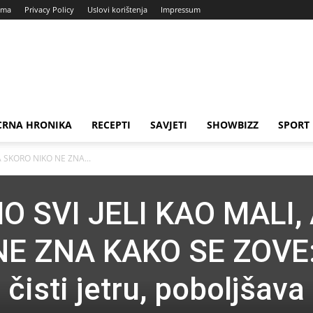
ama
Privacy Policy
Uslovi korištenja
Impressum
CRNA HRONIKA
RECEPTI
SAVJETI
SHOWBIZZ
SPORT
A SKORO NIKO NE ZNA...
 SVI JELI KAO MALI,
NE ZNA KAKO SE ZOVE
čisti jetru, poboljšava