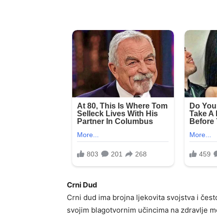
Crni Dud
Crni dud ima brojna ljekovita svojstva i čes
svojim blagotvornim učincima na zdravlje mok