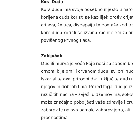
Kora Duda
Kora duda ima svoje posebno mjesto u naro
korijena duda koristi se kao lijek protiv crije
crijeva, želuca, dispepsiju te pomaže kod t
kore duda koristi se izvana kao melem za brž
povišenog krvnog tlaka.
Zaključak
Dud ili murva je voće koje nosi sa sobom broj
crnom, bijelom ili crvenom dudu, svi oni nud
Iskoristite ovaj prirodni dar i uključite dud 
njegovim dobrobitima. Pored toga, dud je 
različitih načina – svjež, u džemovima, sok
može značajno poboljšati vaše zdravlje i pru
zaboravite na ovo pomalo zaboravljeno, ali 
prednostima.