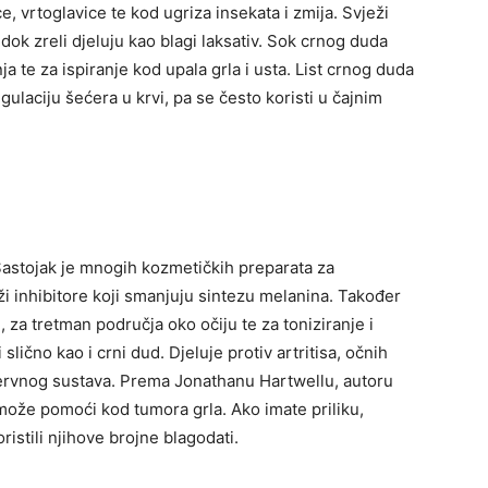
e, vrtoglavice te kod ugriza insekata i zmija. Svježi
 dok zreli djeluju kao blagi laksativ. Sok crnog duda
a te za ispiranje kod upala grla i usta. List crnog duda
egulaciju šećera u krvi, pa se često koristi u čajnim
 Sastojak je mnogih kozmetičkih preparata za
drži inhibitore koji smanjuju sintezu melanina. Također
, za tretman područja oko očiju te za toniziranje i
i slično kao i crni dud. Djeluje protiv artritisa, očnih
 nervnog sustava. Prema Jonathanu Hartwellu, autoru
a može pomoći kod tumora grla. Ako imate priliku,
istili njihove brojne blagodati.