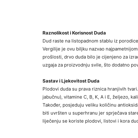
Raznolikost i Korisnost Duda
Dud raste na listopadnom stablu iz porodice
Vergilije je ovu biljku nazvao najpametnijom
prošlosti, drvo duda bilo je cijenjeno za iz
uzgaja za proizvodnju svile, što dodatno po
Sastav i Ljekovitost Duda
Plodovi duda su prava riznica hranjivih tvar
jabučnu), vitamine C, B, K, A i E, željezo, ka
Također, posjeduju veliku količinu antioksid
biti uvršten u superhranu jer sprječava sta
liječenju se koriste plodovi, listovi i kora du