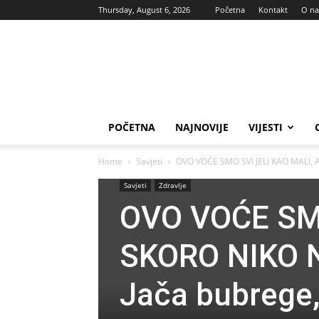
Thursday, August 6, 2026
Početna
Kontakt
O n
Vas
glas
POČETNA
NAJNOVIJE
VIJESTI
Home
Savjeti
OVO VOĆE SMO SVI JELI KAO MALI, 
Savjeti
Zdravlje
OVO VOĆE SMO
SKORO NIKO 
Jača bubrege, 