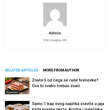
Admin
http://vasglas.info
RELATED ARTICLES
MORE FROM AUTHOR
Znate li od čega se rade hrenovke?
Ovo bi svako trebao znati
Najnovije
Samo 1 kap ovog napitka stavite u jaja
kada pravite testo: Krofne i palačinke