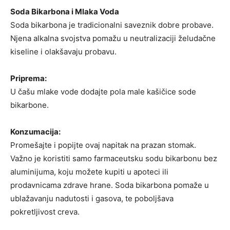
Soda Bikarbona i Mlaka Voda
Soda bikarbona je tradicionalni saveznik dobre probave.
Njena alkalna svojstva pomažu u neutralizaciji želudačne
kiseline i olakšavaju probavu.
Priprema:
U čašu mlake vode dodajte pola male kašičice sode
bikarbone.
Konzumacija:
Promešajte i popijte ovaj napitak na prazan stomak.
Važno je koristiti samo farmaceutsku sodu bikarbonu bez
aluminijuma, koju možete kupiti u apoteci ili
prodavnicama zdrave hrane. Soda bikarbona pomaže u
ublažavanju nadutosti i gasova, te poboljšava
pokretljivost creva.