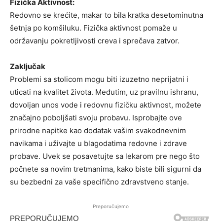
Fizička Aktivnost:
Redovno se krećite, makar to bila kratka desetominutna
šetnja po komšiluku. Fizička aktivnost pomaže u
održavanju pokretljivosti creva i sprečava zatvor.
Zaključak
Problemi sa stolicom mogu biti izuzetno neprijatni i
uticati na kvalitet života. Međutim, uz pravilnu ishranu,
dovoljan unos vode i redovnu fizičku aktivnost, možete
značajno poboljšati svoju probavu. Isprobajte ove
prirodne napitke kao dodatak vašim svakodnevnim
navikama i uživajte u blagodatima redovne i zdrave
probave. Uvek se posavetujte sa lekarom pre nego što
počnete sa novim tretmanima, kako biste bili sigurni da
su bezbedni za vaše specifično zdravstveno stanje.
Preporučujemo