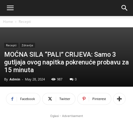
Home
Recepti
Recepti
Zdravlje
MOĆNA SILA “PALI” CRIJEVA: Samo 3
gutljaja ovog napitka pokrenuće probavu za
15 minuta
By
Admin
-
May 28, 2024
987
0
Facebook
Twitter
Pinterest
Oglasi - Advertisement