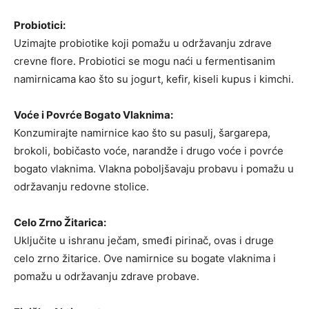
Probiotici:
Uzimajte probiotike koji pomažu u održavanju zdrave
crevne flore. Probiotici se mogu naći u fermentisanim
namirnicama kao što su jogurt, kefir, kiseli kupus i kimchi.
Voće i Povrće Bogato Vlaknima:
Konzumirajte namirnice kao što su pasulj, šargarepa,
brokoli, bobičasto voće, narandže i drugo voće i povrće
bogato vlaknima. Vlakna poboljšavaju probavu i pomažu u
održavanju redovne stolice.
Celo Zrno Žitarica:
Uključite u ishranu ječam, smeđi pirinač, ovas i druge
celo zrno žitarice. Ove namirnice su bogate vlaknima i
pomažu u održavanju zdrave probave.