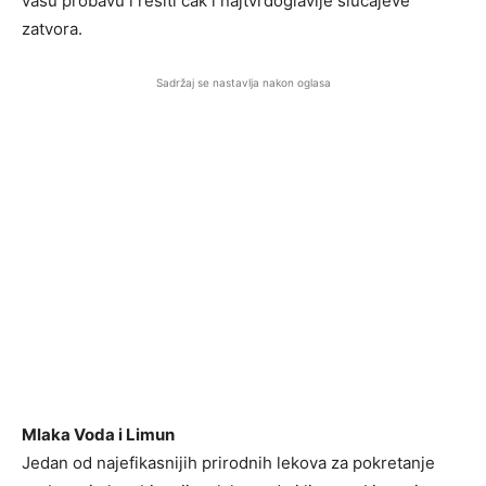
vašu probavu i rešiti čak i najtvrdoglavije slučajeve
zatvora.
Sadržaj se nastavlja nakon oglasa
Mlaka Voda i Limun
Jedan od najefikasnijih prirodnih lekova za pokretanje