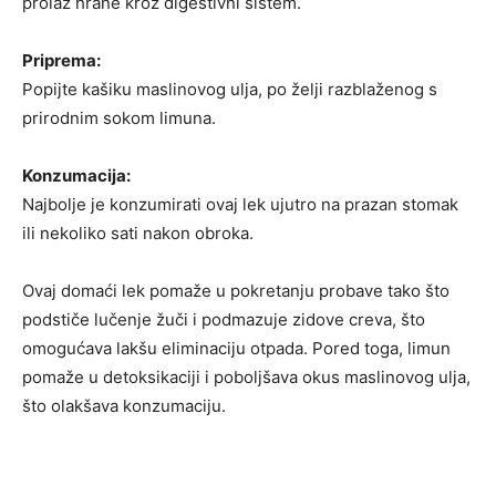
prolaz hrane kroz digestivni sistem.
Priprema:
Popijte kašiku maslinovog ulja, po želji razblaženog s
prirodnim sokom limuna.
Konzumacija:
Najbolje je konzumirati ovaj lek ujutro na prazan stomak
ili nekoliko sati nakon obroka.
Ovaj domaći lek pomaže u pokretanju probave tako što
podstiče lučenje žuči i podmazuje zidove creva, što
omogućava lakšu eliminaciju otpada. Pored toga, limun
pomaže u detoksikaciji i poboljšava okus maslinovog ulja,
što olakšava konzumaciju.