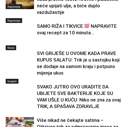
neće upijati ulje, a biće duplo
Najnovije
vazdužastije
Najnovije
SAMO RIŽA I TIKVICE.
NAPRAVITE
ovaj recept za 10 minuta…
Novo
SVI GRIJEŠE U OVOME KADA PRAVE
KUPUS SALATU: Trik je u sastojku koji
se dodaje na samom kraju i potpuno
mijenja ukus
Savjeti
SVAKO JUTRO OVO URADITE DA
UBIJETE SVE BAKTERIJE KOJE SU
VAM UŠLE U KUĆU: Niko ne zna za ovaj
TRIK, A SPAŠAVA ZDRAVLJE
Više nikad ne čekajte satima –
Otkriven trik za odmrzavanje mesa za