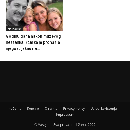
Najnovije
Godinu dana nakon muževog
nestanka, kćerka je pronašla
njegovu jaknu na...
Početna
Kontakt
O nama
Privacy Policy
Uslovi korištenja
Impressum
© Vasglas - Sva prava pridržana. 2022