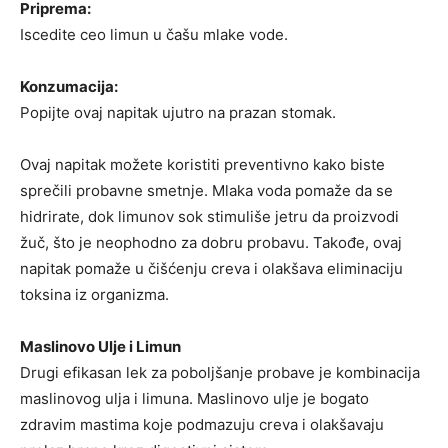
Priprema:
Iscedite ceo limun u čašu mlake vode.
Konzumacija:
Popijte ovaj napitak ujutro na prazan stomak.
Ovaj napitak možete koristiti preventivno kako biste
sprečili probavne smetnje. Mlaka voda pomaže da se
hidrirate, dok limunov sok stimuliše jetru da proizvodi
žuč, što je neophodno za dobru probavu. Takođe, ovaj
napitak pomaže u čišćenju creva i olakšava eliminaciju
toksina iz organizma.
Maslinovo Ulje i Limun
Drugi efikasan lek za poboljšanje probave je kombinacija
maslinovog ulja i limuna. Maslinovo ulje je bogato
zdravim mastima koje podmazuju creva i olakšavaju