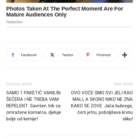
Facebook
Twitter
Pinterest
Previous article
Next article
SAMO 1 PAKETIĆ VANILIN
OVO VOĆE SMO SVI JELI KAO
ŠEĆERA I NE TREBA VAM
MALI, A SKORO NIKO NE ZNA
REPELENT: Savršen trik za
KAKO SE ZOVE: Jača bubrege,
omražene komarce, djeluje
čisti jetru, poboljšava krvnu
bolje od kemije!
sliku!