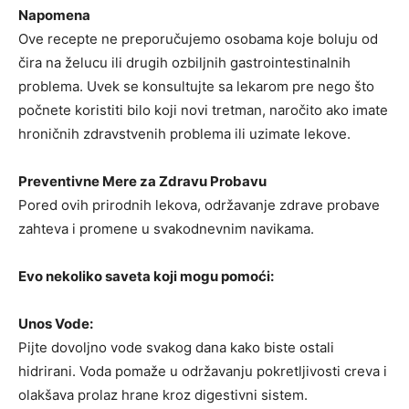
Napomena
Ove recepte ne preporučujemo osobama koje boluju od
čira na želucu ili drugih ozbiljnih gastrointestinalnih
problema. Uvek se konsultujte sa lekarom pre nego što
počnete koristiti bilo koji novi tretman, naročito ako imate
hroničnih zdravstvenih problema ili uzimate lekove.
Preventivne Mere za Zdravu Probavu
Pored ovih prirodnih lekova, održavanje zdrave probave
zahteva i promene u svakodnevnim navikama.
Evo nekoliko saveta koji mogu pomoći:
Unos Vode:
Pijte dovoljno vode svakog dana kako biste ostali
hidrirani. Voda pomaže u održavanju pokretljivosti creva i
olakšava prolaz hrane kroz digestivni sistem.