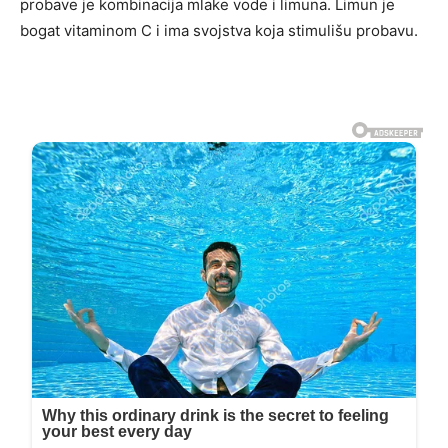
probave je kombinacija mlake vode i limuna. Limun je
bogat vitaminom C i ima svojstva koja stimulišu probavu.