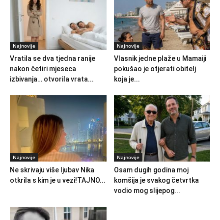
Najnovije
Najnovije
Vratila se dva tjedna ranije
Vlasnik jedne plaže u Mamaiji
nakon četiri mjeseca
pokušao je otjerati obitelj
izbivanja… otvorila vrata...
koja je...
Najnovije
Najnovije
Ne skrivaju više ljubav Nika
Osam dugih godina moj
otkrila s kim je u vezi!TAJNO...
komšija je svakog četvrtka
vodio mog slijepog...