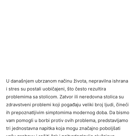
U današnjem ubrzanom načinu života, nepravilna ishrana
i stres su postali uobičajeni, što često rezultira
problemima sa stolicom. Zatvor ili neredovna stolica su
zdravstveni problemi koji pogađaju veliki broj ljudi, čineći
ih prepoznatljivim simptomima modernog doba. Da bismo
vam pomogli u borbi protiv ovih problema, predstavljamo
tri jednostavna napitka koja mogu značajno poboljšati