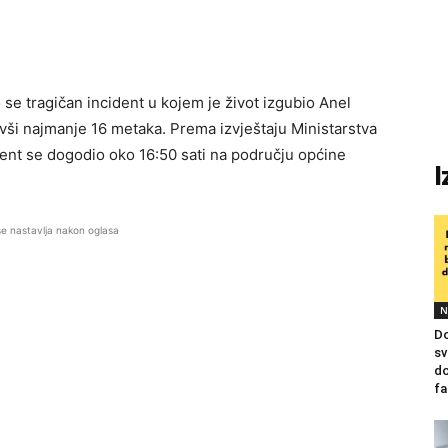
se tragičan incident u kojem je život izgubio Anel
ivši najmanje 16 metaka. Prema izvještaju Ministarstva
ent se dogodio oko 16:50 sati na području općine
I
se nastavlja nakon oglasa
N
Do
sv
do
fa