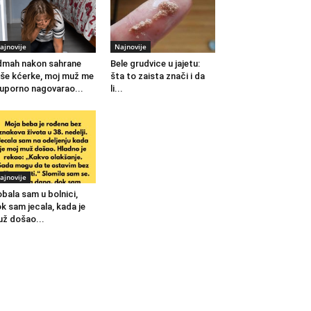
ajnovije
Najnovije
mah nakon sahrane
Bele grudvice u jajetu:
še kćerke, moj muž me
šta to zaista znači i da
 uporno nagovarao...
li...
ajnovije
bala sam u bolnici,
k sam jecala, kada je
ž došao...