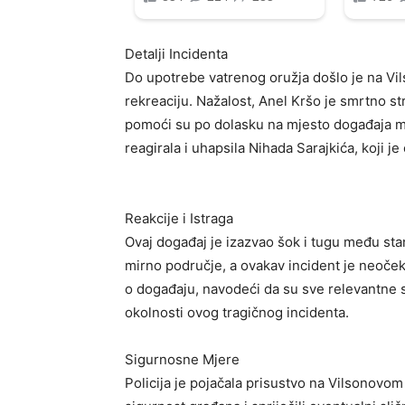
Detalji Incidenta
Do upotrebe vatrenog oružja došlo je na Vi
rekreaciju. Nažalost, Anel Kršo je smrtno st
pomoći su po dolasku na mjesto događaja mog
reagirala i uhapsila Nihada Sarajkića, koji j
Reakcije i Istraga
Ovaj događaj je izazvao šok i tugu među sta
mirno područje, a ovakav incident je neoček
o događaju, navodeći da su sve relevantne s
okolnosti ovog tragičnog incidenta.
Sigurnosne Mjere
Policija je pojačala prisustvo na Vilsonovom