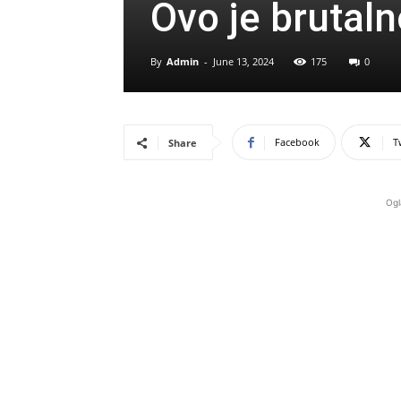
Ovo je brutaln
By
Admin
-
June 13, 2024
175
0
Facebook
T
Share
Ogl