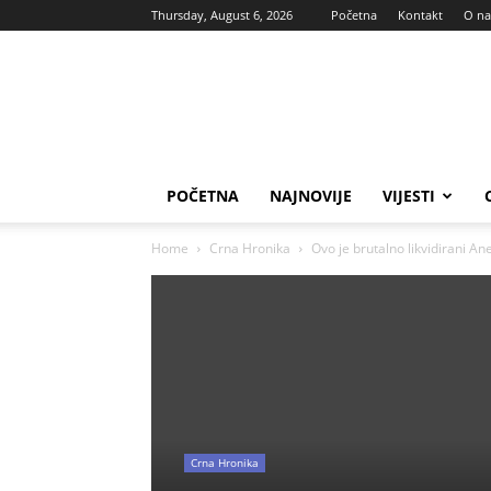
Thursday, August 6, 2026
Početna
Kontakt
O n
Vas
glas
POČETNA
NAJNOVIJE
VIJESTI
Home
Crna Hronika
Ovo je brutalno likvidirani An
Crna Hronika