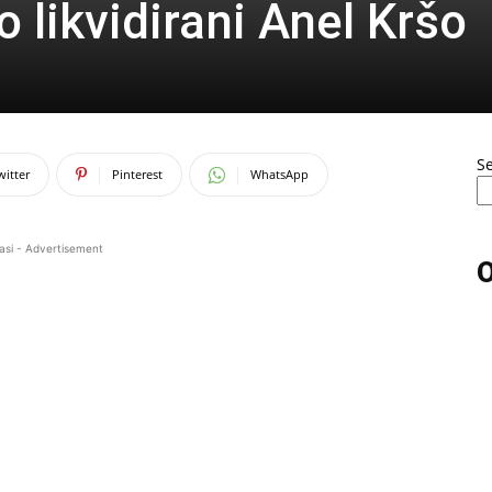
o likvidirani Anel Kršo
S
witter
Pinterest
WhatsApp
asi - Advertisement
O