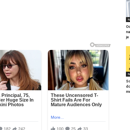
N
Od
na
je
N
So
do
mu