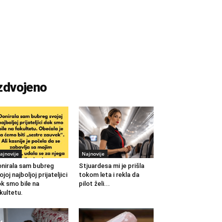
zdvojeno
ajnovije
Najnovije
nirala sam bubreg
Stjuardesa mi je prišla
ojoj najboljoj prijateljici
tokom leta i rekla da
k smo bile na
pilot želi...
kultetu.