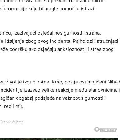
čni incidenti. Građani su pozvani da ostanu mirni i
 informacije koje bi mogle pomoći u istrazi.
icu, izazivajući osjećaj nesigurnosti i straha.
je i žaljenje zbog ovog incidenta. Psiholozi i stručnjaci
raže podršku ako osjećaju anksioznost ili stres zbog
vu život je izgubio Anel Kršo, dok je osumnjičeni Nihad
 Incident je izazvao velike reakcije među stanovnicima i
ragičan događaj podsjeća na važnost sigurnosti i
 red i mir.
Preporučujemo