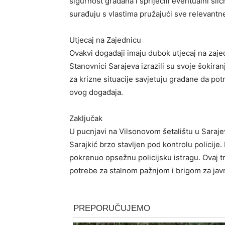
sigurnost građana i spriječili eventualni sli
surađuju s vlastima pružajući sve relevantne
Utjecaj na Zajednicu
Ovakvi događaji imaju dubok utjecaj na zajedn
Stanovnici Sarajeva izrazili su svoje šokiran
za krizne situacije savjetuju građane da pot
ovog događaja.
Zaključak
U pucnjavi na Vilsonovom šetalištu u Saraje
Sarajkić brzo stavljen pod kontrolu policije.
pokrenuo opsežnu policijsku istragu. Ovaj t
potrebe za stalnom pažnjom i brigom za javni