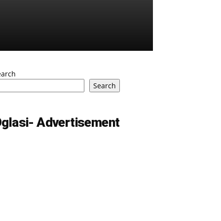
earch
Search
glasi- Advertisement