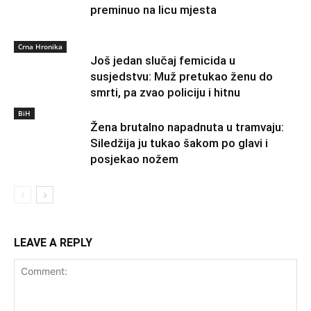
preminuo na licu mjesta
Crna Hronika
Još jedan slučaj femicida u
susjedstvu: Muž pretukao ženu do
smrti, pa zvao policiju i hitnu
BiH
Žena brutalno napadnuta u tramvaju:
Siledžija ju tukao šakom po glavi i
posjekao nožem
LEAVE A REPLY