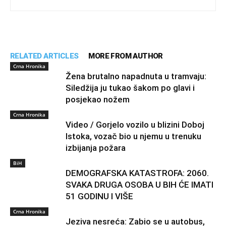
RELATED ARTICLES
MORE FROM AUTHOR
Crna Hronika
Žena brutalno napadnuta u tramvaju:
Siledžija ju tukao šakom po glavi i
posjekao nožem
Crna Hronika
Video / Gorjelo vozilo u blizini Doboj
Istoka, vozač bio u njemu u trenuku
izbijanja požara
BiH
DEMOGRAFSKA KATASTROFA: 2060.
SVAKA DRUGA OSOBA U BIH ĆE IMATI
51 GODINU I VIŠE
Crna Hronika
Jeziva nesreća: Zabio se u autobus,