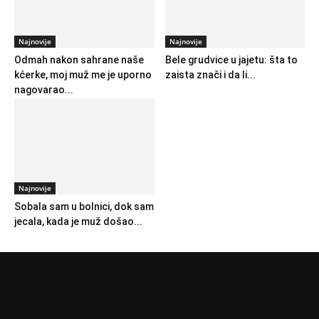
Najnovije
Najnovije
Odmah nakon sahrane naše
Bele grudvice u jajetu: šta to
kćerke, moj muž me je uporno
zaista znači i da li...
nagovarao...
Najnovije
Sobala sam u bolnici, dok sam
jecala, kada je muž došao...