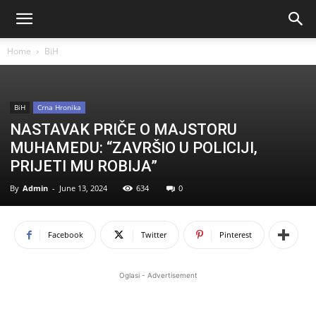
Home
BiH
BiH
Crna Hronika
NASTAVAK PRIČE O MAJSTORU
MUHAMEDU: “ZAVRŠIO U POLICIJI,
PRIJETI MU ROBIJA”
By
Admin
-
June 13, 2024
634
0
Facebook
Twitter
Pinterest
Oglasi - Advertisement