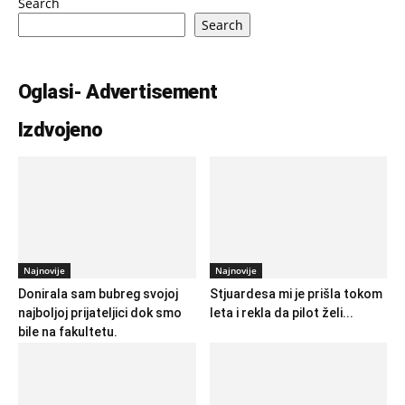
Search
Search
Oglasi- Advertisement
Izdvojeno
Najnovije
Najnovije
Donirala sam bubreg svojoj
Stjuardesa mi je prišla tokom
najboljoj prijateljici dok smo
leta i rekla da pilot želi...
bile na fakultetu.