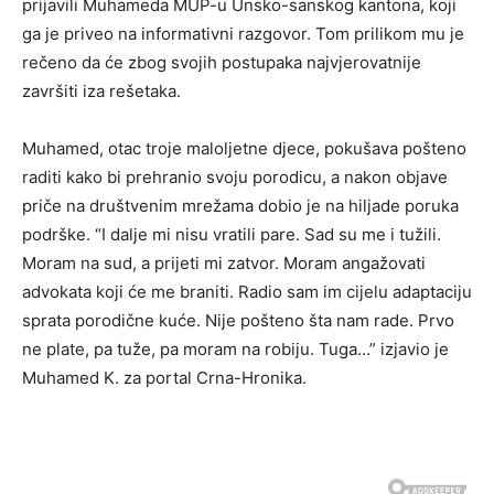
prijavili Muhameda MUP-u Unsko-sanskog kantona, koji
ga je priveo na informativni razgovor. Tom prilikom mu je
rečeno da će zbog svojih postupaka najvjerovatnije
završiti iza rešetaka.
Muhamed, otac troje maloljetne djece, pokušava pošteno
raditi kako bi prehranio svoju porodicu, a nakon objave
priče na društvenim mrežama dobio je na hiljade poruka
podrške. “I dalje mi nisu vratili pare. Sad su me i tužili.
Moram na sud, a prijeti mi zatvor. Moram angažovati
advokata koji će me braniti. Radio sam im cijelu adaptaciju
sprata porodične kuće. Nije pošteno šta nam rade. Prvo
ne plate, pa tuže, pa moram na robiju. Tuga…” izjavio je
Muhamed K. za portal Crna-Hronika.