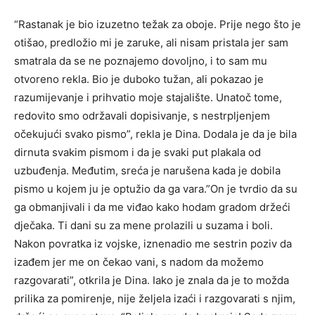
“Rastanak je bio izuzetno težak za oboje. Prije nego što je
otišao, predložio mi je zaruke, ali nisam pristala jer sam
smatrala da se ne poznajemo dovoljno, i to sam mu
otvoreno rekla. Bio je duboko tužan, ali pokazao je
razumijevanje i prihvatio moje stajalište. Unatoč tome,
redovito smo održavali dopisivanje, s nestrpljenjem
očekujući svako pismo”, rekla je Dina. Dodala je da je bila
dirnuta svakim pismom i da je svaki put plakala od
uzbuđenja. Međutim, sreća je narušena kada je dobila
pismo u kojem ju je optužio da ga vara.”On je tvrdio da su
ga obmanjivali i da me viđao kako hodam gradom držeći
dječaka. Ti dani su za mene prolazili u suzama i boli.
Nakon povratka iz vojske, iznenadio me sestrin poziv da
izađem jer me on čekao vani, s nadom da možemo
razgovarati”, otkrila je Dina. Iako je znala da je to možda
prilika za pomirenje, nije željela izaći i razgovarati s njim,