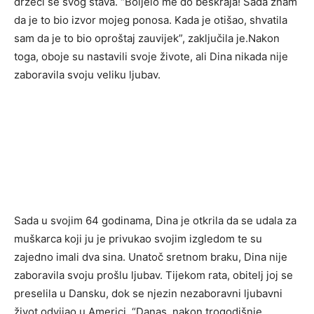
držeći se svog stava. “Boljelo me do beskraja! Sada znam
da je to bio izvor mojeg ponosa. Kada je otišao, shvatila
sam da je to bio oproštaj zauvijek”, zaključila je.Nakon
toga, oboje su nastavili svoje živote, ali Dina nikada nije
zaboravila svoju veliku ljubav.
Sada u svojim 64 godinama, Dina je otkrila da se udala za
muškarca koji ju je privukao svojim izgledom te su
zajedno imali dva sina. Unatoč sretnom braku, Dina nije
zaboravila svoju prošlu ljubav. Tijekom rata, obitelj joj se
preselila u Dansku, dok se njezin nezaboravni ljubavni
život odvijao u Americi. “Danas, nakon trogodišnje