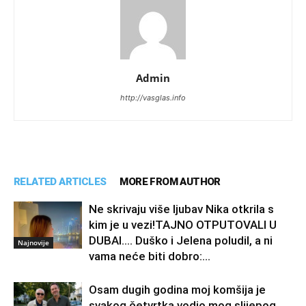
Admin
http://vasglas.info
RELATED ARTICLES
MORE FROM AUTHOR
Ne skrivaju više ljubav Nika otkrila s
kim je u vezi!TAJNO OTPUTOVALI U
DUBAI…. Duško i Jelena poludil, a ni
Najnovije
vama neće biti dobro:...
Osam dugih godina moj komšija je
svakog četvrtka vodio mog slijepog