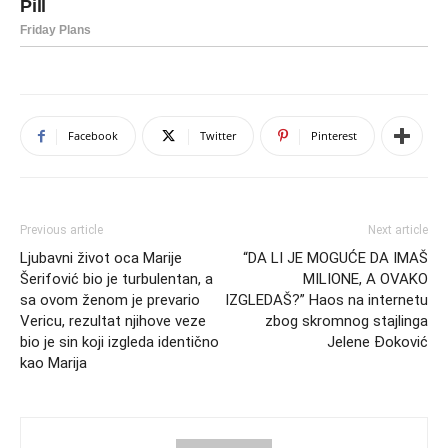
Facebook
Twitter
Pinterest
Previous article
Next article
Ljubavni život oca Marije
“DA LI JE MOGUĆE DA IMAŠ
Šerifović bio je turbulentan, a
MILIONE, A OVAKO
sa ovom ženom je prevario
IZGLEDAŠ?” Haos na internetu
Vericu, rezultat njihove veze
zbog skromnog stajlinga
bio je sin koji izgleda identično
Jelene Đoković
kao Marija