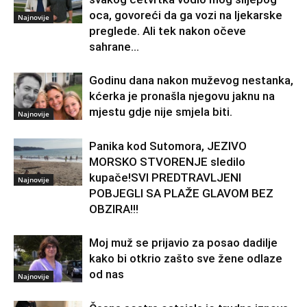
oca, govoreći da ga vozi na ljekarske
Najnovije
preglede. Ali tek nakon očeve
sahrane...
Godinu dana nakon muževog nestanka,
kćerka je pronašla njegovu jaknu na
mjestu gdje nije smjela biti.
Najnovije
Panika kod Sutomora, JEZIVO
MORSKO STVORENJE sledilo
kupače!SVI PREDTRAVLJENI
Najnovije
POBJEGLI SA PLAŽE GLAVOM BEZ
OBZIRA!!!
Moj muž se prijavio za posao dadilje
kako bi otkrio zašto sve žene odlaze
od nas
Najnovije