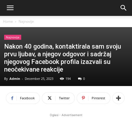
Home
Najnovije
Najnovije
Nakon 40 godina, kontaktirala sam svoju
prvu ljubav, a njegov odgovor i sadržaj
njegovog Facebook profila izazvali su
neočekivane reakcije
By
Admin
-
December 25, 2023
194
0
Facebook
Twitter
Pinterest
Oglasi - Advertisement