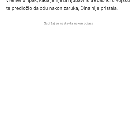
vremenu. Ipak, kada je njezin ljubavnik trebao ići u vojsku
te predložio da odu nakon zaruka, Dina nije pristala.
Sadržaj se nastavlja nakon oglasa