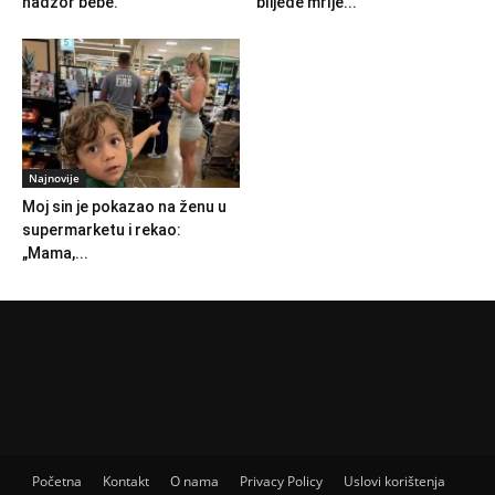
nadzor bebe.
blijede mrlje...
Najnovije
Moj sin je pokazao na ženu u
supermarketu i rekao:
„Mama,...
Početna
Kontakt
O nama
Privacy Policy
Uslovi korištenja