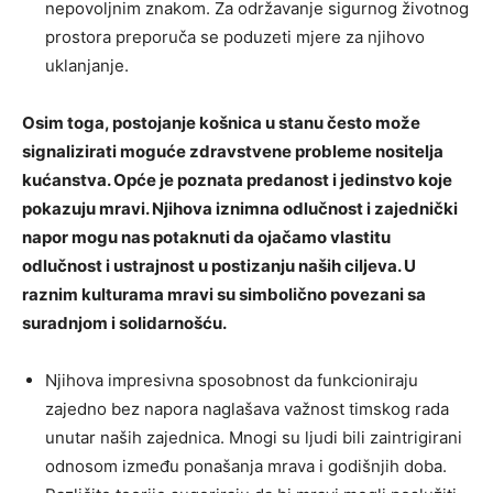
nepovoljnim znakom. Za održavanje sigurnog životnog
prostora preporuča se poduzeti mjere za njihovo
uklanjanje.
Osim toga, postojanje košnica u stanu često može
signalizirati moguće zdravstvene probleme nositelja
kućanstva. Opće je poznata predanost i jedinstvo koje
pokazuju mravi. Njihova iznimna odlučnost i zajednički
napor mogu nas potaknuti da ojačamo vlastitu
odlučnost i ustrajnost u postizanju naših ciljeva. U
raznim kulturama mravi su simbolično povezani sa
suradnjom i solidarnošću.
Njihova impresivna sposobnost da funkcioniraju
zajedno bez napora naglašava važnost timskog rada
unutar naših zajednica. Mnogi su ljudi bili zaintrigirani
odnosom između ponašanja mrava i godišnjih doba.