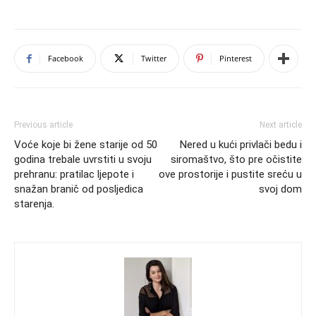
Facebook
Twitter
Pinterest
Previous article
Next article
Voće koje bi žene starije od 50
Nered u kući privlači bedu i
godina trebale uvrstiti u svoju
siromaštvo, što pre očistite
prehranu: pratilac ljepote i
ove prostorije i pustite sreću u
snažan branič od posljedica
svoj dom
starenja.