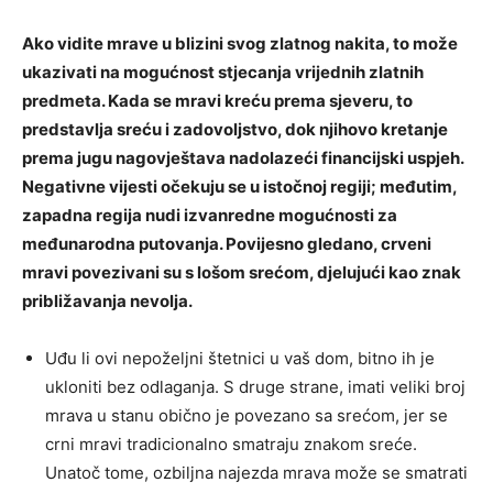
Ako vidite mrave u blizini svog zlatnog nakita, to može
ukazivati ​​na mogućnost stjecanja vrijednih zlatnih
predmeta. Kada se mravi kreću prema sjeveru, to
predstavlja sreću i zadovoljstvo, dok njihovo kretanje
prema jugu nagovještava nadolazeći financijski uspjeh.
Negativne vijesti očekuju se u istočnoj regiji; međutim,
zapadna regija nudi izvanredne mogućnosti za
međunarodna putovanja. Povijesno gledano, crveni
mravi povezivani su s lošom srećom, djelujući kao znak
približavanja nevolja.
Uđu li ovi nepoželjni štetnici u vaš dom, bitno ih je
ukloniti bez odlaganja. S druge strane, imati veliki broj
mrava u stanu obično je povezano sa srećom, jer se
crni mravi tradicionalno smatraju znakom sreće.
Unatoč tome, ozbiljna najezda mrava može se smatrati