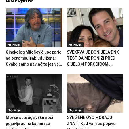
Najnovije
Najnovije
Ginekolog Milošević upozorio
SVEKRVA JE DONIJELA DNK
na ogromnu zabludu žena:
TEST DA ME PONIZI PRED
Ovako samo navlačite jezive...
CIJELOM PORODICOM,...
Najnovije
Najnovije
Moj se suprug svake noći
SVE ŽENE OVO MORAJU
pojavljivao na kameri za
ZNATI: Kad vam se pojave