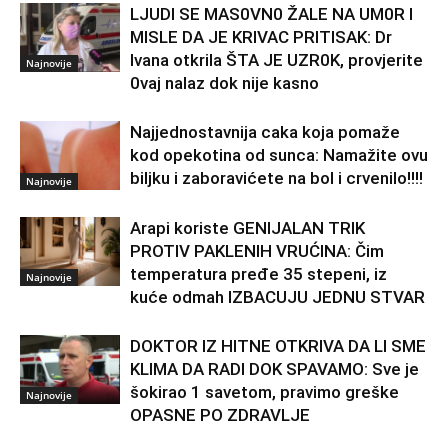
LJUDl SE MAS0VN0 ŽALE NA UM0R I
MISLE DA JE KRIVAC PRITISAK: Dr
Ivana otkrila ŠTA JE UZR0K, provjerite
Najnovije
0vaj nalaz dok nije kasno
Najjednostavnija caka koja pomaže
kod opekotina od sunca: Namažite ovu
biljku i zaboravićete na bol i crvenilo!!!!
Najnovije
Arapi koriste GENIJALAN TRIK
PROTIV PAKLENIH VRUĆINA: Čim
temperatura pređe 35 stepeni, iz
Najnovije
kuće odmah IZBACUJU JEDNU STVAR
DOKTOR IZ HITNE OTKRIVA DA LI SME
KLIMA DA RADI DOK SPAVAMO: Sve je
šokirao 1 savetom, pravimo greške
Najnovije
OPASNE PO ZDRAVLJE