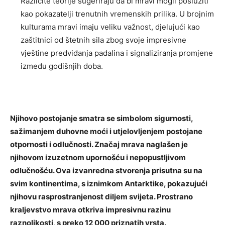
Različite teorije sugeriraju da bi mravi mogli poslužiti
kao pokazatelji trenutnih vremenskih prilika. U brojnim
kulturama mravi imaju veliku važnost, djelujući kao
zaštitnici od štetnih sila zbog svoje impresivne
vještine predviđanja padalina i signaliziranja promjene
između godišnjih doba.
Njihovo postojanje smatra se simbolom sigurnosti,
sažimanjem duhovne moći i utjelovljenjem postojane
otpornosti i odlučnosti. Značaj mrava naglašen je
njihovom izuzetnom upornošću i nepopustljivom
odlučnošću. Ova izvanredna stvorenja prisutna su na
svim kontinentima, s iznimkom Antarktike, pokazujući
njihovu rasprostranjenost diljem svijeta. Prostrano
kraljevstvo mrava otkriva impresivnu razinu
raznolikosti, s preko 12 000 priznatih vrsta.