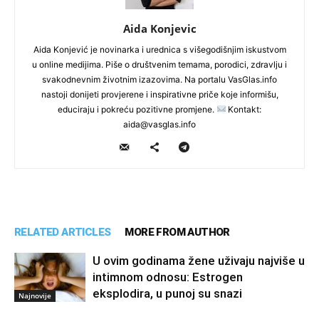
Aida Konjevic
Aida Konjević je novinarka i urednica s višegodišnjim iskustvom
u online medijima. Piše o društvenim temama, porodici, zdravlju i
svakodnevnim životnim izazovima. Na portalu VasGlas.info
nastoji donijeti provjerene i inspirativne priče koje informišu,
educiraju i pokreću pozitivne promjene.
Kontakt:
aida@vasglas.info
RELATED ARTICLES
MORE FROM AUTHOR
U ovim godinama žene uživaju najviše u
intimnom odnosu: Estrogen
eksplodira, u punoj su snazi
Najnovije