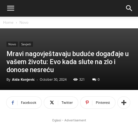
Home
Novo
Novo
Savjeti
Mravi nagovještavaju buduće događaje u
vašem životu: Evo kada slute na zlo i
donose nesreću
By
Aida Konjevic
-
October 30, 2024
321
0
Facebook
Twitter
Pinterest
Oglasi - Advertisement