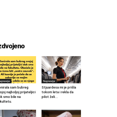
zdvojeno
ajnovije
Najnovije
nirala sam bubreg
Stjuardesa mi je prišla
ojoj najboljoj prijateljici
tokom leta i rekla da
k smo bile na
pilot želi...
kultetu.