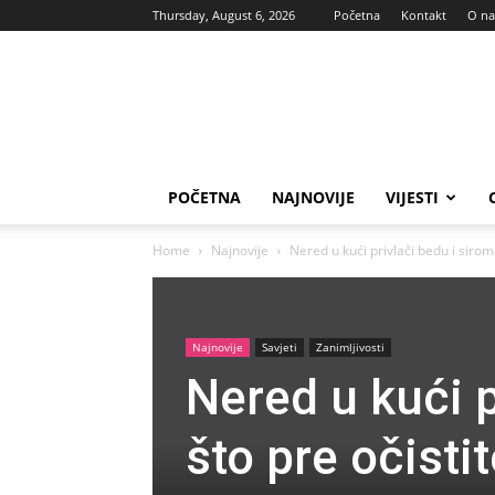
Thursday, August 6, 2026
Početna
Kontakt
O n
Vas
glas
POČETNA
NAJNOVIJE
VIJESTI
Home
Najnovije
Nered u kući privlači bedu i siroma
Najnovije
Savjeti
Zanimljivosti
Nered u kući p
što pre očistit