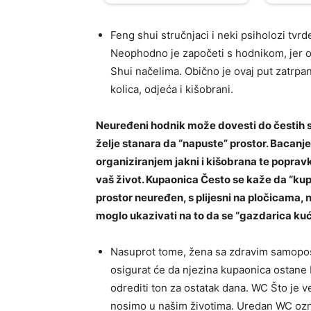
Feng shui stručnjaci i neki psiholozi t
Neophodno je započeti s hodnikom, jer o
Shui načelima. Obično je ovaj put zatrpan
kolica, odjeća i kišobrani.
Neuređeni hodnik može dovesti do čestih s
želje stanara da “napuste” prostor. Bacan
organiziranjem jakni i kišobrana te popravk
vaš život. Kupaonica Često se kaže da “kup
prostor neuređen, s plijesni na pločicama
moglo ukazivati ​​na to da se “gazdarica ku
Nasuprot tome, žena sa zdravim samopoš
osigurat će da njezina kupaonica ostane
odrediti ton za ostatak dana. WC Što je v
nosimo u našim životima. Uredan WC ozna