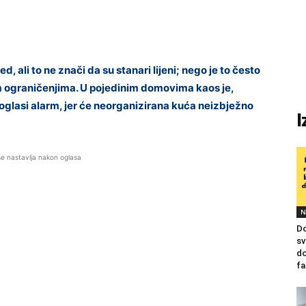
 ali to ne znači da su stanari lijeni; nego je to često
 ograničenjima. U pojedinim domovima kaos je,
 oglasi alarm, jer će neorganizirana kuća neizbježno
I
se nastavlja nakon oglasa
N
Do
sv
do
fa