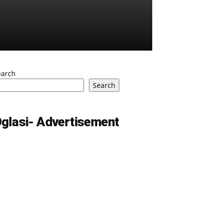
earch
Search
glasi- Advertisement