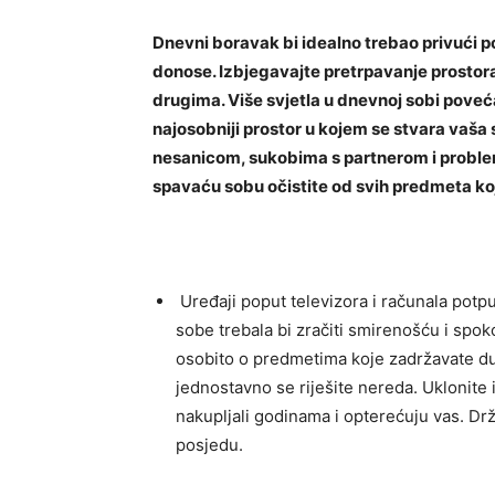
Dnevni boravak bi idealno trebao privući p
donose. Izbjegavajte pretrpavanje prostora
drugima. Više svjetla u dnevnoj sobi pove
najosobniji prostor u kojem se stvara vaša
nesanicom, sukobima s partnerom i proble
spavaću sobu očistite od svih predmeta koj
Uređaji poput televizora i računala pot
sobe trebala bi zračiti smirenošću i spo
osobito o predmetima koje zadržavate dulj
jednostavno se riješite nereda. Uklonite
nakupljali godinama i opterećuju vas. Dr
posjedu.