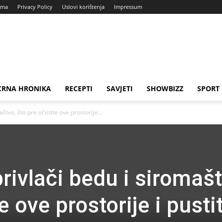
ama
Privacy Policy
Uslovi korištenja
Impressum
CRNA HRONIKA
RECEPTI
SAVJETI
SHOWBIZZ
SPORT
štvo, što pre očistite ove prostorije...
rivlači bedu i siromašt
e ove prostorije i pusti