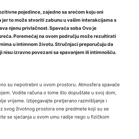
ozitivne pojedince, zajedno sa srećom koju oni
 jer to može stvoriti zabunu u vašim interakcijama s
ćava njenu privlačnost. Spavaća soba Ovo je
 sreća. Poremećaj na ovom području može rezultirati
mima u intimnom životu. Stručnjaci preporučuju da
i nisu izravno povezani sa spavanjem ili intimnošću.
puno su nepotrebni u ovom prostoru. Atmosfera spavaće
kojem. Vodite računa o tome što dopuštate u svoj dom,
e vrijeme. Izbjegavajte pretjerano razmišljanje i
 iz svog životnog prostora one predmete koji su se
žite se sjećanja u svom umu radije nego u fizičkom