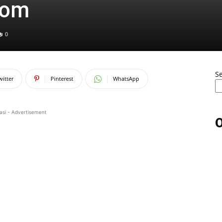
dom
0
S
witter
Pinterest
WhatsApp
asi - Advertisement
O