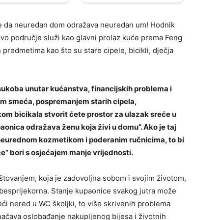
vrde da neuredan dom odražava neuredan um! Hodnik
vo područje služi kao glavni prolaz kuće prema Feng
 predmetima kao što su stare cipele, bicikli, dječja
ukoba unutar kućanstva, financijskih problema i
jem smeća, pospremanjem starih cipela,
om bicikala stvorit ćete prostor za ulazak sreće u
aonica odražava ženu koja živi u domu”. Ako je taj
, neurednom kozmetikom i poderanim ručnicima, to bi
će” bori s osjećajem manje vrijednosti.
tovanjem, koja je zadovoljna sobom i svojim životom,
 besprijekorna. Stanje kupaonice svakog jutra može
eći nered u WC školjki, to više skrivenih problema
čava oslobađanje nakupljenog bijesa i životnih