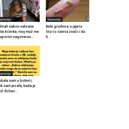
ajnovije
Najnovije
mah nakon sahrane
Bele grudvice u jajetu:
še kćerke, moj muž me
šta to zaista znači i da
 uporno nagovarao...
li...
ajnovije
bala sam u bolnici,
k sam jecala, kada je
ž došao...