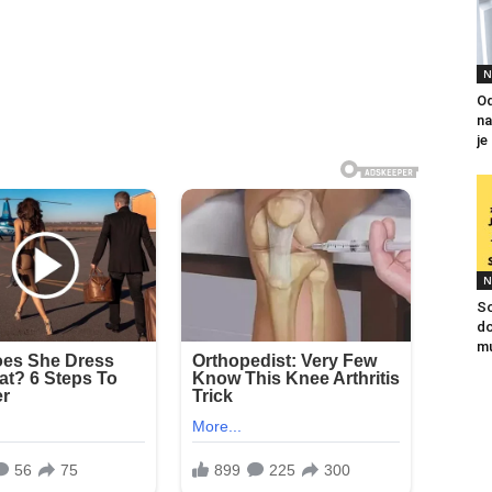
N
Od
na
je
N
So
do
mu