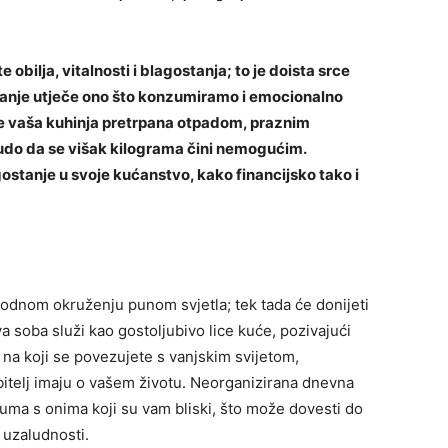
 obilja, vitalnosti i blagostanja; to je doista srce
tanje utječe ono što konzumiramo i emocionalno
je vaša kuhinja pretrpana otpadom, praznim
udo da se višak kilograma čini nemogućim.
ostanje u svoje kućanstvo, kako financijsko tako i
godnom okruženju punom svjetla; tek tada će donijeti
va soba služi kao gostoljubivo lice kuće, pozivajući
 na koji se povezujete s vanjskim svijetom,
 obitelj imaju o vašem životu. Neorganizirana dnevna
ma s onima koji su vam bliski, što može dovesti do
a uzaludnosti.