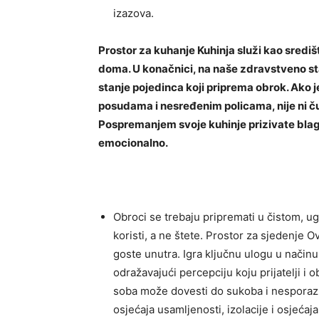
izazova.
Prostor za kuhanje Kuhinja služi kao središte
doma. U konačnici, na naše zdravstveno s
stanje pojedinca koji priprema obrok. Ako 
posudama i nesređenim policama, nije ni č
Pospremanjem svoje kuhinje
prizivate blag
emocionalno.
Obroci se trebaju pripremati u čistom, u
koristi, a ne štete. Prostor za sjedenje O
goste unutra. Igra ključnu ulogu u načinu
odražavajući percepciju koju prijatelji i
soba može dovesti do sukoba i nesporazu
osjećaja usamljenosti, izolacije i osjećaj