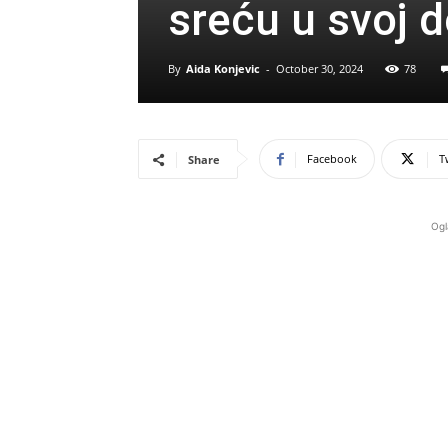
sreću u svoj 
By
Aida Konjevic
-
October 30, 2024
78
Facebook
T
Share
Ogl