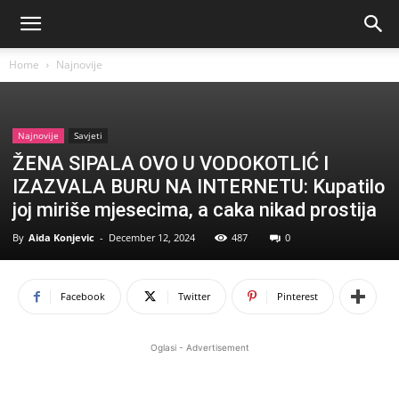
Home
Najnovije
Najnovije
Savjeti
ŽENA SIPALA OVO U VODOKOTLIĆ I
IZAZVALA BURU NA INTERNETU: Kupatilo
joj miriše mjesecima, a caka nikad prostija
By
Aida Konjevic
-
December 12, 2024
487
0
Facebook
Twitter
Pinterest
Oglasi - Advertisement