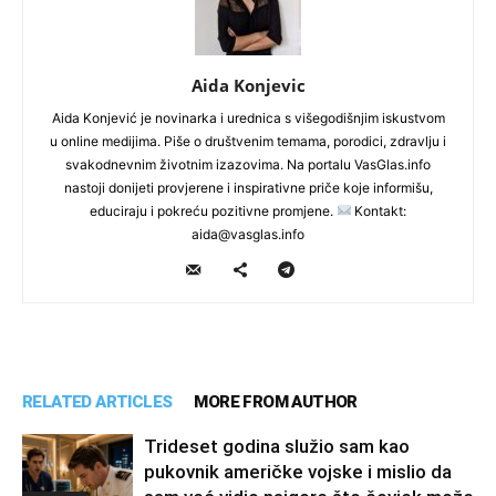
Aida Konjevic
Aida Konjević je novinarka i urednica s višegodišnjim iskustvom
u online medijima. Piše o društvenim temama, porodici, zdravlju i
svakodnevnim životnim izazovima. Na portalu VasGlas.info
nastoji donijeti provjerene i inspirativne priče koje informišu,
educiraju i pokreću pozitivne promjene.
Kontakt:
aida@vasglas.info
RELATED ARTICLES
MORE FROM AUTHOR
Trideset godina služio sam kao
pukovnik američke vojske i mislio da