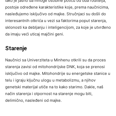
Iako je jasno da mnoge osobine potiču od oba roditelja,
postoje određene karakteristike koje, prema naučnicima,
nasleđujemo isključivo od majke. Stručnjaci su došli do
interesantnih otkrića u vezi sa faktorima poput starenja,
sklonosti ka debljanju i inteligencijom, za koje je utvrđeno
da imaju veći uticaj majčini geni.
Starenje
Naučnici sa Univerziteta u Minhenu otkrili su da proces
starenja zavisi od mitohondrijske DNK, koja se prenosi
isključivo od majke. Mitohondrije su energetske stanice u
telu i igraju ključnu ulogu u metabolizmu, a njihov
genetski materijal utiče na to kako starimo. Dakle, naš
način starenja i otpornost na starenje mogu biti,
delimično, nasleđeni od majke.