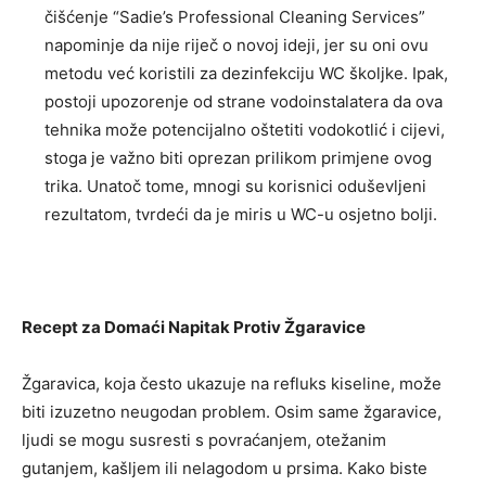
čišćenje “Sadie’s Professional Cleaning Services”
napominje da nije riječ o novoj ideji, jer su oni ovu
metodu već koristili za dezinfekciju WC školjke. Ipak,
postoji upozorenje od strane vodoinstalatera da ova
tehnika može potencijalno oštetiti vodokotlić i cijevi,
stoga je važno biti oprezan prilikom primjene ovog
trika. Unatoč tome, mnogi su korisnici oduševljeni
rezultatom, tvrdeći da je miris u WC-u osjetno bolji.
Recept za Domaći Napitak Protiv Žgaravice
Žgaravica, koja često ukazuje na refluks kiseline, može
biti izuzetno neugodan problem. Osim same žgaravice,
ljudi se mogu susresti s povraćanjem, otežanim
gutanjem, kašljem ili nelagodom u prsima. Kako biste