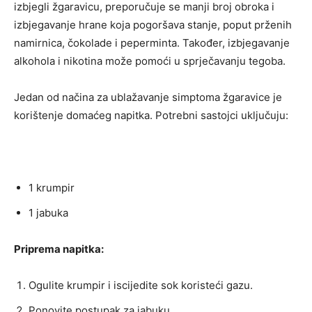
izbjegli žgaravicu, preporučuje se manji broj obroka i
izbjegavanje hrane koja pogoršava stanje, poput prženih
namirnica, čokolade i peperminta. Također, izbjegavanje
alkohola i nikotina može pomoći u sprječavanju tegoba.
Jedan od načina za ublažavanje simptoma žgaravice je
korištenje domaćeg napitka. Potrebni sastojci uključuju:
1 krumpir
1 jabuka
Priprema napitka:
Ogulite krumpir i iscijedite sok koristeći gazu.
Ponovite postupak za jabuku.