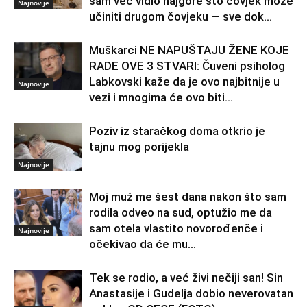
sam već vidio najgore što čovjek može
Najnovije
učiniti drugom čovjeku — sve dok...
Muškarci NE NAPUŠTAJU ŽENE KOJE
RADE OVE 3 STVARI: Čuveni psiholog
Labkovski kaže da je ovo najbitnije u
Najnovije
vezi i mnogima će ovo biti...
Poziv iz staračkog doma otkrio je
tajnu mog porijekla
Najnovije
Moj muž me šest dana nakon što sam
rodila odveo na sud, optužio me da
sam otela vlastito novorođenče i
Najnovije
očekivao da će mu...
Tek se rodio, a već živi nečiji san! Sin
Anastasije i Gudelja dobio neverovatan