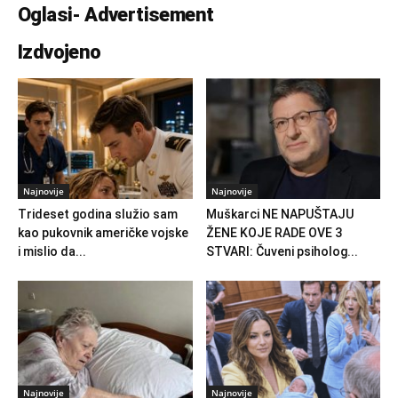
Oglasi- Advertisement
Izdvojeno
Najnovije
Najnovije
Trideset godina služio sam
Muškarci NE NAPUŠTAJU
kao pukovnik američke vojske
ŽENE KOJE RADE OVE 3
i mislio da...
STVARI: Čuveni psiholog...
Najnovije
Najnovije