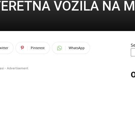
TERETNA VOZILA NA 
S
witter
Pinterest
WhatsApp
asi - Advertisement
O