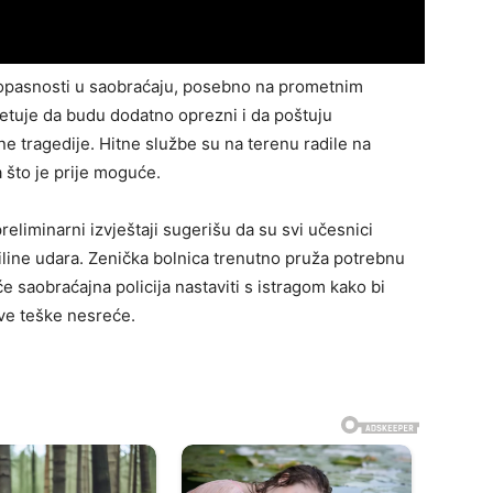
opasnosti u saobraćaju, posebno na prometnim
jetuje da budu dodatno oprezni i da poštuju
ne tragedije. Hitne službe su na terenu radile na
a što je prije moguće.
reliminarni izvještaji sugerišu da su svi učesnici
iline udara. Zenička bolnica trenutno pruža potrebnu
 saobraćajna policija nastaviti s istragom kako bi
ove teške nesreće.