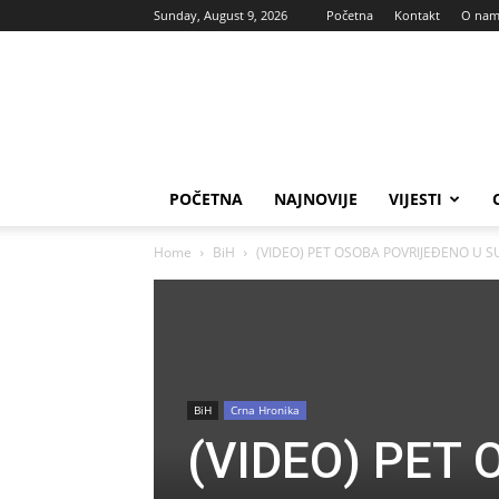
Sunday, August 9, 2026
Početna
Kontakt
O na
Vas
glas
POČETNA
NAJNOVIJE
VIJESTI
Home
BiH
(VIDEO) PET OSOBA POVRIJEĐENO U S
BiH
Crna Hronika
(VIDEO) PET