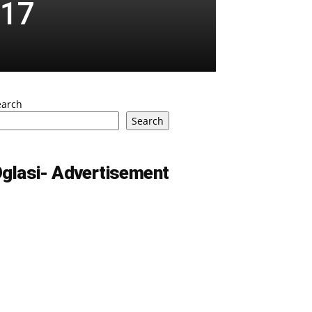
M17
earch
Search
glasi- Advertisement