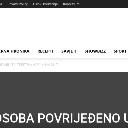
ma
Privacy Policy
Uslovi korištenja
Impressum
CRNA HRONIKA
RECEPTI
SAVJETI
SHOWBIZZ
SPORT
UDARU TRI TERETNA VOZILA NA M17
 OSOBA POVRIJEĐENO 