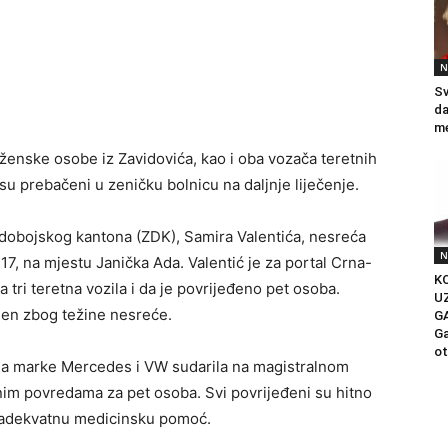
N
Sv
da
me
ženske osobe iz Zavidovića, kao i oba vozača teretnih
 su prebačeni u zeničku bolnicu na daljnje liječenje.
obojskog kantona (ZDK), Samira Valentića, nesreća
N
7, na mjestu Janička Ada. Valentić je za portal Crna-
KO
 tri teretna vozila i da je povrijeđeno pet osoba.
U
jen zbog težine nesreće.
G
Ga
ot
zila marke Mercedes i VW sudarila na magistralnom
ljnim povredama za pet osoba. Svi povrijeđeni su hitno
i adekvatnu medicinsku pomoć.