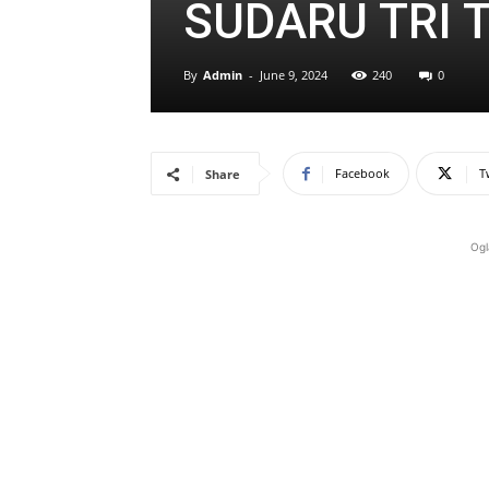
SUDARU TRI 
By
Admin
-
June 9, 2024
240
0
Facebook
T
Share
Ogl