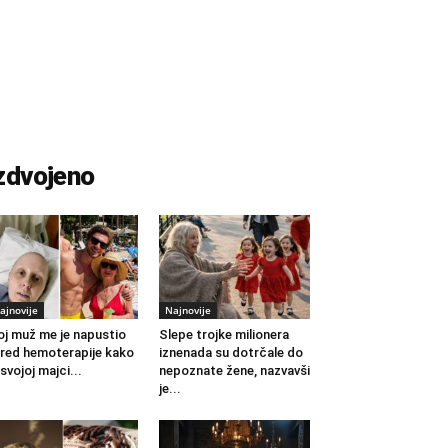
zdvojeno
ajnovije
Najnovije
j muž me je napustio
Slepe trojke milionera
red hemoterapije kako
iznenada su dotrčale do
 svojoj majci...
nepoznate žene, nazvavši
je...