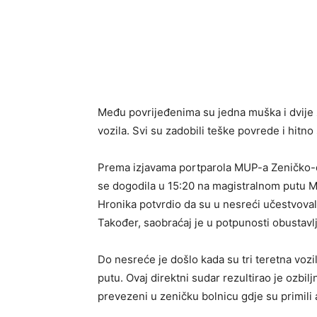
Među povrijeđenima su jedna muška i dvije 
vozila. Svi su zadobili teške povrede i hitno
Prema izjavama portparola MUP-a Zeničko-d
se dogodila u 15:20 na magistralnom putu M1
Hronika potvrdio da su u nesreći učestvovala
Također, saobraćaj je u potpunosti obustavl
Do nesreće je došlo kada su tri teretna vo
putu. Ovaj direktni sudar rezultirao je ozbi
prevezeni u zeničku bolnicu gdje su primil