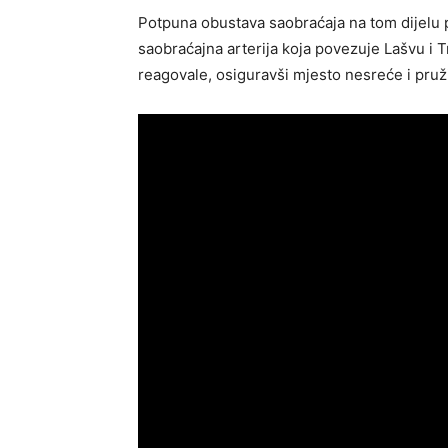
Potpuna obustava saobraćaja na tom dijelu p
saobraćajna arterija koja povezuje Lašvu i T
reagovale, osiguravši mjesto nesreće i pru