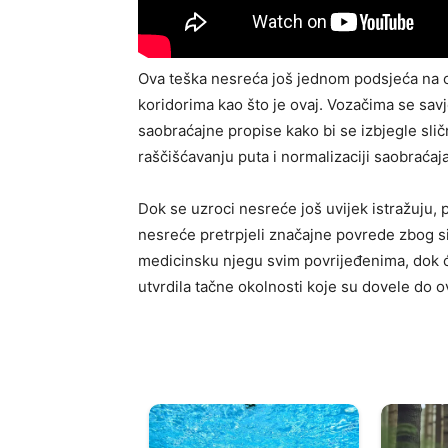
Ova teška nesreća još jednom podsjeća na 
koridorima kao što je ovaj. Vozačima se sav
saobraćajne propise kako bi se izbjegle slič
raščišćavanju puta i normalizaciji saobraćaj
Dok se uzroci nesreće još uvijek istražuju, p
nesreće pretrpjeli značajne povrede zbog s
medicinsku njegu svim povrijeđenima, dok će
utvrdila tačne okolnosti koje su dovele do 