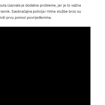
uta izazvala je dodatne probleme, jer je to važna
ravnik. Saobraćajna policija i hitne službe brzo su
živši prvu pomoć povrijeđenima.