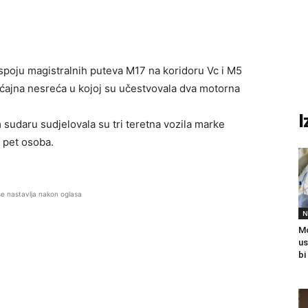
a spoju magistralnih puteva M17 na koridoru Vc i M5
aćajna nesreća u kojoj su učestvovala dva motorna
I
sudaru sudjelovala su tri teretna vozila marke
 pet osoba.
se nastavlja nakon oglasa
N
Mo
us
bi