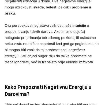
negativnih vibracija
u domu. Ove negativne energije
mogu uzrokovati
svađe
,
bolesti
pa čak i
probleme u
braku
.
Ova perspektiva naglašava važnost naše
intuicije
u
prepoznavanju takvih darova. Ako imamo osjećaj
nelagode pri primanju određenog poklona, ili osjećamo
neku vrstu neobične napetosti kad god ga pogledamo, to
bi mogao biti znak da taj predmet nosi
negativnu
energiju
. Stručnjaci sugeriraju da takve predmete ne
treba ignorirati, već ih treba što prije ukloniti iz života.
Kako Prepoznati Negativnu Energiju u
Darovima?
Nisu svi darovi nužno zlonamjerni, ali treba biti oprezan.