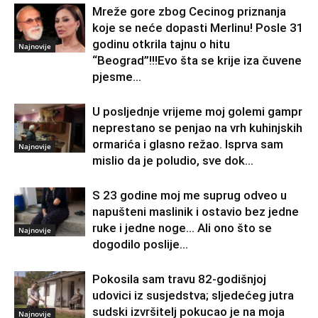
Mreže gore zbog Cecinog priznanja
koje se neće dopasti Merlinu! Posle 31
godinu otkrila tajnu o hitu
Najnovije
“Beograd”!!!Evo šta se krije iza čuvene
pjesme...
U posljednje vrijeme moj golemi gampr
neprestano se penjao na vrh kuhinjskih
ormarića i glasno režao. Isprva sam
Najnovije
mislio da je poludio, sve dok...
S 23 godine moj me suprug odveo u
napušteni maslinik i ostavio bez jedne
ruke i jedne noge… Ali ono što se
Najnovije
dogodilo poslije...
Pokosila sam travu 82-godišnjoj
udovici iz susjedstva; sljedećeg jutra
sudski izvršitelj pokucao je na moja
Najnovije