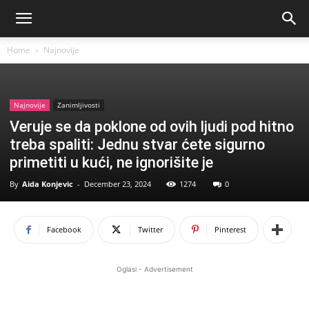
Home
Najnovije
Najnovije
Zanimljivosti
Veruje se da poklone od ovih ljudi pod hitno
treba spaliti: Jednu stvar ćete sigurno
primetiti u kući, ne ignorišite je
By
Aida Konjevic
-
December 23, 2024
1274
0
Facebook
Twitter
Pinterest
Oglasi - Advertisement