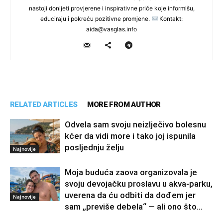
nastoji donijeti provjerene i inspirativne priče koje informišu,
educiraju i pokreću pozitivne promjene.
Kontakt:
aida@vasglas.info
RELATED ARTICLES
MORE FROM AUTHOR
Odvela sam svoju neizlječivo bolesnu
kćer da vidi more i tako joj ispunila
posljednju želju
Najnovije
Moja buduća zaova organizovala je
svoju devojačku proslavu u akva-parku,
uverena da ću odbiti da dođem jer
Najnovije
sam „previše debela“ — ali ono što...