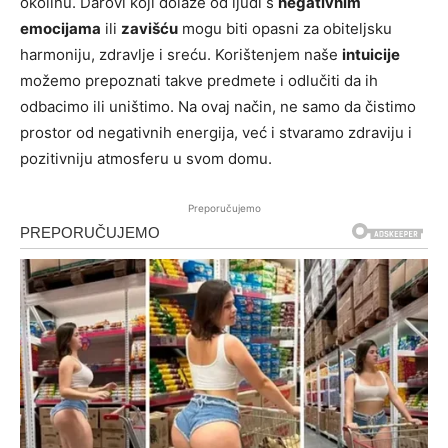
okolinu. Darovi koji dolaze od ljudi s
negativnim
emocijama
ili
zavišću
mogu biti opasni za obiteljsku
harmoniju, zdravlje i sreću. Korištenjem naše
intuicije
možemo prepoznati takve predmete i odlučiti da ih
odbacimo ili uništimo. Na ovaj način, ne samo da čistimo
prostor od negativnih energija, već i stvaramo zdraviju i
pozitivniju atmosferu u svom domu.
Preporučujemo