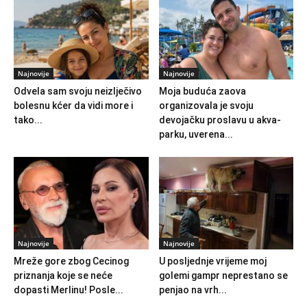
Najnovije
Najnovije
Odvela sam svoju neizlječivo
Moja buduća zaova
bolesnu kćer da vidi more i
organizovala je svoju
tako...
devojačku proslavu u akva-
parku, uverena...
Najnovije
Najnovije
Mreže gore zbog Cecinog
U posljednje vrijeme moj
priznanja koje se neće
golemi gampr neprestano se
dopasti Merlinu! Posle...
penjao na vrh...