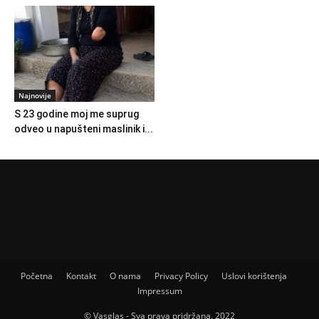
Najnovije
S 23 godine moj me suprug
odveo u napušteni maslinik i...
Početna
Kontakt
O nama
Privacy Policy
Uslovi korištenja
Impressum
© Vasglas - Sva prava pridržana. 2022