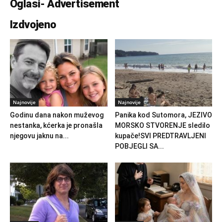
Oglasi- Advertisement
Izdvojeno
Najnovije
Najnovije
Godinu dana nakon muževog
Panika kod Sutomora, JEZIVO
nestanka, kćerka je pronašla
MORSKO STVORENJE sledilo
njegovu jaknu na...
kupače!SVI PREDTRAVLJENI
POBJEGLI SA...