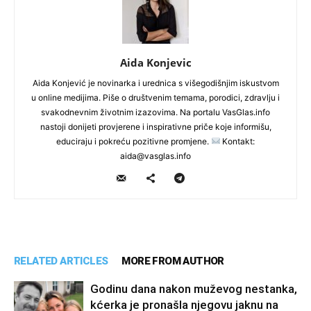
Aida Konjevic
Aida Konjević je novinarka i urednica s višegodišnjim iskustvom
u online medijima. Piše o društvenim temama, porodici, zdravlju i
svakodnevnim životnim izazovima. Na portalu VasGlas.info
nastoji donijeti provjerene i inspirativne priče koje informišu,
educiraju i pokreću pozitivne promjene.
Kontakt:
aida@vasglas.info
RELATED ARTICLES
MORE FROM AUTHOR
Godinu dana nakon muževog nestanka,
kćerka je pronašla njegovu jaknu na