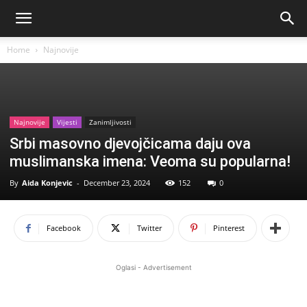
Home
Najnovije
Najnovije
Vijesti
Zanimljivosti
Srbi masovno djevojčicama daju ova
muslimanska imena: Veoma su popularna!
By
Aida Konjevic
-
December 23, 2024
152
0
Facebook
Twitter
Pinterest
Oglasi - Advertisement