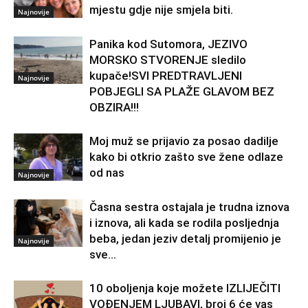
mjestu gdje nije smjela biti.
Najnovije
Panika kod Sutomora, JEZIVO
MORSKO STVORENJE sledilo
kupače!SVI PREDTRAVLJENI
Najnovije
POBJEGLI SA PLAŽE GLAVOM BEZ
OBZIRA!!!
Moj muž se prijavio za posao dadilje
kako bi otkrio zašto sve žene odlaze
od nas
Najnovije
Časna sestra ostajala je trudna iznova
i iznova, ali kada se rodila posljednja
beba, jedan jeziv detalj promijenio je
Najnovije
sve…
10 oboljenja koje možete IZLIJEČITI
VOĐENJEM LJUBAVI, broj 6 će vas