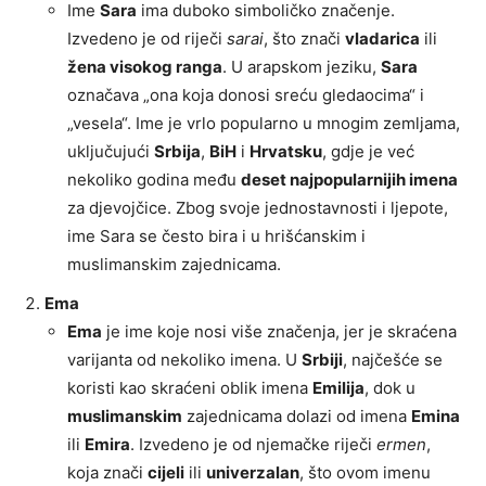
Ime
Sara
ima duboko simboličko značenje.
Izvedeno je od riječi
sarai
, što znači
vladarica
ili
žena visokog ranga
. U arapskom jeziku,
Sara
označava „ona koja donosi sreću gledaocima“ i
„vesela“. Ime je vrlo popularno u mnogim zemljama,
uključujući
Srbija
,
BiH
i
Hrvatsku
, gdje je već
nekoliko godina među
deset najpopularnijih imena
za djevojčice. Zbog svoje jednostavnosti i ljepote,
ime Sara se često bira i u hrišćanskim i
muslimanskim zajednicama.
Ema
Ema
je ime koje nosi više značenja, jer je skraćena
varijanta od nekoliko imena. U
Srbiji
, najčešće se
koristi kao skraćeni oblik imena
Emilija
, dok u
muslimanskim
zajednicama dolazi od imena
Emina
ili
Emira
. Izvedeno je od njemačke riječi
ermen
,
koja znači
cijeli
ili
univerzalan
, što ovom imenu