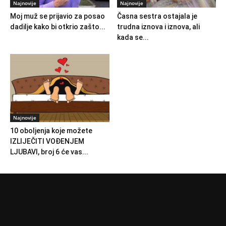
Najnovije
Najnovije
Moj muž se prijavio za posao
Časna sestra ostajala je
dadilje kako bi otkrio zašto...
trudna iznova i iznova, ali
kada se...
Najnovije
10 oboljenja koje možete
IZLIJEČITI VOĐENJEM
LJUBAVI, broj 6 će vas...