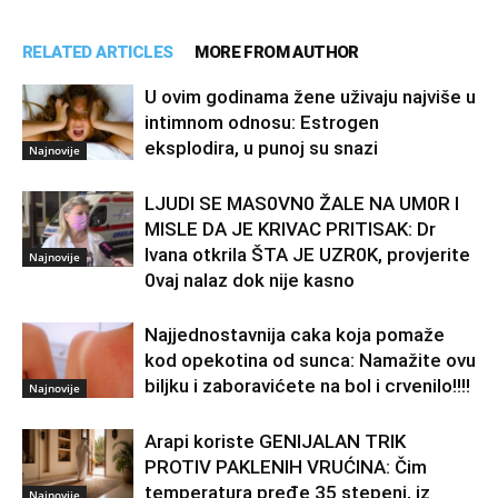
RELATED ARTICLES
MORE FROM AUTHOR
U ovim godinama žene uživaju najviše u
intimnom odnosu: Estrogen
eksplodira, u punoj su snazi
Najnovije
LJUDl SE MAS0VN0 ŽALE NA UM0R I
MISLE DA JE KRIVAC PRITISAK: Dr
Ivana otkrila ŠTA JE UZR0K, provjerite
Najnovije
0vaj nalaz dok nije kasno
Najjednostavnija caka koja pomaže
kod opekotina od sunca: Namažite ovu
biljku i zaboravićete na bol i crvenilo!!!!
Najnovije
Arapi koriste GENIJALAN TRIK
PROTIV PAKLENIH VRUĆINA: Čim
temperatura pređe 35 stepeni, iz
Najnovije