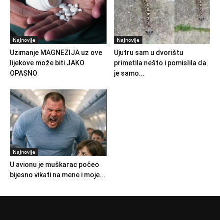
Najnovije
Najnovije
Uzimanje MAGNEZIJA uz ove
Ujutru sam u dvorištu
lijekove može biti JAKO
primetila nešto i pomislila da
OPASNO
je samo...
Najnovije
U avionu je muškarac počeo
bijesno vikati na mene i moje...