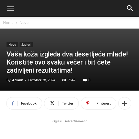
Home
Novo
Novo
Savjeti
Vaša koža izgleda dva desetljeća mlađe!
Koristite ovo svaku večer i bit ćete
zadivljeni rezultatima!
By
Admin
-
October 28, 2024
7547
0
Facebook
Twitter
Pinterest
Oglasi - Advertisement