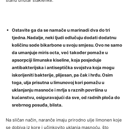
stanu unutar staklenke.
Ostavite ga da se namače u marinadi dva do tri
tjedna. Nadalje, neki ljudi odlučuju dodati dodatnu
količinu sode bikarbone u svoju smjesu. Ovo ne samo
da umanjuje miris octa, već također pomaže u
apsorpciji limunske kiseline, koja posjeduje
antibakterijska i antiseptička svojstva koja mogu
iskorijeniti bakterije, plijesan, pa čak i hrđu. Osim
toga, ulja prisutna u limunovoj kori pomažu u
uklanjanju masnoće i mrlja s raznih površina u
kućanstvu, osiguravajući da sve, od radnih ploča do
srebrnog posuđa, blista.
Na sličan način, naranče imaju prirodno ulje limonen koje
se dobiva iz kore i učinkovito uklanja masnoću, što