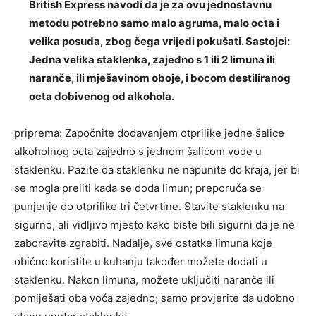
British Express navodi da je za ovu jednostavnu
metodu potrebno samo malo agruma, malo octa i
velika posuda, zbog čega vrijedi pokušati. Sastojci:
Jedna velika staklenka, zajedno s 1 ili 2 limuna ili
naranče, ili mješavinom oboje, i bocom destiliranog
octa dobivenog od alkohola.
priprema: Započnite dodavanjem otprilike jedne šalice
alkoholnog octa zajedno s jednom šalicom vode u
staklenku. Pazite da staklenku ne napunite do kraja, jer bi
se mogla preliti kada se doda limun; preporuča se
punjenje do otprilike tri četvrtine. Stavite staklenku na
sigurno, ali vidljivo mjesto kako biste bili sigurni da je ne
zaboravite zgrabiti. Nadalje, sve ostatke limuna koje
obično koristite u kuhanju također možete dodati u
staklenku. Nakon limuna, možete uključiti naranče ili
pomiješati oba voća zajedno; samo provjerite da udobno