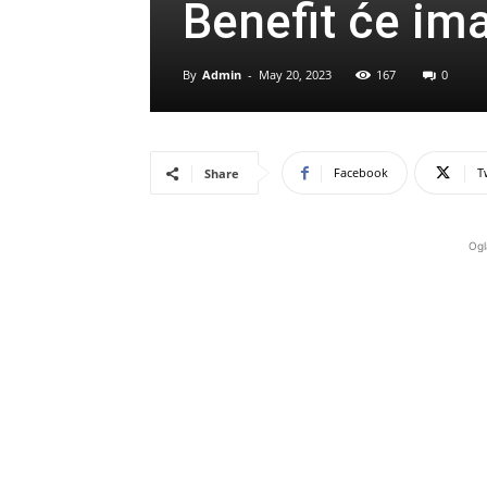
Benefit će im
By
Admin
-
May 20, 2023
167
0
Facebook
T
Share
Ogl