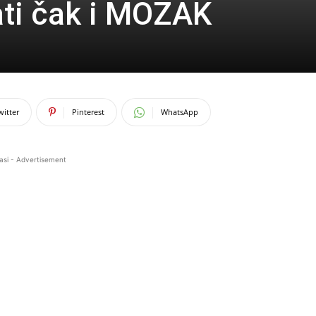
ati čak i MOZAK
witter
Pinterest
WhatsApp
asi - Advertisement