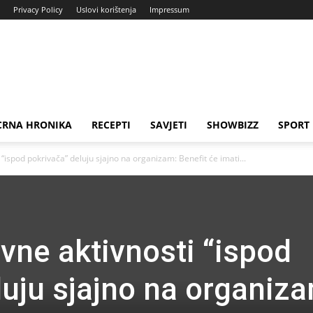
Privacy Policy
Uslovi korištenja
Impressum
CRNA HRONIKA
RECEPTI
SAVJETI
SHOWBIZZ
SPORT
 “ispod pokrivača” deluju sjajno na organizam: Benefit će imati...
vne aktivnosti “ispod
luju sjajno na organiz