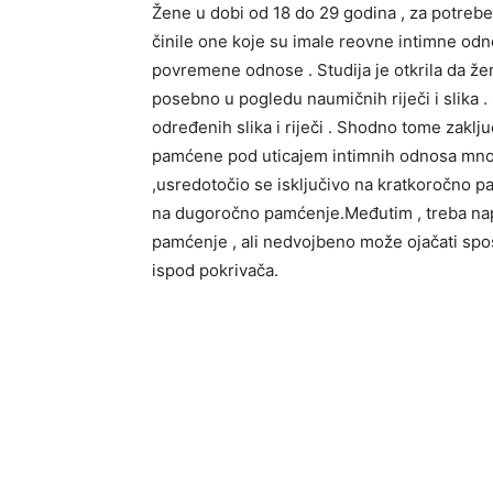
Žene u dobi od 18 do 29 godina , za potrebe 
činile one koje su imale reovne intimne odn
povremene odnose . Studija je otkrila da ž
posebno u pogledu naumičnih riječi i slika .
određenih slika i riječi . Shodno tome zaklj
pamćene pod uticajem intimnih odnosa mnogo 
,usredotočio se isključivo na kratkoročno pam
na dugoročno pamćenje.Međutim , treba nap
pamćenje , ali nedvojbeno može ojačati spo
ispod pokrivača.