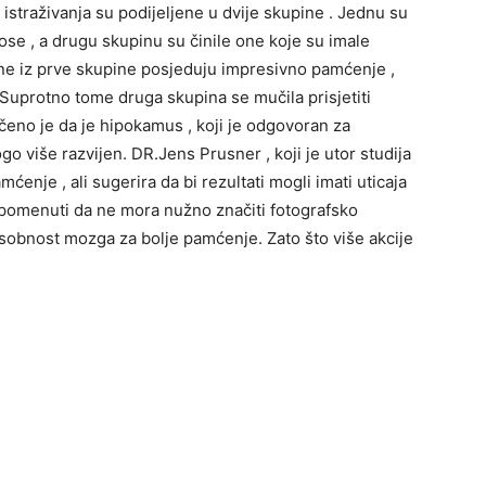
istraživanja su podijeljene u dvije skupine . Jednu su
ose , a drugu skupinu su činile one koje su imale
ene iz prve skupine posjeduju impresivno pamćenje ,
 Suprotno tome druga skupina se mučila prisjetiti
učeno je da je hipokamus , koji je odgovoran za
više razvijen. DR.Jens Prusner , koji je utor studija
ćenje , ali sugerira da bi rezultati mogli imati uticaja
omenuti da ne mora nužno značiti fotografsko
sobnost mozga za bolje pamćenje. Zato što više akcije