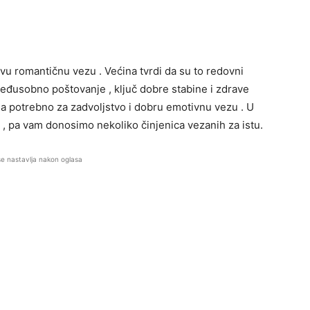
vu romantičnu vezu . Većina tvrdi da su to redovni
međusobno poštovanje , ključ dobre stabine i zdrave
osa potrebno za zadvoljstvo i dobru emotivnu vezu . U
, pa vam donosimo nekoliko činjenica vezanih za istu.
se nastavlja nakon oglasa