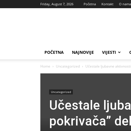
Friday, August 7, 2026
Početna
Kontakt
O nama
Vas
glas
POČETNA
NAJNOVIJE
VIJESTI
Home
Uncategorized
Učestale ljubavne aktivnosti
Uncategorized
Učestale ljuba
pokrivača” de