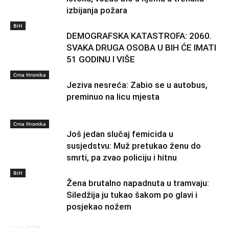
izbijanja požara
BiH
DEMOGRAFSKA KATASTROFA: 2060.
SVAKA DRUGA OSOBA U BIH ĆE IMATI
51 GODINU I VIŠE
Crna Hronika
Jeziva nesreća: Zabio se u autobus,
preminuo na licu mjesta
Crna Hronika
Još jedan slučaj femicida u
susjedstvu: Muž pretukao ženu do
smrti, pa zvao policiju i hitnu
BiH
Žena brutalno napadnuta u tramvaju:
Siledžija ju tukao šakom po glavi i
posjekao nožem