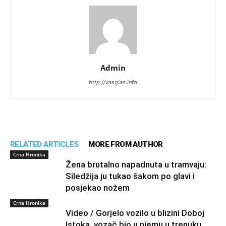
Admin
http://vasglas.info
RELATED ARTICLES
MORE FROM AUTHOR
Crna Hronika
Žena brutalno napadnuta u tramvaju:
Siledžija ju tukao šakom po glavi i
posjekao nožem
Crna Hronika
Video / Gorjelo vozilo u blizini Doboj
Istoka, vozač bio u njemu u trenuku