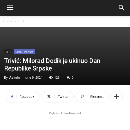
Home
BiH
BiH
Crna Hronika
Trivić: Milorad Dodik je ukinuo Dan
Republike Srpske
By
Admin
-
June 9, 2024
128
0
Facebook
Twitter
Pinterest
Oglasi - Advertisement