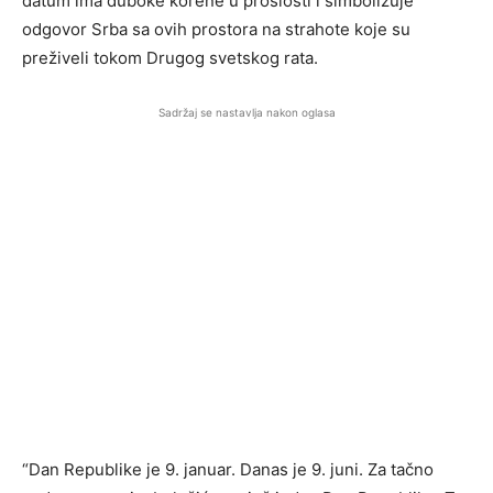
datum ima duboke korene u prošlosti i simbolizuje
odgovor Srba sa ovih prostora na strahote koje su
preživeli tokom Drugog svetskog rata.
Sadržaj se nastavlja nakon oglasa
“Dan Republike je 9. januar. Danas je 9. juni. Za tačno