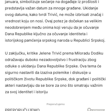
januara, simbolizuje sećanje na događaje iz prošlosti i
predstavlja važan datum za mnoge građane. Ukidanje
ovog datuma, kako tvrdi Trivić, ne može izbrisati značaj i
vrednost koju on nosi. Ovaj potez je dočekan sa velikim
neodobrenjem među onima koji veruju da je očuvanje
Dana Republike ključno za očuvanje identiteta i
istorijskog pamćenja srpskog naroda u Republici Srpskoj.
U zaključku, kritike Jelene Trivić prema Miloradu Dodiku
odražavaju duboko nezadovoljstvo i frustraciju zbog
odluke o ukidanju Dana Republike Srpske. Ova tema će
sigurno nastaviti da izaziva polemike i diskusije u
političkom životu Republike Srpske, dok građani i politički
akteri nastavljaju da se bore za ono što smatraju važnim
za svoj identitet i istoriju
Preporučujemo