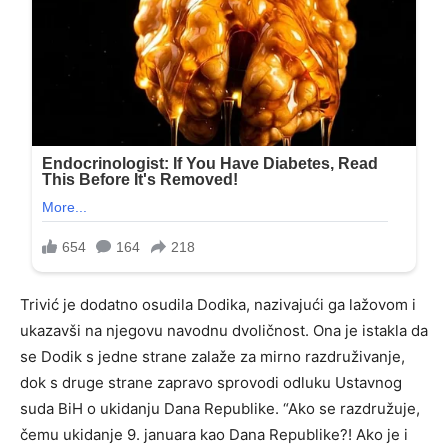
Trivić je dodatno osudila Dodika, nazivajući ga lažovom i
ukazavši na njegovu navodnu dvoličnost. Ona je istakla da
se Dodik s jedne strane zalaže za mirno razdruživanje,
dok s druge strane zapravo sprovodi odluku Ustavnog
suda BiH o ukidanju Dana Republike. “Ako se razdružuje,
čemu ukidanje 9. januara kao Dana Republike?! Ako je i