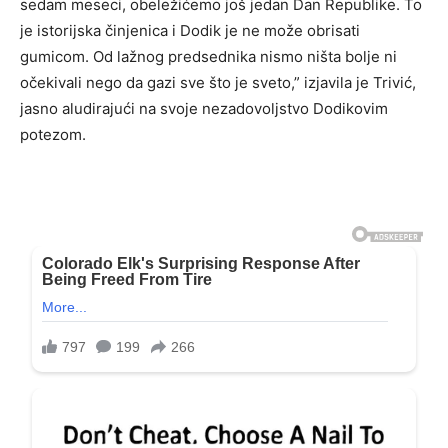
sedam meseci, obeležićemo još jedan Dan Republike. To
je istorijska činjenica i Dodik je ne može obrisati
gumicom. Od lažnog predsednika nismo ništa bolje ni
očekivali nego da gazi sve što je sveto,” izjavila je Trivić,
jasno aludirajući na svoje nezadovoljstvo Dodikovim
potezom.