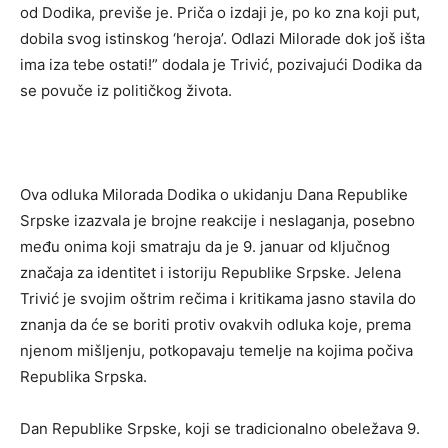
od Dodika, previše je. Priča o izdaji je, po ko zna koji put,
dobila svog istinskog ‘heroja’. Odlazi Milorade dok još išta
ima iza tebe ostati!” dodala je Trivić, pozivajući Dodika da
se povuče iz političkog života.
Ova odluka Milorada Dodika o ukidanju Dana Republike
Srpske izazvala je brojne reakcije i neslaganja, posebno
među onima koji smatraju da je 9. januar od ključnog
značaja za identitet i istoriju Republike Srpske. Jelena
Trivić je svojim oštrim rečima i kritikama jasno stavila do
znanja da će se boriti protiv ovakvih odluka koje, prema
njenom mišljenju, potkopavaju temelje na kojima počiva
Republika Srpska.
Dan Republike Srpske, koji se tradicionalno obeležava 9.