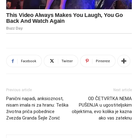
Facebook
Twitter
Pinterest
Previous article
Next article
Panični napadi, anksioznost,
OD ČETVRTKA NEMA
nisam imala ni za hranu: Teška
PUŠENJA u ugostiteljskim
životna priča pobednice
objektima, evo kolika je kazna
Zvezda Granda Šejle Zonić
ako vas zateknu