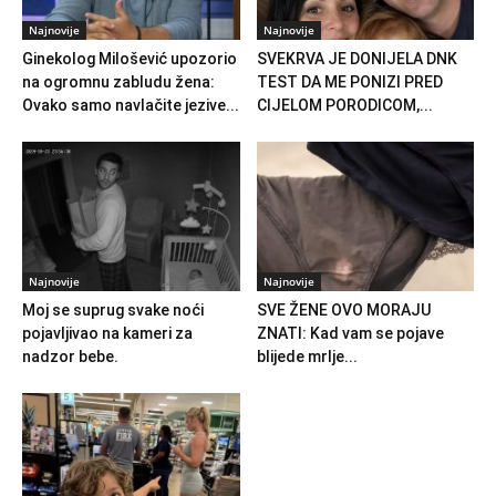
Najnovije
Najnovije
Ginekolog Milošević upozorio
SVEKRVA JE DONIJELA DNK
na ogromnu zabludu žena:
TEST DA ME PONIZI PRED
Ovako samo navlačite jezive...
CIJELOM PORODICOM,...
Najnovije
Najnovije
Moj se suprug svake noći
SVE ŽENE OVO MORAJU
pojavljivao na kameri za
ZNATI: Kad vam se pojave
nadzor bebe.
blijede mrlje...