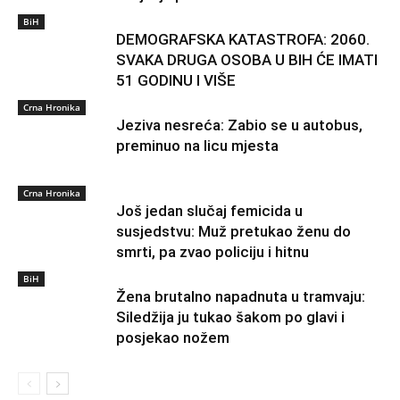
BiH
DEMOGRAFSKA KATASTROFA: 2060.
SVAKA DRUGA OSOBA U BIH ĆE IMATI
51 GODINU I VIŠE
Crna Hronika
Jeziva nesreća: Zabio se u autobus,
preminuo na licu mjesta
Crna Hronika
Još jedan slučaj femicida u
susjedstvu: Muž pretukao ženu do
smrti, pa zvao policiju i hitnu
BiH
Žena brutalno napadnuta u tramvaju:
Siledžija ju tukao šakom po glavi i
posjekao nožem