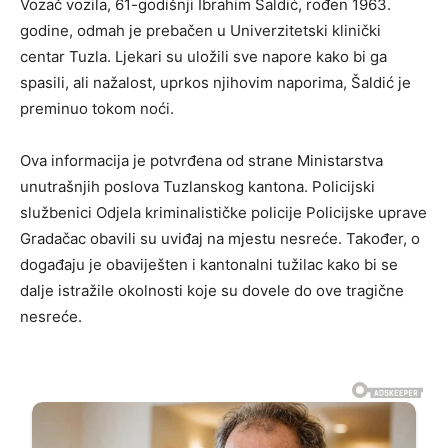
Vozač vozila, 61-godišnji Ibrahim Šaldić, rođen 1963.
godine, odmah je prebačen u Univerzitetski klinički
centar Tuzla. Ljekari su uložili sve napore kako bi ga
spasili, ali nažalost, uprkos njihovim naporima, Šaldić je
preminuo tokom noći.
Ova informacija je potvrđena od strane Ministarstva
unutrašnjih poslova Tuzlanskog kantona. Policijski
službenici Odjela kriminalističke policije Policijske uprave
Gradačac obavili su uviđaj na mjestu nesreće. Također, o
događaju je obaviješten i kantonalni tužilac kako bi se
dalje istražile okolnosti koje su dovele do ove tragične
nesreće.