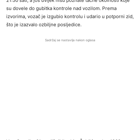
21:50 sati, a još uvijek nisu poznate tačne okolnosti koje
su dovele do gubitka kontrole nad vozilom. Prema
izvorima, vozač je izgubio kontrolu i udario u potporni zid,
što je izazvalo ozbiljne posljedice.
Sadržaj se nastavlja nakon oglasa