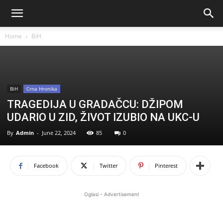
Home
BiH
BiH
Crna Hronika
TRAGEDIJA U GRADAČCU: DŽIPOM
UDARIO U ZID, ŽIVOT IZUBIO NA UKC-U
By
Admin
-
June 22, 2024
85
0
Facebook
Twitter
Pinterest
Oglasi - Advertisement