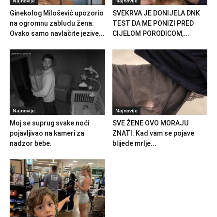
Najnovije
Najnovije
Ginekolog Milošević upozorio
SVEKRVA JE DONIJELA DNK
na ogromnu zabludu žena:
TEST DA ME PONIZI PRED
Ovako samo navlačite jezive...
CIJELOM PORODICOM,...
Najnovije
Najnovije
Moj se suprug svake noći
SVE ŽENE OVO MORAJU
pojavljivao na kameri za
ZNATI: Kad vam se pojave
nadzor bebe.
blijede mrlje...