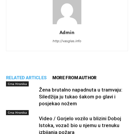
Admin
http://vasglas.info
RELATED ARTICLES
MORE FROM AUTHOR
Crna Hronika
Žena brutalno napadnuta u tramvaju:
Siledžija ju tukao šakom po glavi i
posjekao nožem
Crna Hronika
Video / Gorjelo vozilo u blizini Doboj
Istoka, vozač bio u njemu u trenuku
izbijanja požara