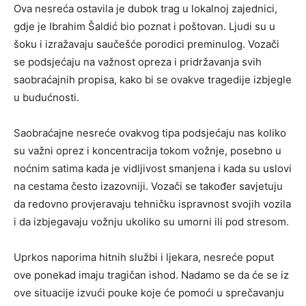
Ova nesreća ostavila je dubok trag u lokalnoj zajednici,
gdje je Ibrahim Šaldić bio poznat i poštovan. Ljudi su u
šoku i izražavaju saučešće porodici preminulog. Vozači
se podsjećaju na važnost opreza i pridržavanja svih
saobraćajnih propisa, kako bi se ovakve tragedije izbjegle
u budućnosti.
Saobraćajne nesreće ovakvog tipa podsjećaju nas koliko
su važni oprez i koncentracija tokom vožnje, posebno u
noćnim satima kada je vidljivost smanjena i kada su uslovi
na cestama često izazovniji. Vozači se također savjetuju
da redovno provjeravaju tehničku ispravnost svojih vozila
i da izbjegavaju vožnju ukoliko su umorni ili pod stresom.
Uprkos naporima hitnih službi i ljekara, nesreće poput
ove ponekad imaju tragičan ishod. Nadamo se da će se iz
ove situacije izvući pouke koje će pomoći u sprečavanju