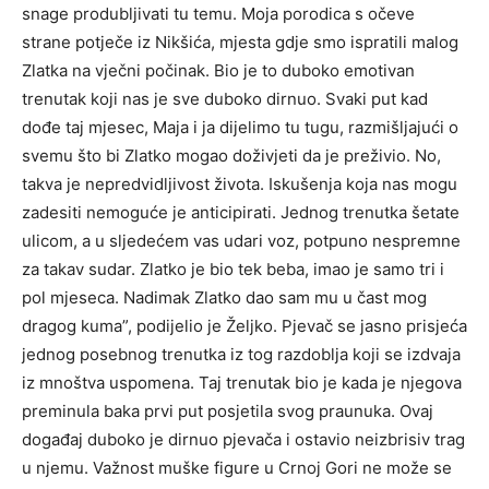
snage produbljivati tu temu. Moja porodica s očeve
strane potječe iz Nikšića, mjesta gdje smo ispratili malog
Zlatka na vječni počinak. Bio je to duboko emotivan
trenutak koji nas je sve duboko dirnuo. Svaki put kad
dođe taj mjesec, Maja i ja dijelimo tu tugu, razmišljajući o
svemu što bi Zlatko mogao doživjeti da je preživio. No,
takva je nepredvidljivost života. Iskušenja koja nas mogu
zadesiti nemoguće je anticipirati. Jednog trenutka šetate
ulicom, a u sljedećem vas udari voz, potpuno nespremne
za takav sudar. Zlatko je bio tek beba, imao je samo tri i
pol mjeseca. Nadimak Zlatko dao sam mu u čast mog
dragog kuma”, podijelio je Željko. Pjevač se jasno prisjeća
jednog posebnog trenutka iz tog razdoblja koji se izdvaja
iz mnoštva uspomena. Taj trenutak bio je kada je njegova
preminula baka prvi put posjetila svog praunuka. Ovaj
događaj duboko je dirnuo pjevača i ostavio neizbrisiv trag
u njemu. Važnost muške figure u Crnoj Gori ne može se