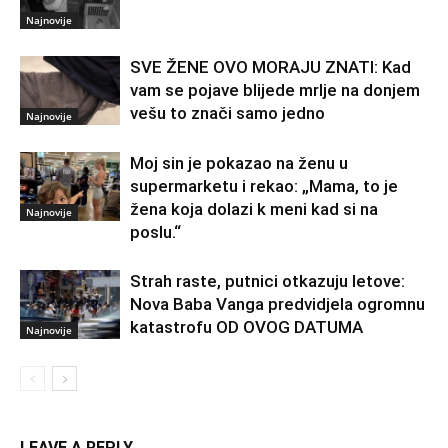
Najnovije
SVE ŽENE OVO MORAJU ZNATI: Kad
vam se pojave blijede mrlje na donjem
vešu to znači samo jedno
Najnovije
Moj sin je pokazao na ženu u
supermarketu i rekao: „Mama, to je
žena koja dolazi k meni kad si na
Najnovije
poslu.“
Strah raste, putnici otkazuju letove:
Nova Baba Vanga predvidjela ogromnu
katastrofu OD OVOG DATUMA
Najnovije
LEAVE A REPLY