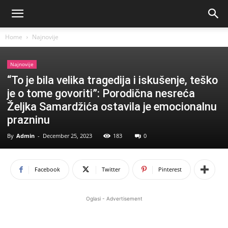
Home
Najnovije
Najnovije
“To je bila velika tragedija i iskušenje, teško
je o tome govoriti”: Porodična nesreća
Željka Samardžića ostavila je emocionalnu
prazninu
By
Admin
-
December 25, 2023
183
0
Facebook
Twitter
Pinterest
Oglasi - Advertisement