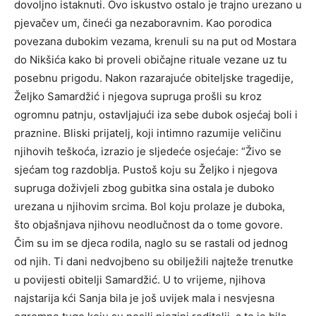
dovoljno istaknuti. Ovo iskustvo ostalo je trajno urezano u
pjevačev um, čineći ga nezaboravnim. Kao porodica
povezana dubokim vezama, krenuli su na put od Mostara
do Nikšića kako bi proveli običajne rituale vezane uz tu
posebnu prigodu. Nakon razarajuće obiteljske tragedije,
Željko Samardžić i njegova supruga prošli su kroz
ogromnu patnju, ostavljajući iza sebe dubok osjećaj boli i
praznine. Bliski prijatelj, koji intimno razumije veličinu
njihovih teškoća, izrazio je sljedeće osjećaje: “Živo se
sjećam tog razdoblja. Pustoš koju su Željko i njegova
supruga doživjeli zbog gubitka sina ostala je duboko
urezana u njihovim srcima. Bol koju prolaze je duboka,
što objašnjava njihovu neodlučnost da o tome govore.
Čim su im se djeca rodila, naglo su se rastali od jednog
od njih. Ti dani nedvojbeno su obilježili najteže trenutke
u povijesti obitelji Samardžić. U to vrijeme, njihova
najstarija kći Sanja bila je još uvijek mala i nesvjesna