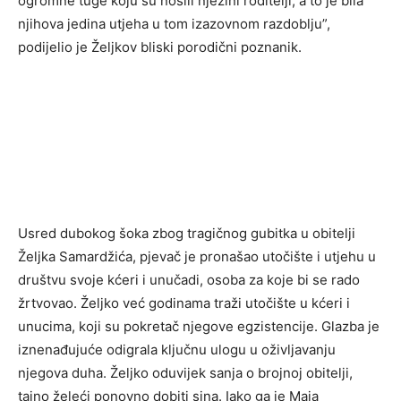
ogromne tuge koju su nosili njezini roditelji, a to je bila
njihova jedina utjeha u tom izazovnom razdoblju”,
podijelio je Željkov bliski porodični poznanik.
Usred dubokog šoka zbog tragičnog gubitka u obitelji
Željka Samardžića, pjevač je pronašao utočište i utjehu u
društvu svoje kćeri i unučadi, osoba za koje bi se rado
žrtvovao. Željko već godinama traži utočište u kćeri i
unucima, koji su pokretač njegove egzistencije. Glazba je
iznenađujuće odigrala ključnu ulogu u oživljavanju
njegova duha. Željko oduvijek sanja o brojnoj obitelji,
tajno želeći ponovno dobiti sina. Iako ga je Maja