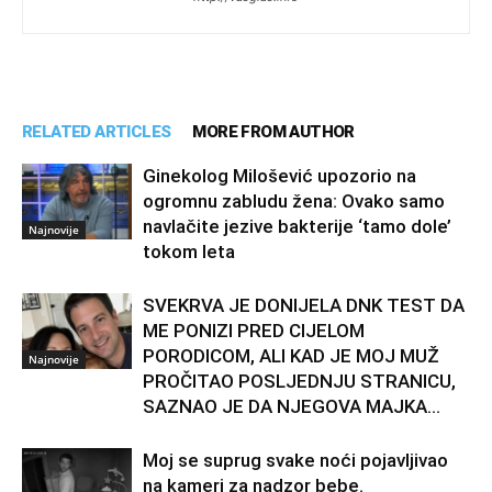
RELATED ARTICLES
MORE FROM AUTHOR
Ginekolog Milošević upozorio na
ogromnu zabludu žena: Ovako samo
navlačite jezive bakterije ‘tamo dole’
Najnovije
tokom leta
SVEKRVA JE DONIJELA DNK TEST DA
ME PONIZI PRED CIJELOM
PORODICOM, ALI KAD JE MOJ MUŽ
Najnovije
PROČITAO POSLJEDNJU STRANICU,
SAZNAO JE DA NJEGOVA MAJKA...
Moj se suprug svake noći pojavljivao
na kameri za nadzor bebe.