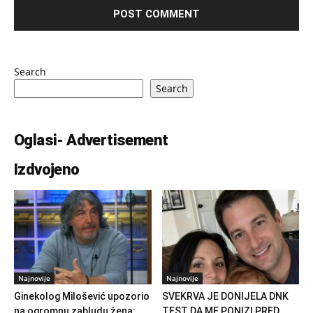
Search
Search
Oglasi- Advertisement
Izdvojeno
Najnovije
Najnovije
Ginekolog Milošević upozorio
SVEKRVA JE DONIJELA DNK
na ogromnu zabludu žena:
TEST DA ME PONIZI PRED