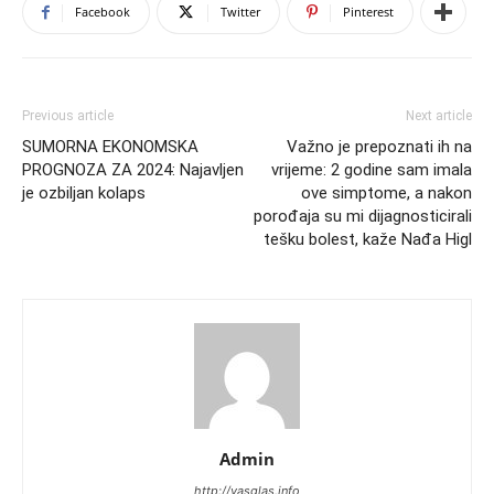
Facebook
Twitter
Pinterest
Previous article
Next article
SUMORNA EKONOMSKA
Važno je prepoznati ih na
PROGNOZA ZA 2024: Najavljen
vrijeme: 2 godine sam imala
je ozbiljan kolaps
ove simptome, a nakon
porođaja su mi dijagnosticirali
tešku bolest, kaže Nađa Higl
Admin
http://vasglas.info