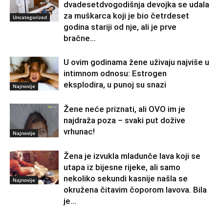
dvadesetdvogodišnja devojka se udala
za muškarca koji je bio četrdeset
Uncategorized
godina stariji od nje, ali je prve
bračne...
U ovim godinama žene uživaju najviše u
intimnom odnosu: Estrogen
eksplodira, u punoj su snazi
Najnovije
Žene neće priznati, ali OVO im je
najdraža poza – svaki put dožive
vrhunac!
Najnovije
Žena je izvukla mladunče lava koji se
utapa iz bijesne rijeke, ali samo
nekoliko sekundi kasnije našla se
Najnovije
okružena čitavim čoporom lavova. Bila
je...