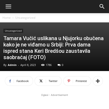
Home
Uncategorized
Uncategorized
Tamara Vučić uslikana u Njujorku obučena
kako je ne viđamo u Srbiji: Prva dama
ispred stana Keri Bredšou zaustavila
saobraćaj (FOTO)
By
Admin
-
April 8, 2023
1786
0
Facebook
Twitter
Pinterest
Oglasi - Advertisement