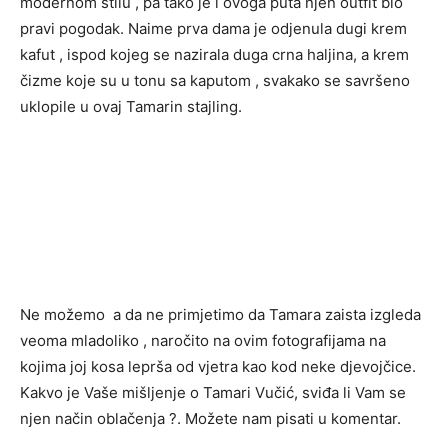
modernom stilu , pa tako je i ovoga puta njen outfit bio
pravi pogodak. Naime prva dama je odjenula dugi krem
kafut , ispod kojeg se nazirala duga crna haljina, a krem
čizme koje su u tonu sa kaputom , svakako se savršeno
uklopile u ovaj Tamarin stajling.
Ne možemo a da ne primjetimo da Tamara zaista izgleda
veoma mladoliko , naročito na ovim fotografijama na
kojima joj kosa leprša od vjetra kao kod neke djevojčice.
Kakvo je Vaše mišljenje o Tamari Vučić, sviđa li Vam se
njen način oblačenja ?. Možete nam pisati u komentar.