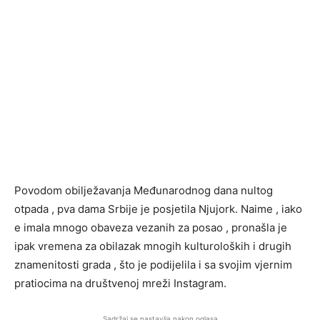
Povodom obilježavanja Međunarodnog dana nultog
otpada , pva dama Srbije je posjetila Njujork. Naime , iako
e imala mnogo obaveza vezanih za posao , pronašla je
ipak vremena za obilazak mnogih kulturoloških i drugih
znamenitosti grada , što je podijelila i sa svojim vjernim
pratiocima na društvenoj mreži Instagram.
Sadržaj se nastavlja nakon oglasa