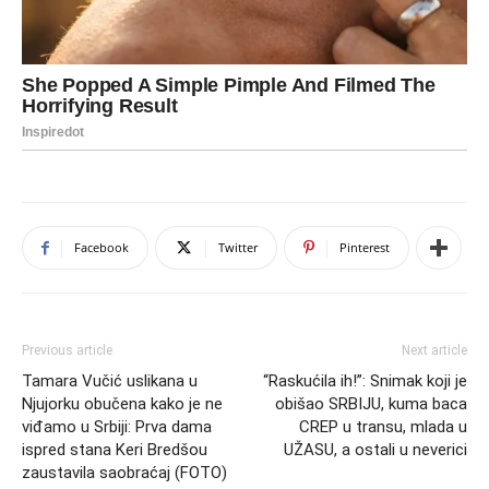
Facebook
Twitter
Pinterest
Previous article
Next article
Tamara Vučić uslikana u
“Raskućila ih!”: Snimak koji je
Njujorku obučena kako je ne
obišao SRBIJU, kuma baca
viđamo u Srbiji: Prva dama
CREP u transu, mlada u
ispred stana Keri Bredšou
UŽASU, a ostali u neverici
zaustavila saobraćaj (FOTO)