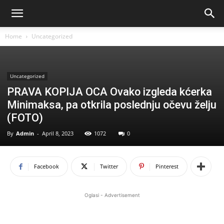
Home
Uncategorized
Uncategorized
PRAVA KOPIJA OCA Ovako izgleda kćerka
Minimaksa, pa otkrila poslednju očevu želju
(FOTO)
By
Admin
-
April 8, 2023
1072
0
Facebook
Twitter
Pinterest
Oglasi - Advertisement