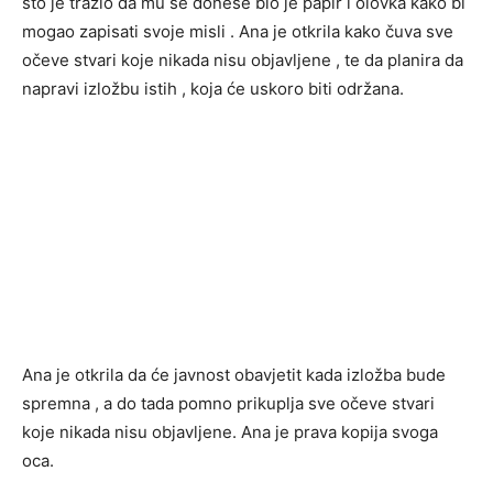
što je tražio da mu se donese bio je papir i olovka kako bi
mogao zapisati svoje misli . Ana je otkrila kako čuva sve
očeve stvari koje nikada nisu objavljene , te da planira da
napravi izložbu istih , koja će uskoro biti održana.
Ana je otkrila da će javnost obavjetit kada izložba bude
spremna , a do tada pomno prikuplja sve očeve stvari
koje nikada nisu objavljene. Ana je prava kopija svoga
oca.