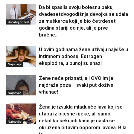
Da bi spasila svoju bolesnu baku,
dvadesetdvogodišnja devojka se udala
za muškarca koji je bio četrdeset
Uncategorized
godina stariji od nje, ali je prve
bračne...
U ovim godinama žene uživaju najviše u
intimnom odnosu: Estrogen
eksplodira, u punoj su snazi
Najnovije
Žene neće priznati, ali OVO im je
najdraža poza – svaki put dožive
vrhunac!
Najnovije
Žena je izvukla mladunče lava koji se
utapa iz bijesne rijeke, ali samo
nekoliko sekundi kasnije našla se
Najnovije
okružena čitavim čoporom lavova. Bila