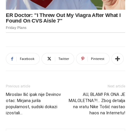
Facebook
Twitter
Pinterest
Previous article
Next article
Miroslav Ilić ipak nije Devinov
AU, BLAM! PA ONA JE
otac: Mirjana jurila
MALOLETNA?!… Zbog detalja
popularnost, sudski dokazi
na vratu Nike Tošić nastao
izostali…
haos na Internetu!