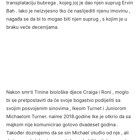
transplataciju bubrega , kojeg joj je dao njen suprug Ervin
Bah . Iako je neizvjesno tko će naslijediti njenu imovinu ,
nagađa se da bi to mogao biti njen suprug , s kojim je u
braku veće decenijama.
Nakon smrti Tinine biološke djece Craiga i Roni , moglo
bi se pretpostaviti da će svoje bogastvo podijeliti sa
svojim posvojenim sinovima , Ikeom Turnet i Juniorom
Michaelom Turner. naime 2018.godine Ike je otkrio da sa
majkom nije komunicirao gotovo dvadeset godina .
Također doznajemo da se sin Michael otuđio od nje , ali