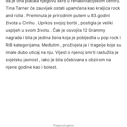
da je ona plaćala njegovu skrb u rehabilitacijskom centru.
Tina Tarner će zauvijek ostati upamćena kao kraljica rock
and rolla . Preminula je prirodnim putem u 83.godini
života u Cirihu . Uprkos svojoj borbi , postigla je veliki
uspijeh u svom životu . Čak je osvojila 12 Grammy
nagrada i bila je jedina žena koja je pobijedila u pop rock i
RiB kategorijama. Međutim , proživjela je i trageije koje su
imale dubo uticaj na nju. Vijest o njenoj smrti rastužila je
svjetsku javnost , iako je bila očekivana s obzirom na
njene godine kao i bolest.
Preporučujemo