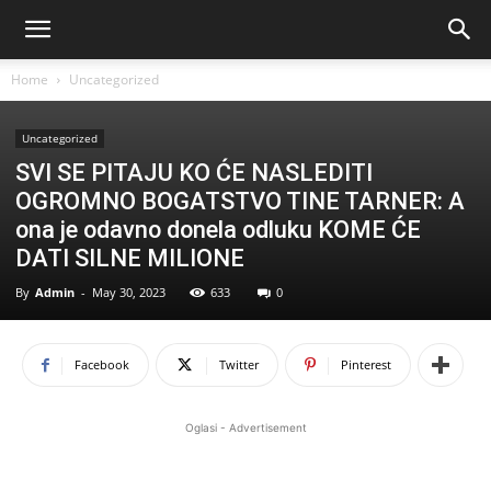
Home
Uncategorized
Uncategorized
SVI SE PITAJU KO ĆE NASLEDITI
OGROMNO BOGATSTVO TINE TARNER: A
ona je odavno donela odluku KOME ĆE
DATI SILNE MILIONE
By
Admin
-
May 30, 2023
633
0
Facebook
Twitter
Pinterest
Oglasi - Advertisement