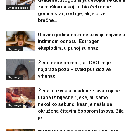
dvadesetdvogodišnja devojka se udala
za muškarca koji je bio četrdeset
Uncategorized
godina stariji od nje, ali je prve
bračne...
U ovim godinama žene uživaju najviše u
intimnom odnosu: Estrogen
eksplodira, u punoj su snazi
Najnovije
Žene neće priznati, ali OVO im je
najdraža poza – svaki put dožive
vrhunac!
Najnovije
Žena je izvukla mladunče lava koji se
utapa iz bijesne rijeke, ali samo
nekoliko sekundi kasnije našla se
Najnovije
okružena čitavim čoporom lavova. Bila
je...