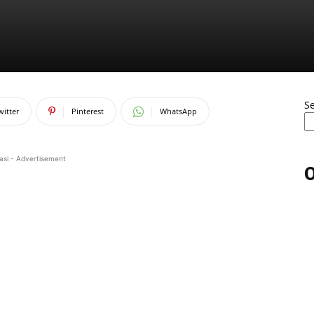
S
witter
Pinterest
WhatsApp
asi - Advertisement
O