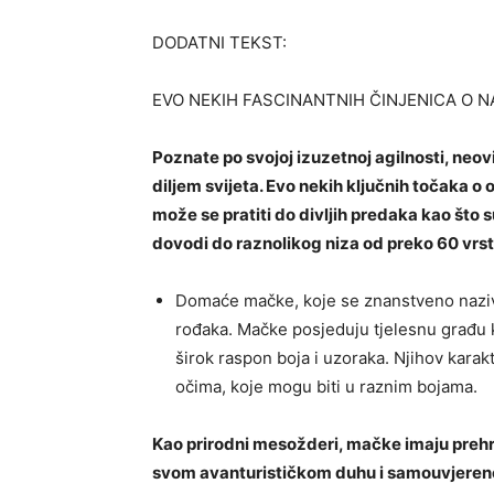
DODATNI TEKST:
EVO NEKIH FASCINANTNIH ČINJENICA O 
Poznate po svojoj izuzetnoj agilnosti, neovi
diljem svijeta. Evo nekih ključnih točaka o
može se pratiti do divljih predaka kao što s
dovodi do raznolikog niza od preko 60 vrsta
Domaće mačke, koje se znanstveno nazivaju 
rođaka. Mačke posjeduju tjelesnu građu ko
širok raspon boja i uzoraka. Njihov karak
očima, koje mogu biti u raznim bojama.
Kao prirodni mesožderi, mačke imaju prehr
svom avanturističkom duhu i samouvjereno