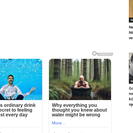
N
Ne
Ni
ve
N
Go
mu
kć
nj