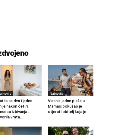
zdvojeno
ajnovije
Najnovije
atila se dva tjedna
Vlasnik jedne plaže u
nije nakon četiri
Mamaiji pokušao je
eseca izbivanja…
otjerati obitelj koja je...
vorila vrata...