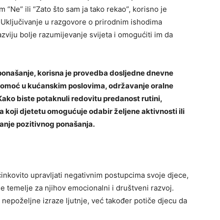
m “Ne” ili “Zato što sam ja tako rekao”, korisno je
. Uključivanje u razgovore o prirodnim ishodima
viju bolje razumijevanje svijeta i omogućiti im da
i ponašanje, korisna je provedba dosljedne dnevne
u pomoć u kućanskim poslovima, održavanje oralne
ako biste potaknuli redovitu predanost rutini,
 koji djetetu omogućuje odabir željene aktivnosti ili
čanje pozitivnog ponašanja.
inkovito upravljati negativnim postupcima svoje djece,
ne temelje za njihov emocionalni i društveni razvoj.
epoželjne izraze ljutnje, već također potiče djecu da