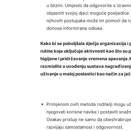
u blizini. Umjesto da odgovorite s izravni
objasniti svojoj djeci moguće posljedice
njihovih postupaka može im pomoći da raz
donose informirane odluke.
Kako bi se poboljšala dječja organizacija 
rutine koja uključuje aktivnosti kao što s
higijene i pridržavanje vremena spavanja. K
razmislite o uvođenju sustava nagrađivanja
uživanje u maloj poslastici kao način za ja
Primjenom ovih metoda roditelji mogu uč
njegovati korisne navike i postaviti snaž
Ovakav pristup ne samo da obeshrabruje n
razvijaju samostalnost i odgovornost.