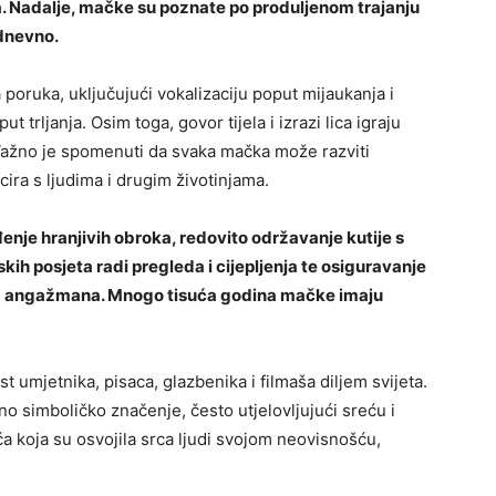
na. Nadalje, mačke su poznate po produljenom trajanju
 dnevno.
 poruka, uključujući vokalizaciju poput mijaukanja i
 trljanja. Osim toga, govor tijela i izrazi lica igraju
 Važno je spomenuti da svaka mačka može razviti
ira s ljudima i drugim životinjama.
enje hranjivih obroka, redovito održavanje kutije s
kih posjeta radi pregleda i cijepljenja te osiguravanje
og angažmana. Mnogo tisuća godina mačke imaju
t umjetnika, pisaca, glazbenika i filmaša diljem svijeta.
 simboličko značenje, često utjelovljujući sreću i
a koja su osvojila srca ljudi svojom neovisnošću,