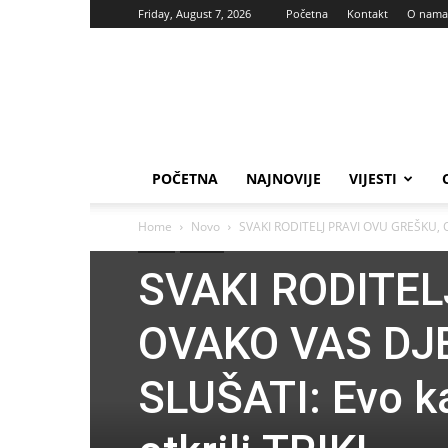
Friday, August 7, 2026
Početna
Kontakt
O nama
Vas
glas
POČETNA
NAJNOVIJE
VIJESTI
Home
Novo
SVAKI RODITELJ PRAVI OVU GREŠKU, 
Novo
Savjeti
SVAKI RODITEL
OVAKO VAS DJ
SLUŠATI: Evo ka