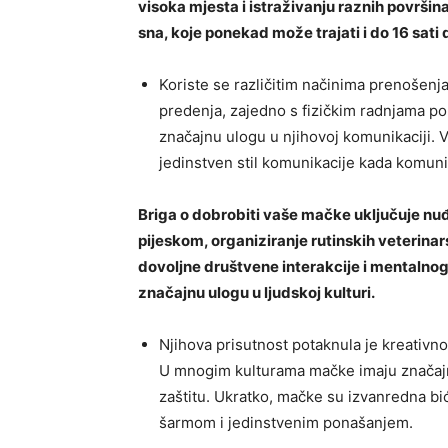
visoka mjesta i istraživanju raznih površi
sna, koje ponekad može trajati i do 16 sati
Koriste se različitim načinima prenošenja
predenja, zajedno s fizičkim radnjama poput
značajnu ulogu u njihovoj komunikaciji.
jedinstven stil komunikacije kada komunic
Briga o dobrobiti vaše mačke uključuje nuđ
pijeskom, organiziranje rutinskih veterinars
dovoljne društvene interakcije i mentaln
značajnu ulogu u ljudskoj kulturi.
Njihova prisutnost potaknula je kreativnos
U mnogim kulturama mačke imaju značajno
zaštitu. Ukratko, mačke su izvanredna bić
šarmom i jedinstvenim ponašanjem.