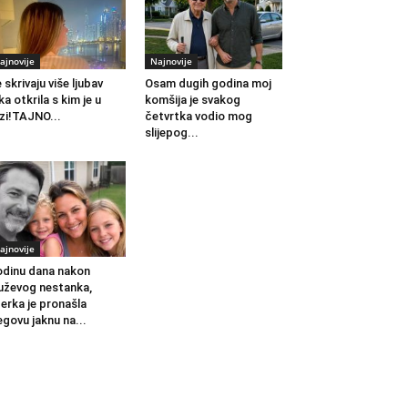
ajnovije
Najnovije
 skrivaju više ljubav
Osam dugih godina moj
ka otkrila s kim je u
komšija je svakog
zi!TAJNO...
četvrtka vodio mog
slijepog...
ajnovije
dinu dana nakon
ževog nestanka,
erka je pronašla
egovu jaknu na...