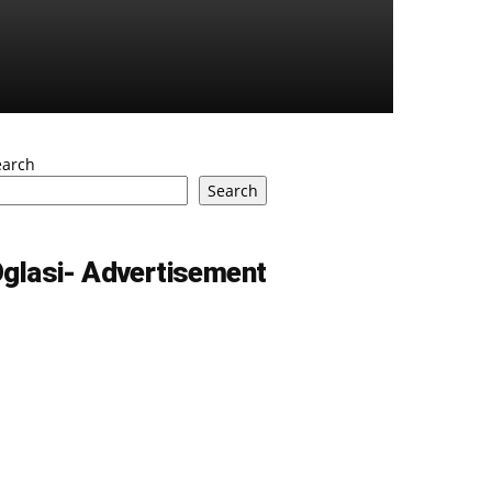
earch
Search
glasi- Advertisement