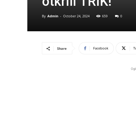
otkrili TRIK!
By
Admin
-
October 24, 2024
659
0
Facebook
T
Share
Ogl