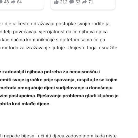
r djeca često odražavaju postupke svojih roditelja.
itelji povećavaju vjerojatnost da će njihova djeca
nja kao načina komunikacije s djetetom samo će ga
va metoda za izražavanje ljutnje. Umjesto toga, osnažite
adovoljiti njihova potreba za neovisnošću i
miti svoje igračke prije spavanja, raspitajte se kojim
a metoda omogućuje djeci sudjelovanje u donošenju
hovim postupcima. Rješavanje problema gladi ključno je
obito kod mlađe djece.
ti napade bijesa i učiniti djecu zadovoljnom kada niste