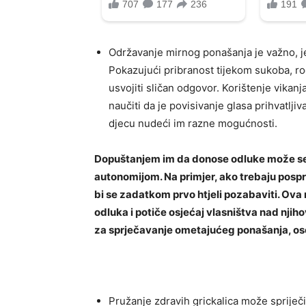
Održavanje mirnog ponašanja je važno, je
Pokazujući pribranost tijekom sukoba, rod
usvojiti sličan odgovor. Korištenje vika
naučiti da je povisivanje glasa prihvatlji
djecu nudeći im razne mogućnosti.
Dopuštanjem im da donose odluke može se z
autonomijom. Na primjer, ako trebaju pospre
bi se zadatkom prvo htjeli pozabaviti. Ov
odluka i potiče osjećaj vlasništva nad nji
za sprječavanje ometajućeg ponašanja, os
Pružanje zdravih grickalica može spriječi