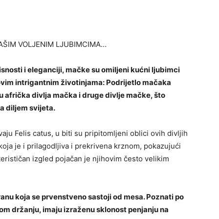
NAŠIM VOLJENIM LJUBIMCIMA…
snosti i eleganciji, mačke su omiljeni kućni ljubimci
 ovim intrigantnim životinjama: Podrijetlo mačaka
u afrička divlja mačka i druge divlje mačke, što
 diljem svijeta.
Felis catus, u biti su pripitomljeni oblici ovih divljih
ja je i prilagodljiva i prekrivena krznom, pokazujući
terističan izgled pojačan je njihovim često velikim
anu koja se prvenstveno sastoji od mesa. Poznati po
m držanju, imaju izraženu sklonost penjanju na