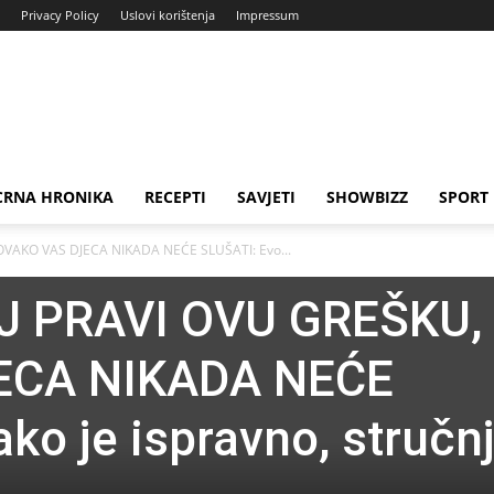
Privacy Policy
Uslovi korištenja
Impressum
CRNA HRONIKA
RECEPTI
SAVJETI
SHOWBIZZ
SPORT
OVAKO VAS DJECA NIKADA NEĆE SLUŠATI: Evo...
J PRAVI OVU GREŠKU,
ECA NIKADA NEĆE
ko je ispravno, stručn