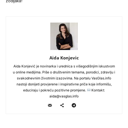
zodijaka!
Aida Konjevic
Aida Konjević je novinarka i urednica s višegodišnjim iskustvom
u online medijima. Piše o društvenim temama, porodici, zdravlju i
svakodnevnim životnim izazovima. Na portalu VasGlas.info
nastoji donijeti provjerene i inspirativne priče koje informišu,
educiraju i pokreću pozitivne promjene.
Kontakt:
aida@vasglas.info