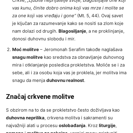
Crkve,
„Ljubite neprijatelje svoje, blagosiljajte one koji
vas kunu, činite dobro onima koji vas mrze i molite se
za one koji vas vređaju i gone“
(Mt. 5, 44). Ovaj savet
je ključan za razumevanje kako se nositi sa zlom koje
nam dolazi od drugih.
Blagosiljanje
, a ne proklinjanje,
donosi duhovnu slobodu i mir.
Moć molitve
– Jeromonah Serafim takođe naglašava
snagu molitve
kao sredstva za obnavljanje duhovnog
mira i otklanjanje posledica prokletstva. Moliće se i za
sebe, ali i za osobu koja vas je proklela, jer molitva ima
snagu da menja
duhovnu realnost
.
Značaj crkvene molitve
S obzirom na to da se prokletstvo često doživljava kao
duhovna neprilika
, crkvena molitva i sakramenti su
najvažniji alati u procesu
oslobađanja
. Kroz
liturgije
,