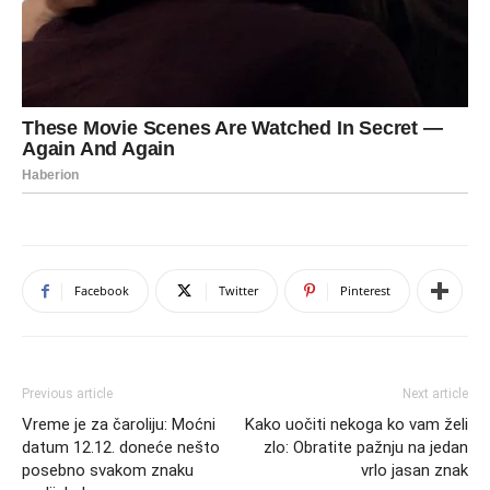
Facebook
Twitter
Pinterest
Previous article
Next article
Vreme je za čaroliju: Moćni
Kako uočiti nekoga ko vam želi
datum 12.12. doneće nešto
zlo: Obratite pažnju na jedan
posebno svakom znaku
vrlo jasan znak