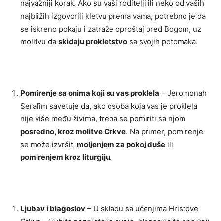
najvažniji korak. Ako su vaši roditelji ili neko od vaših
najbližih izgovorili kletvu prema vama, potrebno je da
se iskreno pokaju i zatraže oproštaj pred Bogom, uz
molitvu da
skidaju prokletstvo
sa svojih potomaka.
Pomirenje sa onima koji su vas proklela
– Jeromonah
Serafim savetuje da, ako osoba koja vas je proklela
nije više među živima, treba se pomiriti sa njom
posredno, kroz molitve Crkve
. Na primer, pomirenje
se može izvršiti
moljenjem za pokoj duše
ili
pomirenjem kroz liturgiju
.
Ljubav i blagoslov
– U skladu sa učenjima Hristove