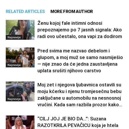
RELATED ARTICLES
MORE FROM AUTHOR
Ženu kojoj fale intimni odnosi
prepoznajemo po 7 jasnih signala: Ako
radi ovo učestalo, ona vapi za dodirom
Najnovije
Pred svima me nazvao debelom i
glupom, a moj muž se samo nasmiješio
— nije znao da će jedna zaustavljena
Najnovije
uplata srušiti njihovo carstvo
Moj zet i njegova ljubavnica ostavili su
moju kćerku i njenu tromjesečnu bebu
zaključane u automobilu na nesnosnoj
Najnovije
vrućini. Kada sam razbila prozor kako...
“CILJ JOJ JE BIO DA…”: Suzana
RAZOTKRILA PEVAČICU koja je htela