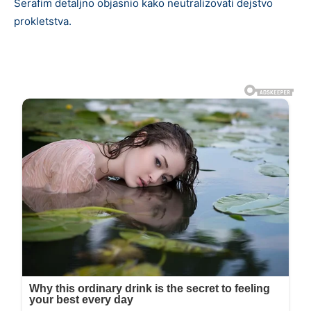
Serafim detaljno objasnio kako neutralizovati dejstvo
prokletstva.