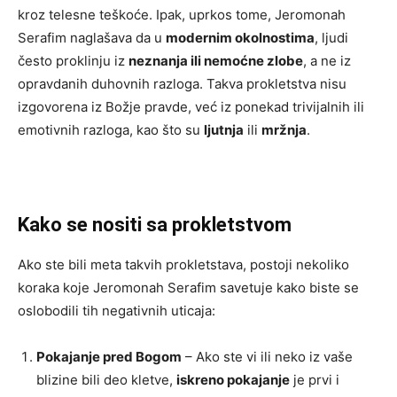
kroz telesne teškoće. Ipak, uprkos tome, Jeromonah
Serafim naglašava da u
modernim okolnostima
, ljudi
često proklinju iz
neznanja ili nemoćne zlobe
, a ne iz
opravdanih duhovnih razloga. Takva prokletstva nisu
izgovorena iz Božje pravde, već iz ponekad trivijalnih ili
emotivnih razloga, kao što su
ljutnja
ili
mržnja
.
Kako se nositi sa prokletstvom
Ako ste bili meta takvih prokletstava, postoji nekoliko
koraka koje Jeromonah Serafim savetuje kako biste se
oslobodili tih negativnih uticaja:
Pokajanje pred Bogom
– Ako ste vi ili neko iz vaše
blizine bili deo kletve,
iskreno pokajanje
je prvi i