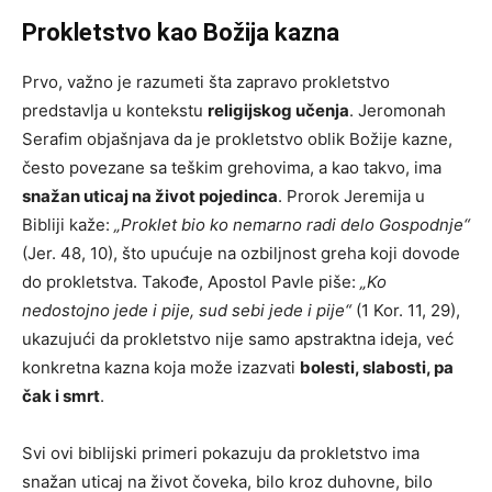
Prokletstvo kao Božija kazna
Prvo, važno je razumeti šta zapravo prokletstvo
predstavlja u kontekstu
religijskog učenja
. Jeromonah
Serafim objašnjava da je prokletstvo oblik Božije kazne,
često povezane sa teškim grehovima, a kao takvo, ima
snažan uticaj na život pojedinca
. Prorok Jeremija u
Bibliji kaže:
„Proklet bio ko nemarno radi delo Gospodnje“
(Jer. 48, 10), što upućuje na ozbiljnost greha koji dovode
do prokletstva. Takođe, Apostol Pavle piše:
„Ko
nedostojno jede i pije, sud sebi jede i pije“
(1 Kor. 11, 29),
ukazujući da prokletstvo nije samo apstraktna ideja, već
konkretna kazna koja može izazvati
bolesti, slabosti, pa
čak i smrt
.
Svi ovi biblijski primeri pokazuju da prokletstvo ima
snažan uticaj na život čoveka, bilo kroz duhovne, bilo