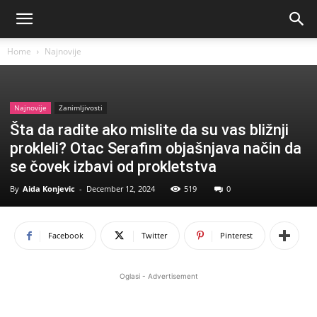
Home
Najnovije
Najnovije
Zanimljivosti
Šta da radite ako mislite da su vas bližnji
prokleli? Otac Serafim objašnjava način da
se čovek izbavi od prokletstva
By
Aida Konjevic
-
December 12, 2024
519
0
Facebook
Twitter
Pinterest
Oglasi - Advertisement