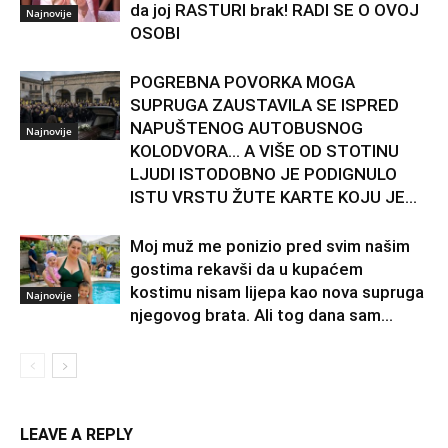
da joj RASTURI brak! RADI SE O OVOJ
Najnovije
OSOBI
POGREBNA POVORKA MOGA
SUPRUGA ZAUSTAVILA SE ISPRED
NAPUŠTENOG AUTOBUSNOG
Najnovije
KOLODVORA… A VIŠE OD STOTINU
LJUDI ISTODOBNO JE PODIGNULO
ISTU VRSTU ŽUTE KARTE KOJU JE...
Moj muž me ponizio pred svim našim
gostima rekavši da u kupaćem
kostimu nisam lijepa kao nova supruga
Najnovije
njegovog brata. Ali tog dana sam...
LEAVE A REPLY