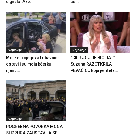
signala: Ako...
se...
Najnovije
Najnovije
Moj zet i njegova ljubavnica
“CILJ JOJ JE BIO DA…”:
ostavili su moju kćerku i
Suzana RAZOTKRILA
njenu...
PEVAČICU koja je htela...
Najnovije
POGREBNA POVORKA MOGA
SUPRUGA ZAUSTAVILA SE