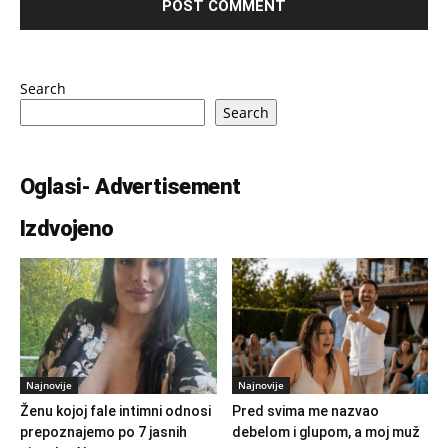
Search
Search
Oglasi- Advertisement
Izdvojeno
Najnovije
Najnovije
Ženu kojoj fale intimni odnosi
Pred svima me nazvao
prepoznajemo po 7 jasnih
debelom i glupom, a moj muž