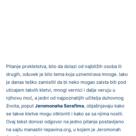
Pitanje prokletstva, bilo da dolazi od najbližih osoba ili
drugih, oduvek je bilo tema koja uznemirava mnoge. Iako
je danas teško zamisliti da bi neko mogao zaista biti pod
uticajem takvih kletvi, mnogi vernici i dalje veruju u
njihovu moć, a jedni od najpoznatijih učitelja duhovnog
života, poput
Jeromonaha Serafima
, objašnjavaju kako
se takve kletve mogu otkloniti i kako se sa njima nositi.
Ovaj tekst donosi odgovor na jedno pitanje postavljeno
na sajtu manastir-lepavina.org, u kojem je Jeromonah