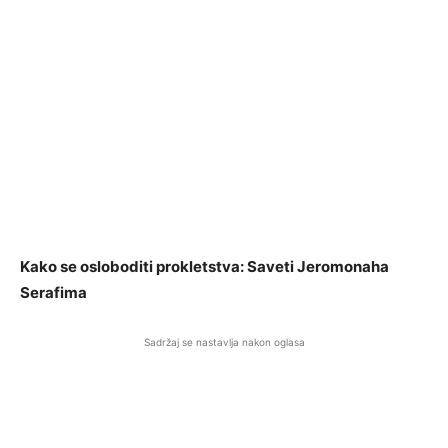
Kako se osloboditi prokletstva: Saveti Jeromonaha
Serafima
Sadržaj se nastavlja nakon oglasa