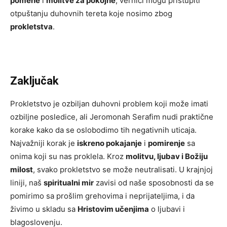
pomene
i
molitve za pokojne
, vernici mogu pristupiti
otpuštanju duhovnih tereta koje nosimo zbog
prokletstva
.
Zaključak
Prokletstvo je ozbiljan duhovni problem koji može imati
ozbiljne posledice, ali Jeromonah Serafim nudi praktične
korake kako da se oslobodimo tih negativnih uticaja.
Najvažniji korak je
iskreno pokajanje
i
pomirenje
sa
onima koji su nas proklela. Kroz
molitvu, ljubav i Božiju
milost
, svako prokletstvo se može neutralisati. U krajnjoj
liniji, naš
spiritualni mir
zavisi od naše sposobnosti da se
pomirimo sa prošlim grehovima i neprijateljima, i da
živimo u skladu sa
Hristovim učenjima
o ljubavi i
blagoslovenju.