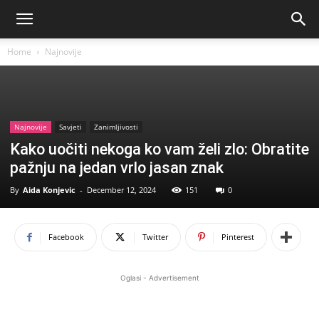
Home
Najnovije
Najnovije
Savjeti
Zanimljivosti
Kako uočiti nekoga ko vam želi zlo: Obratite
pažnju na jedan vrlo jasan znak
By
Aida Konjevic
-
December 12, 2024
151
0
Facebook
Twitter
Pinterest
Oglasi - Advertisement