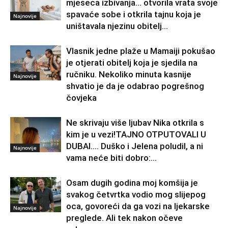
mjeseca izbivanja… otvorila vrata svoje
spavaće sobe i otkrila tajnu koja je
Najnovije
uništavala njezinu obitelj…
Vlasnik jedne plaže u Mamaiji pokušao
je otjerati obitelj koja je sjedila na
ručniku. Nekoliko minuta kasnije
Najnovije
shvatio je da je odabrao pogrešnog
čovjeka
Ne skrivaju više ljubav Nika otkrila s
kim je u vezi!TAJNO OTPUTOVALI U
DUBAI…. Duško i Jelena poludil, a ni
Najnovije
vama neće biti dobro:...
Osam dugih godina moj komšija je
svakog četvrtka vodio mog slijepog
oca, govoreći da ga vozi na ljekarske
Najnovije
preglede. Ali tek nakon očeve