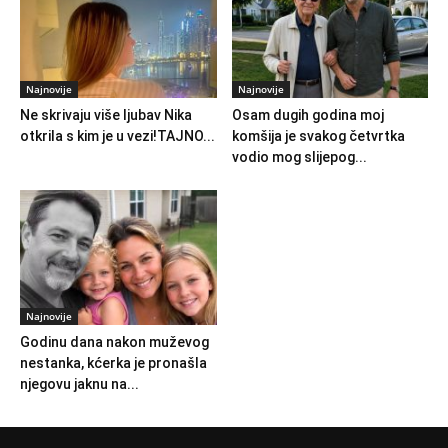
Najnovije
Najnovije
Ne skrivaju više ljubav Nika
Osam dugih godina moj
otkrila s kim je u vezi!TAJNO...
komšija je svakog četvrtka
vodio mog slijepog...
Najnovije
Godinu dana nakon muževog
nestanka, kćerka je pronašla
njegovu jaknu na...