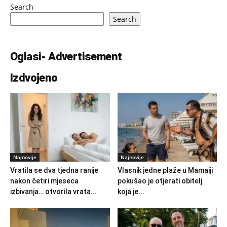
Search
Search
Oglasi- Advertisement
Izdvojeno
Najnovije
Najnovije
Vratila se dva tjedna ranije
Vlasnik jedne plaže u Mamaiji
nakon četiri mjeseca
pokušao je otjerati obitelj
izbivanja… otvorila vrata...
koja je...