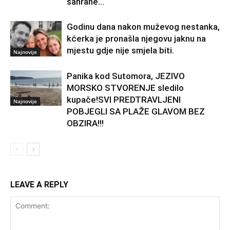
sahrane...
Godinu dana nakon muževog nestanka,
kćerka je pronašla njegovu jaknu na
mjestu gdje nije smjela biti.
Najnovije
Panika kod Sutomora, JEZIVO
MORSKO STVORENJE sledilo
kupače!SVI PREDTRAVLJENI
Najnovije
POBJEGLI SA PLAŽE GLAVOM BEZ
OBZIRA!!!
LEAVE A REPLY