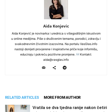
Aida Konjevic
Aida Konjević je novinarka i urednica s višegodišnjim iskustvom
u online medijima. Piše o društvenim temama, porodici, zdravlju i
svakodnevnim životnim izazovima. Na portalu VasGlas.info
nastoji donijeti provjerene i inspirativne priče koje informišu,
educiraju i pokreću pozitivne promjene.
Kontakt:
aida@vasglas.info
RELATED ARTICLES
MORE FROM AUTHOR
Vratila se dva tjedna ranije nakon četiri