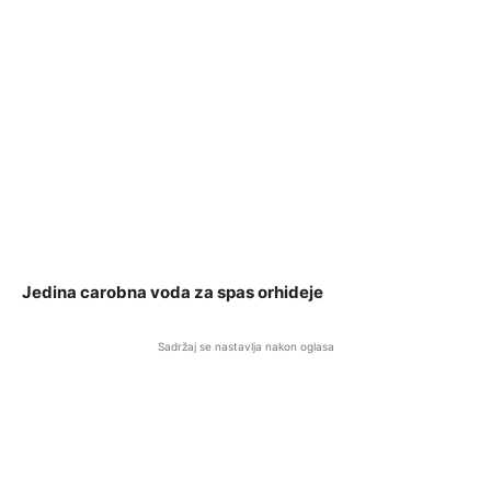
Jedina carobna voda za spas orhideje
Sadržaj se nastavlja nakon oglasa