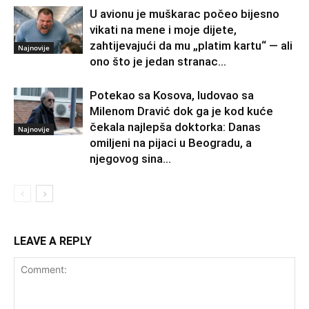
U avionu je muškarac počeo bijesno
vikati na mene i moje dijete,
zahtijevajući da mu „platim kartu“ — ali
Najnovije
ono što je jedan stranac...
Potekao sa Kosova, ludovao sa
Milenom Dravić dok ga je kod kuće
čekala najlepša doktorka: Danas
Najnovije
omiljeni na pijaci u Beogradu, a
njegovog sina...
LEAVE A REPLY