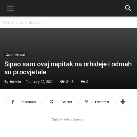
Home
Zanimljivosti
Zanimljivosti
Sipao sam ovaj napitak na orhideje i odmah
su procvjetale
By
Admin
-
February 22, 2024
2146
0
Facebook
Twitter
Pinterest
Oglasi - Advertisement