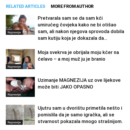
RELATED ARTICLES
MORE FROM AUTHOR
Pretvarala sam se da sam kći
umirućeg čovjeka kako ne bi otišao
sam, ali nakon njegova sprovoda dobila
Najnovije
sam kutiju koja je dokazala da...
Moja svekrva je obrijala moju kćer na
ćelavo – a moj muž ju je branio
Najnovije
Uzimanje MAGNEZIJA uz ove lijekove
može biti JAKO OPASNO
Najnovije
Ujutru sam u dvorištu primetila nešto i
pomislila da je samo igračka, ali se
stvarnost pokazala mnogo strašnijom.
Najnovije