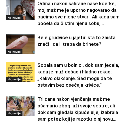
Odmah nakon sahrane naše kćerke,
moj muž me je uporno nagovarao da
bacimo sve njene stvari. Ali kada sam
Najnovije
počela da čistim njenu sobu,...
Bele grudvice u jajetu: šta to zaista
znači i da li treba da brinete?
Najnovije
Sobala sam u bolnici, dok sam jecala,
kada je muž došao i hladno rekao:
„Kakvo olakšanje. Sad mogu da te
Najnovije
ostavim bez osećaja krivice.“
Tri dana nakon vjenčanja muž me
ošamario zbog laži svoje sestre, ali
dok sam gledala kipuće ulje, izabrala
Najnovije
sam potez koji je razotkrio njihovu...