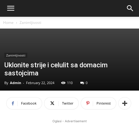
Home
Zanimljivosti
Zanimljivosti
Uklonite strije i celulit sa domacim
sastojcima
By
Admin
-
February 22, 2024
110
0
Facebook
Twitter
Pinterest
Oglasi - Advertisement