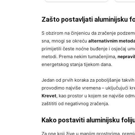
Zašto postavljati aluminijsku fo
S obzirom na činjenicu da zračenje podzemni
sna, mnogi se okreću
alternativnim meto
primijetili česte noćne buđenje i osjećaj um
metodi. Prema nekim tumačenjima,
nepravi
energetskog stanja tijekom dana.
Jedan od prvih koraka za poboljšanje takvi
provodimo najviše vremena – uključujući kre
Krevet
, kao prostor u kojem se najviše od
zaštititi od negativnog zračenja.
Kako postaviti aluminijsku folij
Za one koji žive u manjim prostorima, premje