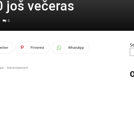
0 još večeras
0
S
witter
Pinterest
WhatsApp
asi - Advertisement
O