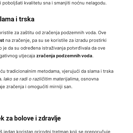
poboljšati kvalitetu sna i smanjiti noćnu nelagodu.
Slama i trska
ristile za zaštitu od zračenja podzemnih voda. Ove
st
na zračenje, pa su se koristile za izradu prostirki
o je da su određena istraživanja potvrđivala da ove
gativnog utjecaja
zračenja podzemnih voda
.
u tradicionalnim metodama, vjerujući da slama i trska
a.
Iako se radi o različitim materijalima
, osnovna
aje zračenja i omogućiti mirniji san.
k za bolove i zdravlje
još jedan koristan prirodni tretman koji se preporučuje