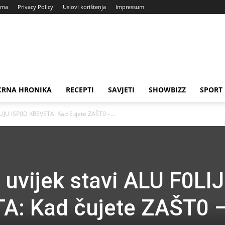
ama
Privacy Policy
Uslovi korištenja
Impressum
CRNA HRONIKA
RECEPTI
SAVJETI
SHOWBIZZ
SPORT
0LIJU ISP0D KREVETA: Kad čujete ZAŠT0 –...
 uvijek stavi ALU F0LI
A: Kad čujete ZAŠT0 