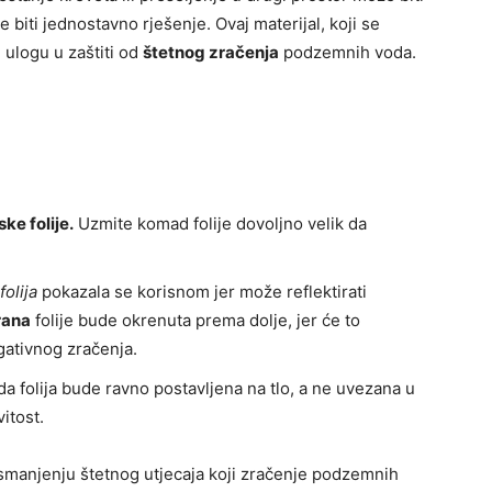
e biti jednostavno rješenje. Ovaj materijal, koji se
u ulogu u zaštiti od
štetnog zračenja
podzemnih voda.
ke folije.
Uzmite komad folije dovoljno velik da
olija
pokazala se korisnom jer može reflektirati
rana
folije bude okrenuta prema dolje, jer će to
gativnog zračenja.
da folija bude ravno postavljena na tlo, a ne uvezana u
itost.
manjenju štetnog utjecaja koji zračenje podzemnih