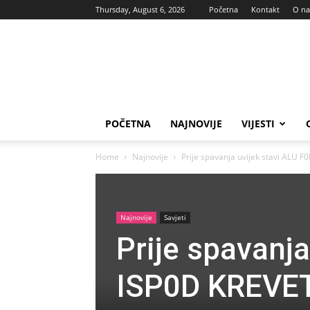
Thursday, August 6, 2026
Početna
Kontakt
O n
Vas
glas
POČETNA
NAJNOVIJE
VIJESTI
Home
Najnovije
Prije spavanja uvijek stavi ALU F
Najnovije
Savjeti
Prije spavanja
ISP0D KREVET