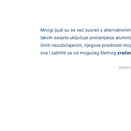
Mnogi ljudi su se već susreli s alternativnim
takvih savjeta uključuje postavljanje alumin
činiti neuobičajenim, njegove prednosti mogu
sna i zaštititi se od mogućeg štetnog
zrače
Sadržaj 