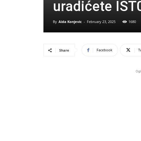
uradićete IST
By
Aida Konjevic
-
February 23, 2025
1680
Facebook
T
Share
Ogl