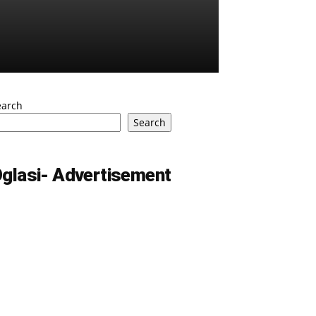
earch
Search
glasi- Advertisement