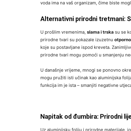
voda ima na vaš organizam, čime biste mogli 
Alternativni prirodni tretmani: 
U prošlim vremenima,
slama i trska
su se ko
prirodne tvari su pokazale izuzetnu
otporno
koje su postavljane ispod kreveta. Zanimljiv
prirodne tvari mogu pomoći u smanjenju ne
U današnje vrijeme, mnogi se ponovno okreć
mogu pružiti isti učinak kao aluminijska folij
funkcija im je ista – smanjiti negativne utjec
Napitak od đumbira: Prirodni lije
Uz aluminijsku foliju i prirodne materijale, 