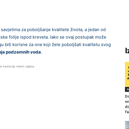
 savjetima za poboljšanje kvalitete života, a jedan od
ijske folije ispod kreveta. Iako se ovaj postupak može
 biti korisne za one koji žele poboljšati kvalitetu svog
I
nja podzemnih voda
.
se nastavlja nakon oglasa
N
Do
sv
do
fa