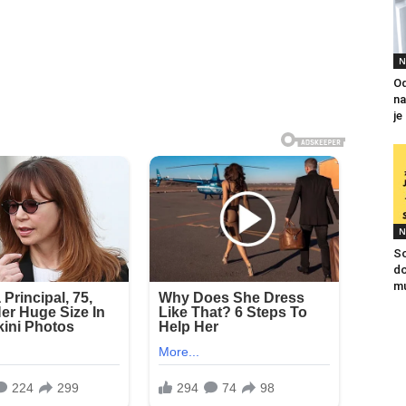
N
Od
na
je
N
So
do
mu