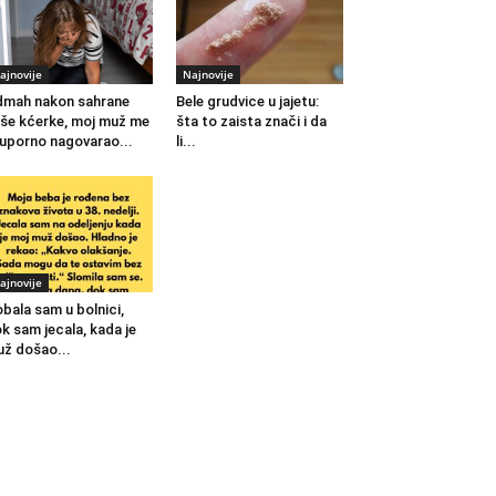
ajnovije
Najnovije
mah nakon sahrane
Bele grudvice u jajetu:
še kćerke, moj muž me
šta to zaista znači i da
 uporno nagovarao...
li...
ajnovije
bala sam u bolnici,
k sam jecala, kada je
ž došao...