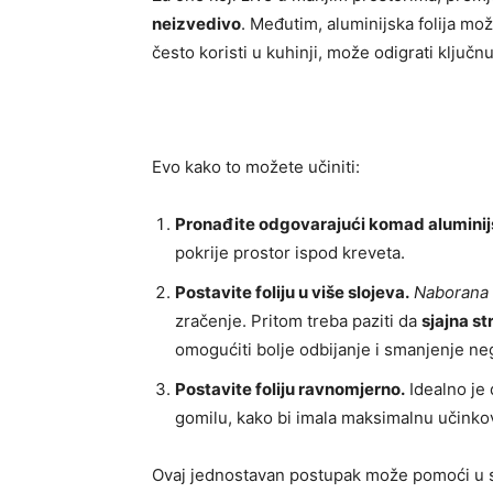
neizvedivo
. Međutim, aluminijska folija mož
često koristi u kuhinji, može odigrati ključn
Evo kako to možete učiniti:
Pronađite odgovarajući komad aluminijs
pokrije prostor ispod kreveta.
Postavite foliju u više slojeva.
Naborana f
zračenje. Pritom treba paziti da
sjajna st
omogućiti bolje odbijanje i smanjenje ne
Postavite foliju ravnomjerno.
Idealno je 
gomilu, kako bi imala maksimalnu učinkov
Ovaj jednostavan postupak može pomoći u s