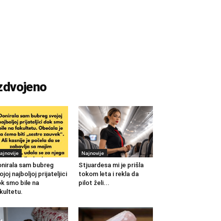
zdvojeno
ajnovije
Najnovije
nirala sam bubreg
Stjuardesa mi je prišla
ojoj najboljoj prijateljici
tokom leta i rekla da
k smo bile na
pilot želi...
kultetu.