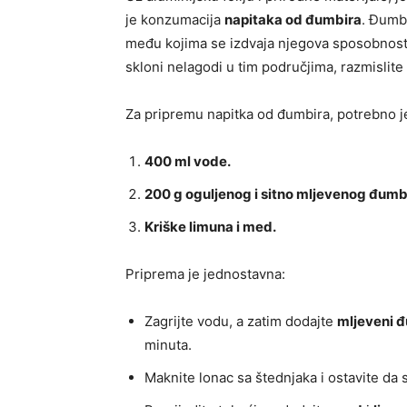
je konzumacija
napitaka od đumbira
. Đumb
među kojima se izdvaja njegova sposobnos
skloni nelagodi u tim područjima, razmislite
Za pripremu napitka od đumbira, potrebno j
400 ml vode.
200 g oguljenog i sitno mljevenog đumb
Kriške limuna i med.
Priprema je jednostavna:
Zagrijte vodu, a zatim dodajte
mljeveni 
minuta.
Maknite lonac sa štednjaka i ostavite da 