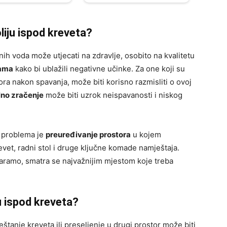
liju ispod kreveta?
h voda može utjecati na zdravlje, osobito na kvalitetu
dama
kako bi ublažili negativne učinke. Za one koji su
ora nakon spavanja, može biti korisno razmisliti o ovoj
lno zračenje
može biti uzrok neispavanosti i niskog
h problema je
preuređivanje prostora
u kojem
vet, radni stol i druge ključne komade namještaja.
maramo, smatra se najvažnijim mjestom koje treba
u ispod kreveta?
štanje kreveta ili preseljenje u drugi prostor može biti