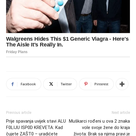
Facebook
Twitter
Pinterest
Previous article
Next article
Prije spavanja uvijek stavi ALU
Muškarci rođeni u ova 2 znaka
F0LIJU ISP0D KREVETA: Kad
vole svoje žene do kraja
čujete ZAŠT0 – uradićete
života: Brak sa njima pravi je