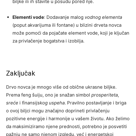
biljke ili ih stavite u posudu pored nje.
Elementi vode
: Dodavanje malog
vodnog elementa
(poput akvarijuma ili fontane) u blizini drveta novca
može pomoći da pojačate element vode, koji je ključan
za privlačenje bogatstva i izobilja.
Zaključak
Drvo novca je mnogo više od obične ukrasne biljke.
Prema feng šuiju, ono je snažan simbol
prosperiteta
,
sreće
i
finansijskog uspeha
. Pravilno postavljanje i briga
o ovoj biljci mogu značajno doprineti privlačenju
pozitivne energije i harmonije u vašem životu. Ako želimo
da maksimiziramo njene prednosti, potrebno je posvetiti
pažnju ne samo njenom izgledu, već i energetskoj