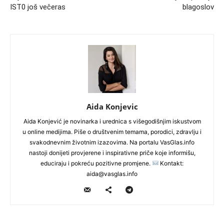
IST0 još večeras
blagoslov
Aida Konjevic
Aida Konjević je novinarka i urednica s višegodišnjim iskustvom
u online medijima. Piše o društvenim temama, porodici, zdravlju i
svakodnevnim životnim izazovima. Na portalu VasGlas.info
nastoji donijeti provjerene i inspirativne priče koje informišu,
educiraju i pokreću pozitivne promjene.
Kontakt:
aida@vasglas.info