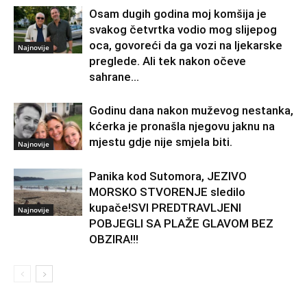
Osam dugih godina moj komšija je
svakog četvrtka vodio mog slijepog
oca, govoreći da ga vozi na ljekarske
Najnovije
preglede. Ali tek nakon očeve
sahrane...
Godinu dana nakon muževog nestanka,
kćerka je pronašla njegovu jaknu na
mjestu gdje nije smjela biti.
Najnovije
Panika kod Sutomora, JEZIVO
MORSKO STVORENJE sledilo
kupače!SVI PREDTRAVLJENI
Najnovije
POBJEGLI SA PLAŽE GLAVOM BEZ
OBZIRA!!!