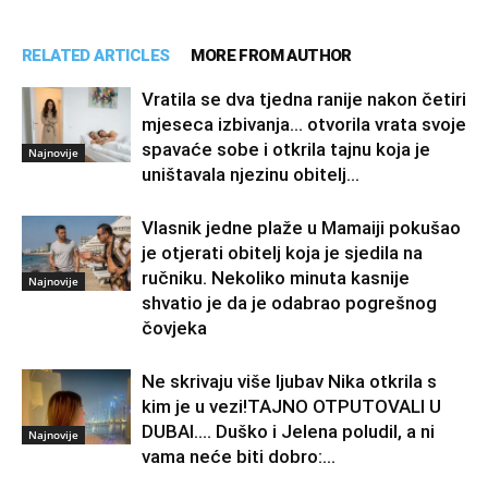
RELATED ARTICLES
MORE FROM AUTHOR
Vratila se dva tjedna ranije nakon četiri
mjeseca izbivanja… otvorila vrata svoje
spavaće sobe i otkrila tajnu koja je
Najnovije
uništavala njezinu obitelj…
Vlasnik jedne plaže u Mamaiji pokušao
je otjerati obitelj koja je sjedila na
ručniku. Nekoliko minuta kasnije
Najnovije
shvatio je da je odabrao pogrešnog
čovjeka
Ne skrivaju više ljubav Nika otkrila s
kim je u vezi!TAJNO OTPUTOVALI U
DUBAI…. Duško i Jelena poludil, a ni
Najnovije
vama neće biti dobro:...