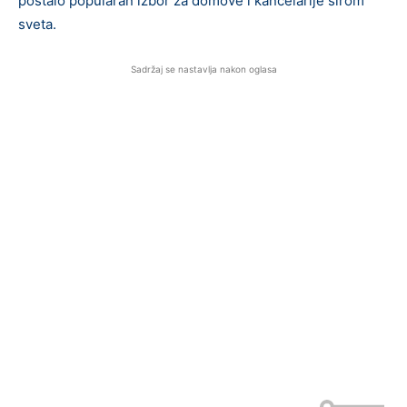
postalo popularan izbor za domove i kancelarije širom
sveta.
Sadržaj se nastavlja nakon oglasa