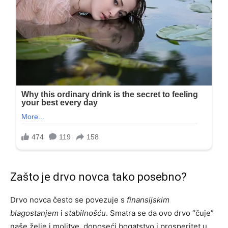
Zašto je drvo novca tako posebno?
Drvo novca često se povezuje s
finansijskim
blagostanjem
i
stabilnošću
. Smatra se da ovo drvo “čuje”
naše želje i molitve, donoseći bogatstvo i prosperitet u