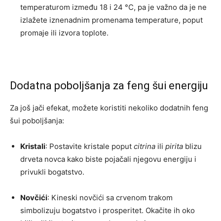
temperaturom između 18 i 24 °C, pa je važno da je ne
izlažete iznenadnim promenama temperature, poput
promaje ili izvora toplote.
Dodatna poboljšanja za feng šui energiju
Za još jači efekat, možete koristiti nekoliko dodatnih feng
šui poboljšanja:
Kristali
: Postavite kristale poput
citrina
ili
pirita
blizu
drveta novca kako biste pojačali njegovu energiju i
privukli bogatstvo.
Novčići
: Kineski novčići sa crvenom trakom
simbolizuju bogatstvo i prosperitet. Okačite ih oko