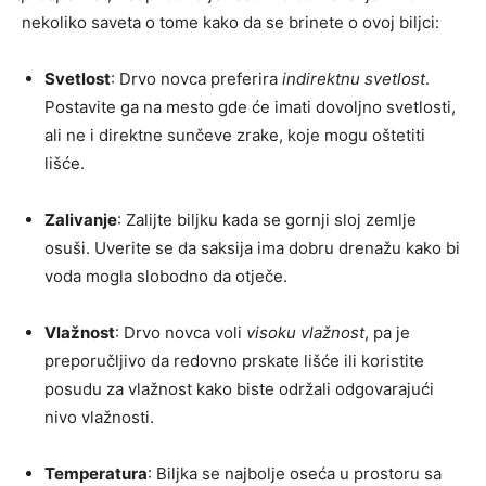
nekoliko saveta o tome kako da se brinete o ovoj biljci:
Svetlost
: Drvo novca preferira
indirektnu svetlost
.
Postavite ga na mesto gde će imati dovoljno svetlosti,
ali ne i direktne sunčeve zrake, koje mogu oštetiti
lišće.
Zalivanje
: Zalijte biljku kada se gornji sloj zemlje
osuši. Uverite se da saksija ima dobru drenažu kako bi
voda mogla slobodno da otječe.
Vlažnost
: Drvo novca voli
visoku vlažnost
, pa je
preporučljivo da redovno prskate lišće ili koristite
posudu za vlažnost kako biste održali odgovarajući
nivo vlažnosti.
Temperatura
: Biljka se najbolje oseća u prostoru sa