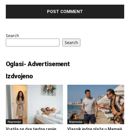
Search
Search
Oglasi- Advertisement
Izdvojeno
Najnovije
Najnovije
Vratila se dva tjedna ranije
Vlasnik jedne plaže u Mamaiji