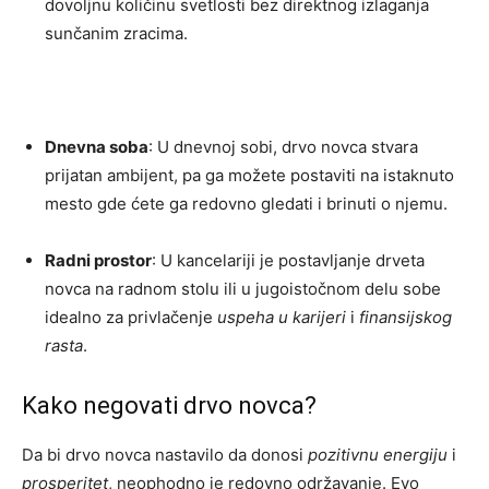
dovoljnu količinu svetlosti bez direktnog izlaganja
sunčanim zracima.
Dnevna soba
: U dnevnoj sobi, drvo novca stvara
prijatan ambijent, pa ga možete postaviti na istaknuto
mesto gde ćete ga redovno gledati i brinuti o njemu.
Radni prostor
: U kancelariji je postavljanje drveta
novca na radnom stolu ili u jugoistočnom delu sobe
idealno za privlačenje
uspeha u karijeri
i
finansijskog
rasta
.
Kako negovati drvo novca?
Da bi drvo novca nastavilo da donosi
pozitivnu energiju
i
prosperitet
, neophodno je redovno održavanje. Evo