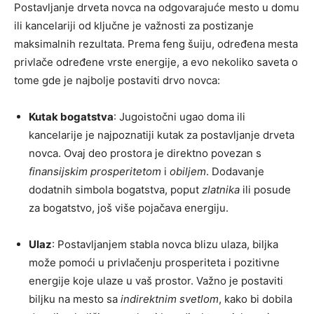
Postavljanje drveta novca na odgovarajuće mesto u domu
ili kancelariji od ključne je važnosti za postizanje
maksimalnih rezultata. Prema feng šuiju, određena mesta
privlače određene vrste energije, a evo nekoliko saveta o
tome gde je najbolje postaviti drvo novca:
Kutak bogatstva
: Jugoistočni ugao doma ili
kancelarije je najpoznatiji kutak za postavljanje drveta
novca. Ovaj deo prostora je direktno povezan s
finansijskim prosperitetom
i
obiljem
. Dodavanje
dodatnih simbola bogatstva, poput
zlatnika
ili posude
za bogatstvo, još više pojačava energiju.
Ulaz
: Postavljanjem stabla novca blizu ulaza, biljka
može pomoći u privlačenju prosperiteta i pozitivne
energije koje ulaze u vaš prostor. Važno je postaviti
biljku na mesto sa
indirektnim svetlom
, kako bi dobila