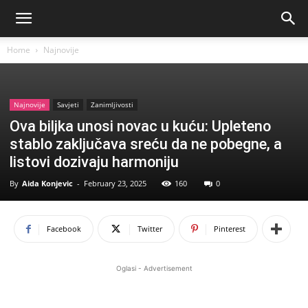
Home
Najnovije
Najnovije
Savjeti
Zanimljivosti
Ova biljka unosi novac u kuću: Upleteno
stablo zaključava sreću da ne pobegne, a
listovi dozivaju harmoniju
By
Aida Konjevic
-
February 23, 2025
160
0
Facebook
Twitter
Pinterest
Oglasi - Advertisement