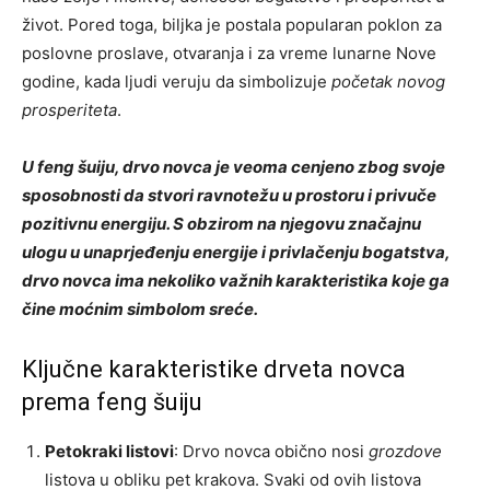
život. Pored toga, biljka je postala popularan poklon za
poslovne proslave, otvaranja i za vreme lunarne Nove
godine, kada ljudi veruju da simbolizuje
početak novog
prosperiteta
.
U feng šuiju, drvo novca je veoma cenjeno zbog svoje
sposobnosti da stvori ravnotežu u prostoru i privuče
pozitivnu energiju. S obzirom na njegovu značajnu
ulogu u unaprjeđenju energije i privlačenju bogatstva,
drvo novca ima nekoliko važnih karakteristika koje ga
čine moćnim simbolom sreće.
Ključne karakteristike drveta novca
prema feng šuiju
Petokraki listovi
: Drvo novca obično nosi
grozdove
listova u obliku pet krakova. Svaki od ovih listova