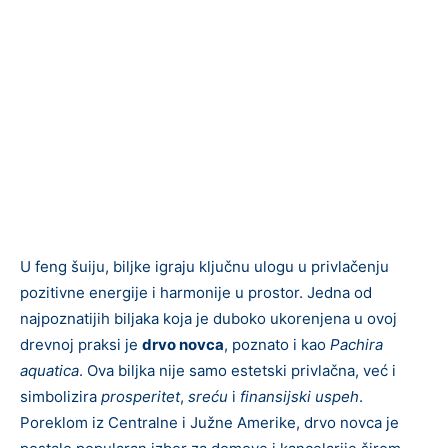
U feng šuiju, biljke igraju ključnu ulogu u privlačenju
pozitivne energije i harmonije u prostor. Jedna od
najpoznatijih biljaka koja je duboko ukorenjena u ovoj
drevnoj praksi je
drvo novca
, poznato i kao
Pachira
aquatica
. Ova biljka nije samo estetski privlačna, već i
simbolizira
prosperitet
,
sreću
i
finansijski uspeh
.
Poreklom iz Centralne i Južne Amerike, drvo novca je