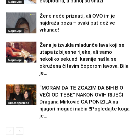
eksplodira, u punoj su snazi
Najnovije
Žene neće priznati, ali OVO im je
najdraža poza – svaki put dožive
vrhunac!
Najnovije
Žena je izvukla mladunče lava koji se
utapa iz bijesne rijeke, ali samo
nekoliko sekundi kasnije našla se
Najnovije
okružena čitavim čoporom lavova. Bila
je...
“MORAM DA TE ZGAZIM DA BIH BIO
VEĆI OD TEBE” NAKON OVIH RIJEČI
Dragana Mirković GA PONIZILA na
Uncategorized
njagori mogući način!!!Pogledajte koga
je...