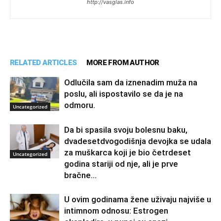
http://vasglas.info
RELATED ARTICLES
MORE FROM AUTHOR
Odlučila sam da iznenadim muža na
poslu, ali ispostavilo se da je na
odmoru.
Uncategorized
Da bi spasila svoju bolesnu baku,
dvadesetdvogodišnja devojka se udala
za muškarca koji je bio četrdeset
Uncategorized
godina stariji od nje, ali je prve
bračne...
U ovim godinama žene uživaju najviše u
intimnom odnosu: Estrogen