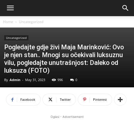
Home
Uncategorized
Uncategorized
Pogledajte gdje živi Maja Marinković: Ovo
je njen stan.. Mnogi su očekivali luksuznu
vilu, pogledajte unutrašnjost: Daleko od
luksuza (FOTO)
By
Admin
-
May 31, 2023
996
0
Facebook
Twitter
Pinterest
Oglasi - Advertisement