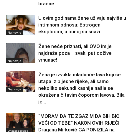
bračne...
U ovim godinama žene uživaju najviše u
intimnom odnosu: Estrogen
eksplodira, u punoj su snazi
Najnovije
Žene neće priznati, ali OVO im je
najdraža poza – svaki put dožive
vrhunac!
Najnovije
Žena je izvukla mladunče lava koji se
utapa iz bijesne rijeke, ali samo
nekoliko sekundi kasnije našla se
Najnovije
okružena čitavim čoporom lavova. Bila
je...
“MORAM DA TE ZGAZIM DA BIH BIO
VEĆI OD TEBE” NAKON OVIH RIJEČI
Dragana Mirković GA PONIZILA na
Uncategorized