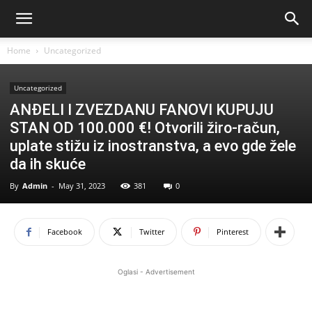
Home
Uncategorized
Uncategorized
ANĐELI I ZVEZDANU FANOVI KUPUJU
STAN OD 100.000 €! Otvorili žiro-račun,
uplate stižu iz inostranstva, a evo gde žele
da ih skuće
By
Admin
-
May 31, 2023
381
0
Facebook
Twitter
Pinterest
Oglasi - Advertisement