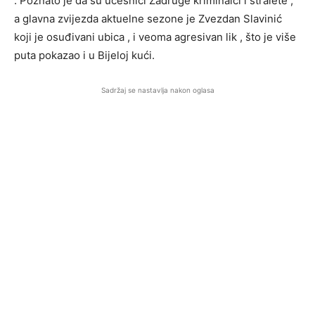
. Poznato je da su učesnici Zadruge kriminalci i stralete ,
a glavna zvijezda aktuelne sezone je Zvezdan Slavinić
koji je osuđivani ubica , i veoma agresivan lik , što je više
puta pokazao i u Bijeloj kući.
Sadržaj se nastavlja nakon oglasa