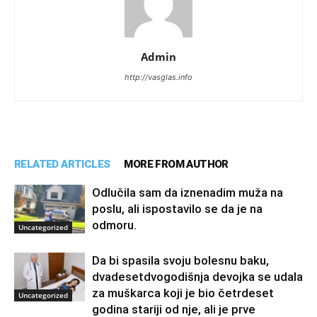
Admin
http://vasglas.info
RELATED ARTICLES
MORE FROM AUTHOR
Odlučila sam da iznenadim muža na
poslu, ali ispostavilo se da je na
odmoru.
Uncategorized
Da bi spasila svoju bolesnu baku,
dvadesetdvogodišnja devojka se udala
za muškarca koji je bio četrdeset
Uncategorized
godina stariji od nje, ali je prve