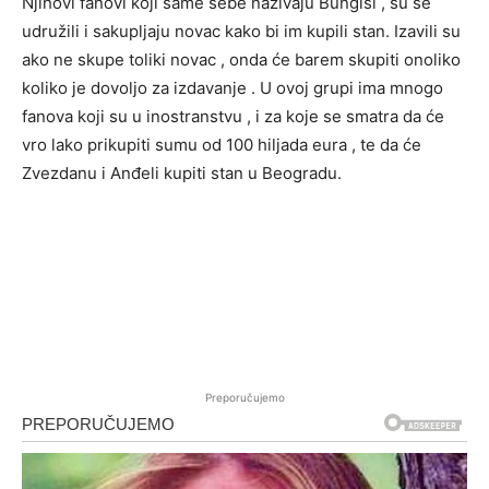
Njihovi fanovi koji same sebe nazivaju Bungiši , su se
udružili i sakupljaju novac kako bi im kupili stan. Izavili su
ako ne skupe toliki novac , onda će barem skupiti onoliko
koliko je dovoljo za izdavanje . U ovoj grupi ima mnogo
fanova koji su u inostranstvu , i za koje se smatra da će
vro lako prikupiti sumu od 100 hiljada eura , te da će
Zvezdanu i Anđeli kupiti stan u Beogradu.
Preporučujemo