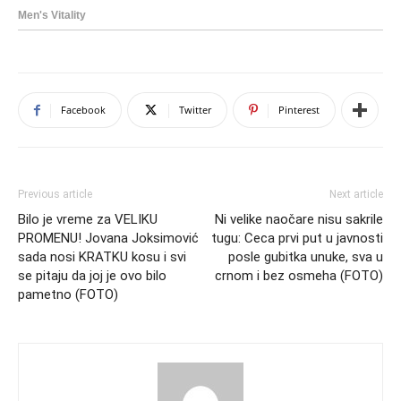
Facebook
Twitter
Pinterest
Previous article
Next article
Bilo je vreme za VELIKU
Ni velike naočare nisu sakrile
PROMENU! Jovana Joksimović
tugu: Ceca prvi put u javnosti
sada nosi KRATKU kosu i svi
posle gubitka unuke, sva u
se pitaju da joj je ovo bilo
crnom i bez osmeha (FOTO)
pametno (FOTO)