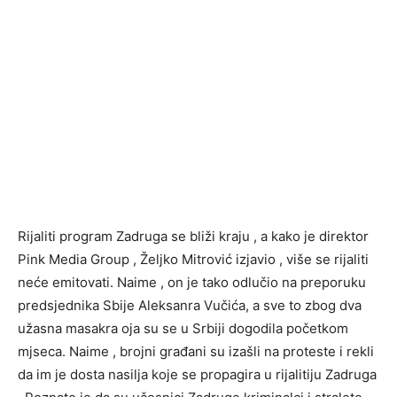
Rijaliti program Zadruga se bliži kraju , a kako je direktor
Pink Media Group , Željko Mitrović izjavio , više se rijaliti
neće emitovati. Naime , on je tako odlučio na preporuku
predsjednika Sbije Aleksanra Vučića, a sve to zbog dva
užasna masakra oja su se u Srbiji dogodila početkom
mjseca. Naime , brojni građani su izašli na proteste i rekli
da im je dosta nasilja koje se propagira u rijalitiju Zadruga