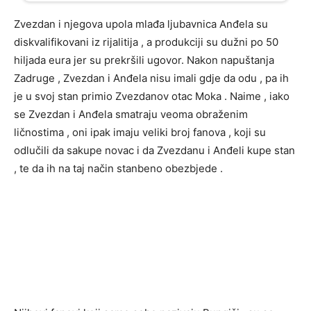
Zvezdan i njegova upola mlađa ljubavnica Anđela su
diskvalifikovani iz rijalitija , a produkciji su dužni po 50
hiljada eura jer su prekršili ugovor. Nakon napuštanja
Zadruge , Zvezdan i Anđela nisu imali gdje da odu , pa ih
je u svoj stan primio Zvezdanov otac Moka . Naime , iako
se Zvezdan i Anđela smatraju veoma obraženim
ličnostima , oni ipak imaju veliki broj fanova , koji su
odlučili da sakupe novac i da Zvezdanu i Anđeli kupe stan
, te da ih na taj način stanbeno obezbjede .