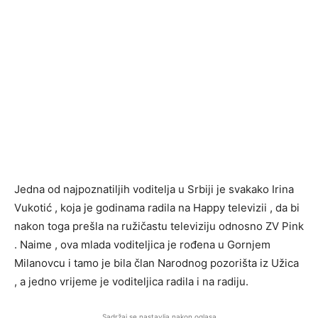
Jedna od najpoznatiljih voditelja u Srbiji je svakako Irina
Vukotić , koja je godinama radila na Happy televizii , da bi
nakon toga prešla na ružičastu televiziju odnosno ZV Pink
. Naime , ova mlada voditeljica je rođena u Gornjem
Milanovcu i tamo je bila član Narodnog pozorišta iz Užica
, a jedno vrijeme je voditeljica radila i na radiju.
Sadržaj se nastavlja nakon oglasa