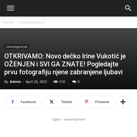
Home
Uncategorized
Uncategorized
OTKRIVAMO: Novo dečko Irine Vukotić je
OŽENJEN i SVI GA ZNATE! Pogledajte
prvu fotografiju njene zabranjene ljubavi
By
Admin
-
April 26, 2023
618
0
Facebook
Twitter
Pinterest
Oglasi - Advertisement