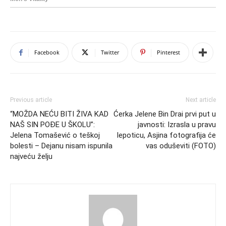
Facebook
Twitter
Pinterest
Previous article
Next article
“MOŽDA NEĆU BITI ŽIVA KAD
Ćerka Jelene Bin Drai prvi put u
NAŠ SIN POĐE U ŠKOLU”:
javnosti: Izrasla u pravu
Jelena Tomašević o teškoj
lepoticu, Asjina fotografija će
bolesti – Dejanu nisam ispunila
vas oduševiti (FOTO)
najveću želju