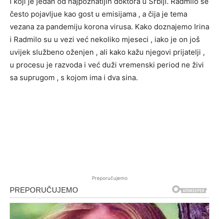
i koji je jedan od najpoznatijih doktora u Srbiji. Radmilo se
često pojavljue kao gost u emisijama , a čija je tema
vezana za pandemiju korona virusa. Kako doznajemo Irina
i Radmilo su u vezi već nekoliko mjeseci , iako je on još
uvijek službeno oženjen , ali kako kažu njegovi prijatelji ,
u procesu je razvoda i već duži vremenski period ne živi
sa suprugom , s kojom ima i dva sina.
Preporučujemo