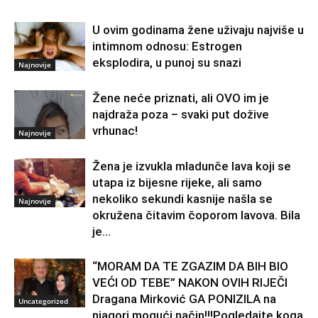
U ovim godinama žene uživaju najviše u
intimnom odnosu: Estrogen
eksplodira, u punoj su snazi
Najnovije
Žene neće priznati, ali OVO im je
najdraža poza – svaki put dožive
vrhunac!
Najnovije
Žena je izvukla mladunče lava koji se
utapa iz bijesne rijeke, ali samo
nekoliko sekundi kasnije našla se
Najnovije
okružena čitavim čoporom lavova. Bila
je...
“MORAM DA TE ZGAZIM DA BIH BIO
VEĆI OD TEBE” NAKON OVIH RIJEČI
Dragana Mirković GA PONIZILA na
Uncategorized
njagori mogući način!!!Pogledajte koga