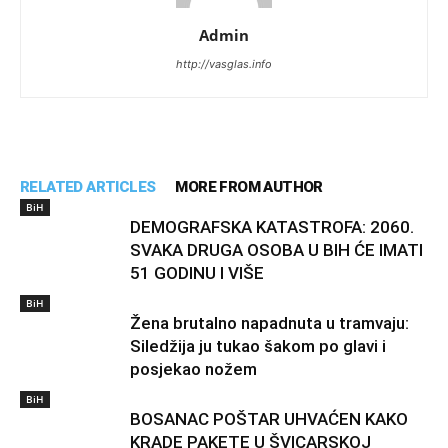
Admin
http://vasglas.info
RELATED ARTICLES
MORE FROM AUTHOR
BiH
DEMOGRAFSKA KATASTROFA: 2060.
SVAKA DRUGA OSOBA U BIH ĆE IMATI
51 GODINU I VIŠE
BiH
Žena brutalno napadnuta u tramvaju:
Siledžija ju tukao šakom po glavi i
posjekao nožem
BiH
BOSANAC POŠTAR UHVAĆEN KAKO
KRADE PAKETE U ŠVICARSKOJ