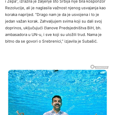
i Žepa”, izrazila je žaljenje što Srbija nije bila kosponzor
Rezolucije, ali je naglasila važnost njenog usvajanja kao
koraka naprijed. “Drago nam je da je usvojena i to je
jedan važan korak. Zahvaljujem svima koji su dali svoj
doprinos, uključujući članove Predsjedništva BiH, bh.
ambasadora u UN-u, i sve koji su uložili trud. Nama je
bitno da se govori o Srebrenici,” izjavila je Subašić.