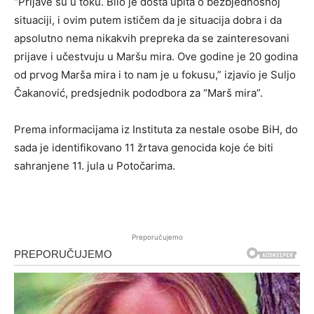
“Prijave su u toku. Bilo je dosta upita o bezbjednosnoj
situaciji, i ovim putem ističem da je situacija dobra i da
apsolutno nema nikakvih prepreka da se zainteresovani
prijave i učestvuju u Maršu mira. Ove godine je 20 godina
od prvog Marša mira i to nam je u fokusu,” izjavio je Suljo
Čakanović, predsjednik pododbora za “Marš mira”.
Prema informacijama iz Instituta za nestale osobe BiH, do
sada je identifikovano 11 žrtava genocida koje će biti
sahranjene 11. jula u Potočarima.
Preporučujemo