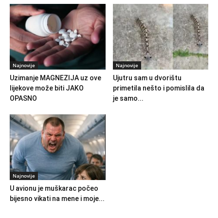
Najnovije
Najnovije
Uzimanje MAGNEZIJA uz ove
Ujutru sam u dvorištu
lijekove može biti JAKO
primetila nešto i pomislila da
OPASNO
je samo...
Najnovije
U avionu je muškarac počeo
bijesno vikati na mene i moje...