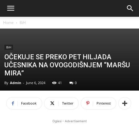
Home
BiH
BiH
OČEKUJE SE PREKO PET HILJADA
UČESNIKA NA OVOGODIŠNJEM “MARŠU
MIRA”
By
Admin
-
June 6, 2024
41
0
Facebook
Twitter
Pinterest
Oglasi - Advertisement