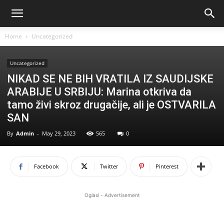
Home
Uncategorized
Uncategorized
NIKAD SE NE BIH VRATILA IZ SAUDIJSKE
ARABIJE U SRBIJU: Marina otkriva da
tamo živi skroz drugačije, ali je OSTVARILA
SAN
By
Admin
-
May 29, 2023
565
0
Facebook
Twitter
Pinterest
Oglasi - Advertisement