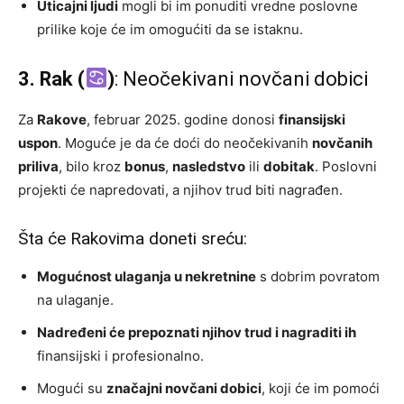
Uticajni ljudi
mogli bi im ponuditi vredne poslovne
prilike koje će im omogućiti da se istaknu.
3. Rak (
)
: Neočekivani novčani dobici
Za
Rakove
, februar 2025. godine donosi
finansijski
uspon
. Moguće je da će doći do neočekivanih
novčanih
priliva
, bilo kroz
bonus
,
nasledstvo
ili
dobitak
. Poslovni
projekti će napredovati, a njihov trud biti nagrađen.
Šta će Rakovima doneti sreću:
Mogućnost ulaganja u nekretnine
s dobrim povratom
na ulaganje.
Nadređeni će prepoznati njihov trud i nagraditi ih
finansijski i profesionalno.
Mogući su
značajni novčani dobici
, koji će im pomoći