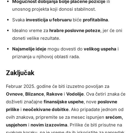
Mogućnost dobijanja bolje plaćene pozicije
ili
unosnog projekta koji donosi stabilnost.
Svaka
investicija u februaru
biće
profitabilna
.
Idealno vreme za
hrabre poslovne poteze
, jer će oni
doneti velike rezultate.
Najsmelije ideje
mogu dovesti do
velikog uspeha
i
priznanja u njihovoj oblasti rada.
Zaključak
Februar 2025. godine će biti izuzetno povoljan za
Ovnove
,
Blizance
,
Rakove
i
Vodolije
. Ova četiri znaka će
doživeti značajne
finansijske uspehe
, nove
poslovne
prilike
i
neočekivane dobitke
. Ako pripadate jednom od
ovih znakova, pripremite se za mesec ispunjen
srećom,
uspjehom
i
novim izazovima
. Prilike će biti prisutne na
svakom koraku, pa je vreme da ih iskoristite za napredak.