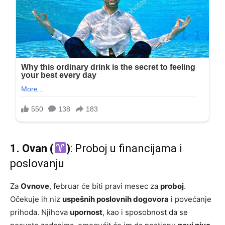
1. Ovan (
)
: Proboj u financijama i
poslovanju
Za
Ovnove
, februar će biti pravi mesec za
proboj
.
Očekuje ih niz
uspešnih poslovnih dogovora
i povećanje
prihoda. Njihova
upornost
, kao i sposobnost da se