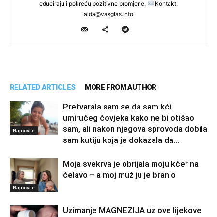
educiraju i pokreću pozitivne promjene.
Kontakt:
aida@vasglas.info
RELATED ARTICLES
MORE FROM AUTHOR
Pretvarala sam se da sam kći
umirućeg čovjeka kako ne bi otišao
sam, ali nakon njegova sprovoda dobila
Najnovije
sam kutiju koja je dokazala da...
Moja svekrva je obrijala moju kćer na
ćelavo – a moj muž ju je branio
Najnovije
Uzimanje MAGNEZIJA uz ove lijekove