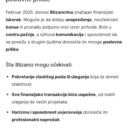
Februar 2025. donosi
Blizancima
značajan finansijski
iskorak
. Moguće je da dobiju
unapređenje
, neočekivani
bonus
ili pronađu potpuno novi izvor prihoda. Biće u
centru pažnje
, a njihova
komunikacija
i sposobnost da
se povežu s drugim ljudima donosiće im mnoge
poslovne
prilike
.
Šta Blizanci mogu očekivati:
Pokretanje vlastitog posla ili ulaganja
koja će doneti
stabilnost.
Sve finansijske transakcije biće uspešne
, od malih
ulaganja do većih projekata.
Harizma i sposobnost uvjeravanja
donosiće im
profesionalni napredak
.