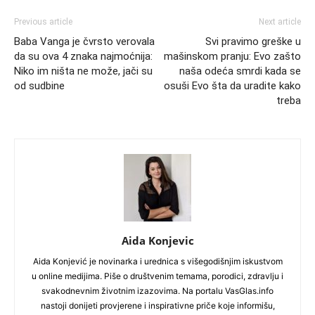
Previous article
Next article
Baba Vanga je čvrsto verovala
Svi pravimo greške u
da su ova 4 znaka najmoćnija:
mašinskom pranju: Evo zašto
Niko im ništa ne može, jači su
naša odeća smrdi kada se
od sudbine
osuši Evo šta da uradite kako
treba
Aida Konjevic
Aida Konjević je novinarka i urednica s višegodišnjim iskustvom
u online medijima. Piše o društvenim temama, porodici, zdravlju i
svakodnevnim životnim izazovima. Na portalu VasGlas.info
nastoji donijeti provjerene i inspirativne priče koje informišu,