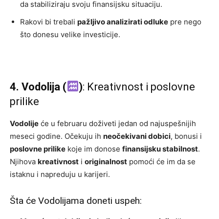
da stabiliziraju svoju finansijsku situaciju.
Rakovi bi trebali
pažljivo analizirati odluke
pre nego
što donesu velike investicije.
4. Vodolija (
)
: Kreativnost i poslovne
prilike
Vodolije
će u februaru doživeti jedan od najuspešnijih
meseci godine. Očekuju ih
neočekivani dobici
, bonusi i
poslovne prilike
koje im donose
finansijsku stabilnost
.
Njihova
kreativnost
i
originalnost
pomoći će im da se
istaknu i napreduju u karijeri.
Šta će Vodolijama doneti uspeh: