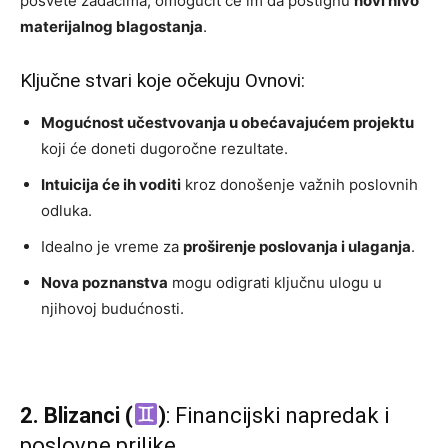
posvete zadacima, omogućit će im da postignu
novi nivo
materijalnog blagostanja
.
Ključne stvari koje očekuju Ovnovi:
Mogućnost učestvovanja u obećavajućem projektu
koji će doneti dugoročne rezultate.
Intuicija će ih voditi
kroz donošenje važnih poslovnih
odluka.
Idealno je vreme za
proširenje poslovanja i ulaganja
.
Nova poznanstva
mogu odigrati ključnu ulogu u
njihovoj budućnosti.
2. Blizanci (
)
: Financijski napredak i
poslovne prilike