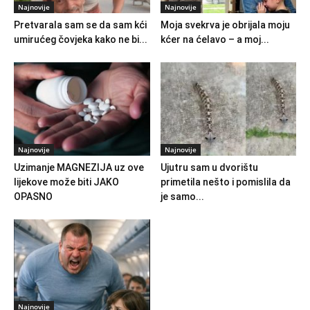
Najnovije
Najnovije
Pretvarala sam se da sam kći
Moja svekrva je obrijala moju
umirućeg čovjeka kako ne bi...
kćer na ćelavo – a moj...
Najnovije
Najnovije
Uzimanje MAGNEZIJA uz ove
Ujutru sam u dvorištu
lijekove može biti JAKO
primetila nešto i pomislila da
OPASNO
je samo...
Najnovije