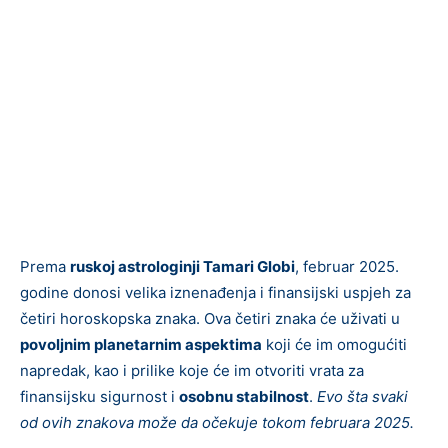
Prema
ruskoj astrologinji Tamari Globi
, februar 2025.
godine donosi velika iznenađenja i finansijski uspjeh za
četiri horoskopska znaka. Ova četiri znaka će uživati u
povoljnim planetarnim aspektima
koji će im omogućiti
napredak, kao i prilike koje će im otvoriti vrata za
finansijsku sigurnost i
osobnu stabilnost
.
Evo šta svaki
od ovih znakova može da očekuje tokom februara 2025.