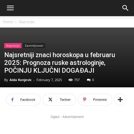
Home
Najnovije
Najnovije
Zanimljivosti
Najsretniji znaci horoskopa u februaru
2025: Prognoza ruske astrologinje,
POČINJU KLJUČNI DOGAĐAJI
By
Aida Konjevic
-
February 7, 2025
757
0
Facebook
Twitter
Pinterest
Oglasi - Advertisement