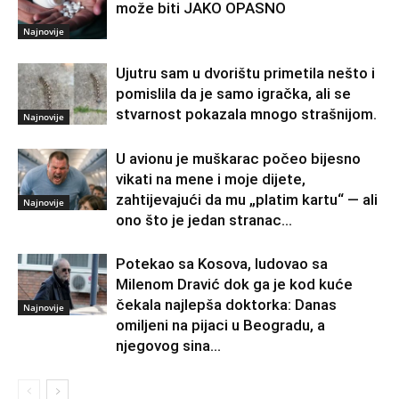
može biti JAKO OPASNO
Najnovije
Ujutru sam u dvorištu primetila nešto i
pomislila da je samo igračka, ali se
stvarnost pokazala mnogo strašnijom.
Najnovije
U avionu je muškarac počeo bijesno
vikati na mene i moje dijete,
zahtijevajući da mu „platim kartu“ — ali
Najnovije
ono što je jedan stranac...
Potekao sa Kosova, ludovao sa
Milenom Dravić dok ga je kod kuće
čekala najlepša doktorka: Danas
Najnovije
omiljeni na pijaci u Beogradu, a
njegovog sina...