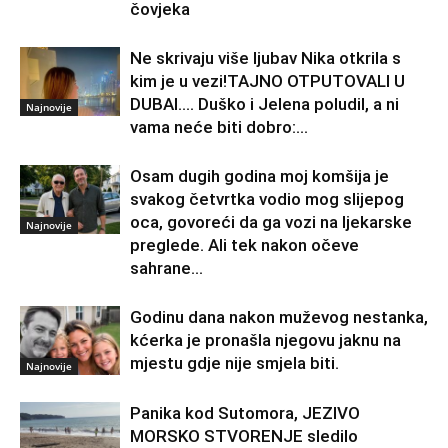
čovjeka
Ne skrivaju više ljubav Nika otkrila s
kim je u vezi!TAJNO OTPUTOVALI U
DUBAI…. Duško i Jelena poludil, a ni
Najnovije
vama neće biti dobro:...
Osam dugih godina moj komšija je
svakog četvrtka vodio mog slijepog
oca, govoreći da ga vozi na ljekarske
Najnovije
preglede. Ali tek nakon očeve
sahrane...
Godinu dana nakon muževog nestanka,
kćerka je pronašla njegovu jaknu na
mjestu gdje nije smjela biti.
Najnovije
Panika kod Sutomora, JEZIVO
MORSKO STVORENJE sledilo