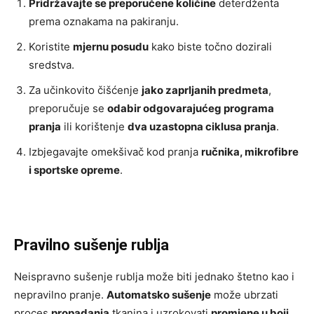
Pridržavajte se preporučene količine
deterdženta
prema oznakama na pakiranju.
Koristite
mjernu posudu
kako biste točno dozirali
sredstva.
Za učinkovito čišćenje
jako zaprljanih predmeta
,
preporučuje se
odabir odgovarajućeg programa
pranja
ili korištenje
dva uzastopna ciklusa pranja
.
Izbjegavajte omekšivač kod pranja
ručnika, mikrofibre
i sportske opreme
.
Pravilno sušenje rublja
Neispravno sušenje rublja može biti jednako štetno kao i
nepravilno pranje.
Automatsko sušenje
može ubrzati
proces
propadanja
tkanina i uzrokovati
promjene u boji