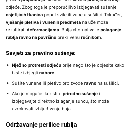
odjeće. Zbog toga je preporučljivo izbjegavati sušenje
osjetljivih tkanina
poput svile ili vune u sušilici. Također,
vješanje pletiva
i
vunenih predmeta
na uže može
rezultirati
deformacijama
. Bolja alternativa je
polaganje
rublja ravno na površinu
prekrivenu
ručnikom
.
Savjeti za pravilno sušenje
:
Nježno protresti odjeću
prije nego što je objesite kako
biste izbjegli
nabore
.
Sušite vunene ili pletivo proizvode
ravno
na sušilici.
Ako je moguće, koristite
prirodno sušenje
i
izbjegavajte direktno izlaganje suncu, što može
uzrokovati izbljeđivanje boja.
Održavanje perilice rublja