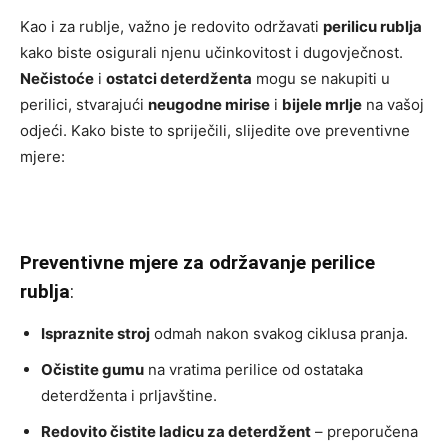
Kao i za rublje, važno je redovito održavati
perilicu rublja
kako biste osigurali njenu učinkovitost i dugovječnost.
Nečistoće
i
ostatci deterdženta
mogu se nakupiti u
perilici, stvarajući
neugodne mirise
i
bijele mrlje
na vašoj
odjeći. Kako biste to spriječili, slijedite ove preventivne
mjere:
Preventivne mjere za održavanje perilice
rublja
:
Ispraznite stroj
odmah nakon svakog ciklusa pranja.
Očistite gumu
na vratima perilice od ostataka
deterdženta i prljavštine.
Redovito čistite ladicu za deterdžent
– preporučena