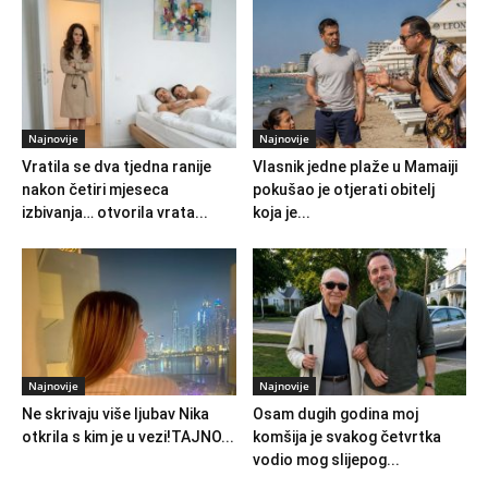
Najnovije
Najnovije
Vratila se dva tjedna ranije
Vlasnik jedne plaže u Mamaiji
nakon četiri mjeseca
pokušao je otjerati obitelj
izbivanja… otvorila vrata...
koja je...
Najnovije
Najnovije
Ne skrivaju više ljubav Nika
Osam dugih godina moj
otkrila s kim je u vezi!TAJNO...
komšija je svakog četvrtka
vodio mog slijepog...