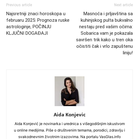
Previous article
Next article
Najsretniji znaci horoskopa u
Masnoća i prljavština sa
februaru 2025: Prognoza ruske
kuhinjskog pulta bukvalno
astrologinje, POČINJU
nestaju pred vašim očima:
KLJUČNI DOGAĐAJI
Sobarica vam je pokazala
savršen trik kako u tren oka
očistiti čak i vrlo zapuštenu
liniju!
Aida Konjevic
Aida Konjević je novinarka i urednica s višegodišnjim iskustvom
u online medijima. Piše o društvenim temama, porodici, zdravlju i
svakodnevnim životnim izazovima. Na portalu VasGlas.info