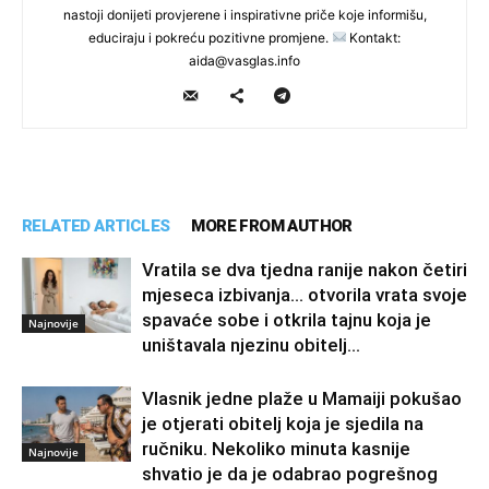
nastoji donijeti provjerene i inspirativne priče koje informišu,
educiraju i pokreću pozitivne promjene.
Kontakt:
aida@vasglas.info
RELATED ARTICLES
MORE FROM AUTHOR
Vratila se dva tjedna ranije nakon četiri
mjeseca izbivanja… otvorila vrata svoje
spavaće sobe i otkrila tajnu koja je
Najnovije
uništavala njezinu obitelj…
Vlasnik jedne plaže u Mamaiji pokušao
je otjerati obitelj koja je sjedila na
ručniku. Nekoliko minuta kasnije
Najnovije
shvatio je da je odabrao pogrešnog