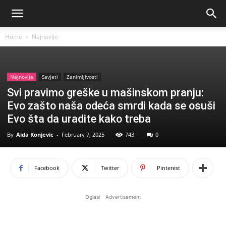
Home
Najnovije
Najnovije
Savjeti
Zanimljivosti
Svi pravimo greške u mašinskom pranju:
Evo zašto naša odeća smrdi kada se osuši
Evo šta da uradite kako treba
By
Aida Konjevic
-
February 7, 2025
743
0
Facebook
Twitter
Pinterest
Oglasi - Advertisement