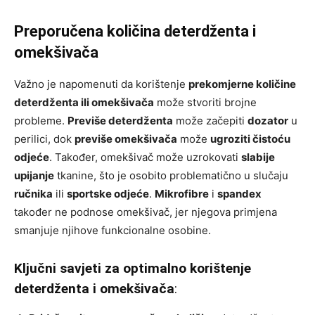
Preporučena količina deterdženta i
omekšivača
Važno je napomenuti da korištenje
prekomjerne količine
deterdženta ili omekšivača
može stvoriti brojne
probleme.
Previše deterdženta
može začepiti
dozator
u
perilici, dok
previše omekšivača
može
ugroziti čistoću
odjeće
. Također, omekšivač može uzrokovati
slabije
upijanje
tkanine, što je osobito problematično u slučaju
ručnika
ili
sportske odjeće
.
Mikrofibre
i
spandex
također ne podnose omekšivač, jer njegova primjena
smanjuje njihove funkcionalne osobine.
Ključni savjeti za optimalno korištenje
deterdženta i omekšivača
: