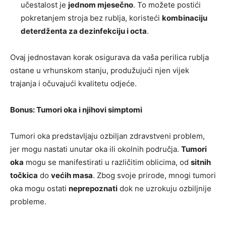
učestalost je
jednom mjesečno
. To možete postići
pokretanjem stroja bez rublja, koristeći
kombinaciju
deterdženta za dezinfekciju i octa
.
Ovaj jednostavan korak osigurava da vaša perilica rublja
ostane u vrhunskom stanju, produžujući njen vijek
trajanja i očuvajući kvalitetu odjeće.
Bonus: Tumori oka i njihovi simptomi
Tumori oka predstavljaju ozbiljan zdravstveni problem,
jer mogu nastati unutar oka ili okolnih područja.
Tumori
oka
mogu se manifestirati u različitim oblicima, od
sitnih
točkica
do
većih masa
. Zbog svoje prirode, mnogi tumori
oka mogu ostati
neprepoznati
dok ne uzrokuju ozbiljnije
probleme.