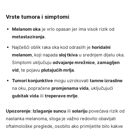
Vrste tumora i simptomi
:
Melanom oka
je vrlo opasan jer ima visok rizik od
metastaziranja
.
Najčešći oblik raka oka kod odraslih je
horidalni
melanom
, koji napada
sloj tkiva
u srednjem dijelu oka.
Simptomi uključuju
odvajanje mrežnice
,
zamagljen
vid
, te pojavu
plutajućih mrlja
.
Tumori konjunktive
mogu uzrokovati
tamne izrasline
na oku, popraćene
promjenama vida
, uključujući
gubitak vida
ili
treperave mrlje
.
Upozorenje
:
Izlaganje suncu
ili
solariju
povećava rizik od
nastanka melanoma, stoga je važno redovito obavljati
oftalmološke preglede, osobito ako primijetite bilo kakve