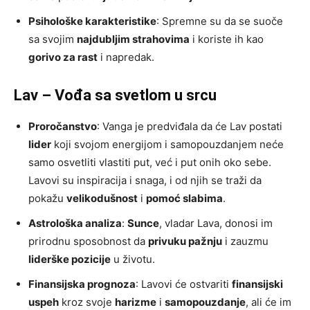
Psihološke karakteristike
: Spremne su da se suoče
sa svojim
najdubljim strahovima
i koriste ih kao
gorivo za rast
i napredak.
Lav – Vođa sa svetlom u srcu
Proročanstvo
: Vanga je predviđala da će Lav postati
lider
koji svojom energijom i samopouzdanjem neće
samo osvetliti vlastiti put, već i put onih oko sebe.
Lavovi su inspiracija i snaga, i od njih se traži da
pokažu
velikodušnost
i
pomoć slabima
.
Astrološka analiza
:
Sunce
, vladar Lava, donosi im
prirodnu sposobnost da
privuku pažnju
i zauzmu
liderške pozicije
u životu.
Finansijska prognoza
: Lavovi će ostvariti
finansijski
uspeh
kroz svoje
harizme
i
samopouzdanje
, ali će im