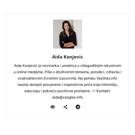
Aida Konjevic
Aida Konjević je novinarka i urednica s višegodišnjim iskustvom
u online medijima. Piše o društvenim temama, porodici, zdravlju i
svakodnevnim životnim izazovima. Na portalu VasGlas.info
nastoji donijeti provjerene i inspirativne priče koje informišu,
educiraju i pokreću pozitivne promjene.
Kontakt:
aida@vasglas.info