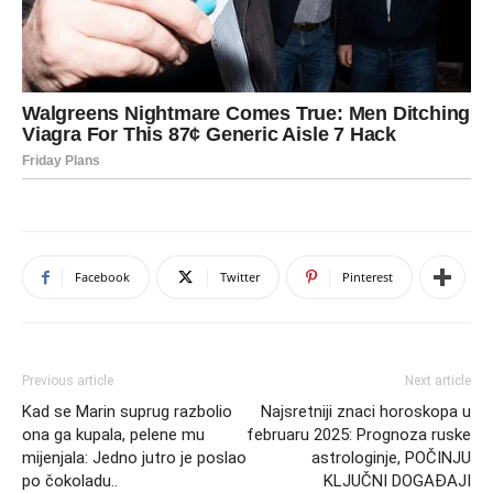
Facebook
Twitter
Pinterest
Previous article
Next article
Kad se Marin suprug razbolio
Najsretniji znaci horoskopa u
ona ga kupala, pelene mu
februaru 2025: Prognoza ruske
mijenjala: Jedno jutro je poslao
astrologinje, POČINJU
po čokoladu..
KLJUČNI DOGAĐAJI