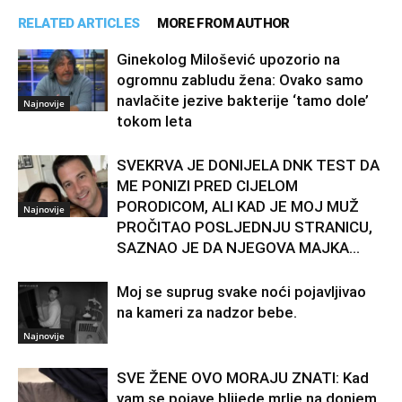
RELATED ARTICLES
MORE FROM AUTHOR
Ginekolog Milošević upozorio na
ogromnu zabludu žena: Ovako samo
navlačite jezive bakterije ‘tamo dole’
Najnovije
tokom leta
SVEKRVA JE DONIJELA DNK TEST DA
ME PONIZI PRED CIJELOM
PORODICOM, ALI KAD JE MOJ MUŽ
Najnovije
PROČITAO POSLJEDNJU STRANICU,
SAZNAO JE DA NJEGOVA MAJKA...
Moj se suprug svake noći pojavljivao
na kameri za nadzor bebe.
Najnovije
SVE ŽENE OVO MORAJU ZNATI: Kad
vam se pojave blijede mrlje na donjem