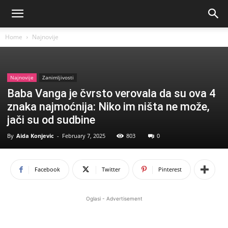
Home
Najnovije
Najnovije
Zanimljivosti
Baba Vanga je čvrsto verovala da su ova 4
znaka najmoćnija: Niko im ništa ne može,
jači su od sudbine
By
Aida Konjevic
-
February 7, 2025
803
0
Facebook
Twitter
Pinterest
Oglasi - Advertisement