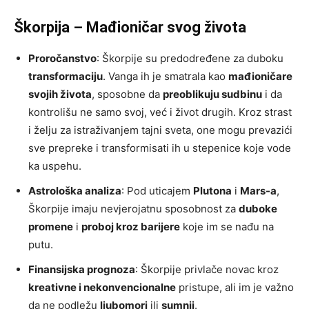
Škorpija – Mađioničar svog života
Proročanstvo
: Škorpije su predodređene za duboku
transformaciju
. Vanga ih je smatrala kao
mađioničare
svojih života
, sposobne da
preoblikuju sudbinu
i da
kontrolišu ne samo svoj, već i život drugih. Kroz strast
i želju za istraživanjem tajni sveta, one mogu prevazići
sve prepreke i transformisati ih u stepenice koje vode
ka uspehu.
Astrološka analiza
: Pod uticajem
Plutona
i
Mars-a
,
Škorpije imaju nevjerojatnu sposobnost za
duboke
promene
i
proboj kroz barijere
koje im se nađu na
putu.
Finansijska prognoza
: Škorpije privlače novac kroz
kreativne i nekonvencionalne
pristupe, ali im je važno
da ne podležu
ljubomori
ili
sumnji
.