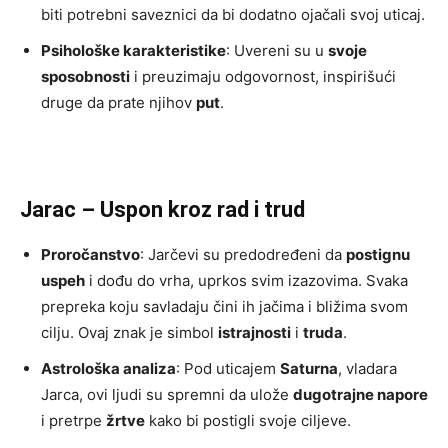
biti potrebni saveznici da bi dodatno ojačali svoj uticaj.
Psihološke karakteristike
: Uvereni su u
svoje
sposobnosti
i preuzimaju odgovornost, inspirišući
druge da prate njihov
put
.
Jarac – Uspon kroz rad i trud
Proročanstvo
: Jarčevi su predodređeni da
postignu
uspeh
i dođu do vrha, uprkos svim izazovima. Svaka
prepreka koju savladaju čini ih jačima i bližima svom
cilju. Ovaj znak je simbol
istrajnosti
i
truda
.
Astrološka analiza
: Pod uticajem
Saturna
, vladara
Jarca, ovi ljudi su spremni da ulože
dugotrajne napore
i pretrpe
žrtve
kako bi postigli svoje ciljeve.