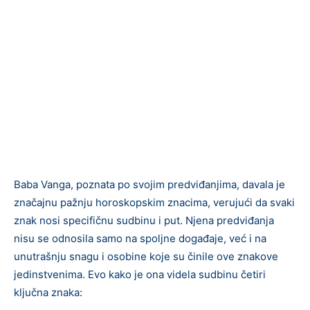
Baba Vanga, poznata po svojim predviđanjima, davala je
značajnu pažnju horoskopskim znacima, verujući da svaki
znak nosi specifičnu sudbinu i put. Njena predviđanja
nisu se odnosila samo na spoljne događaje, već i na
unutrašnju snagu i osobine koje su činile ove znakove
jedinstvenima. Evo kako je ona videla sudbinu četiri
ključna znaka: