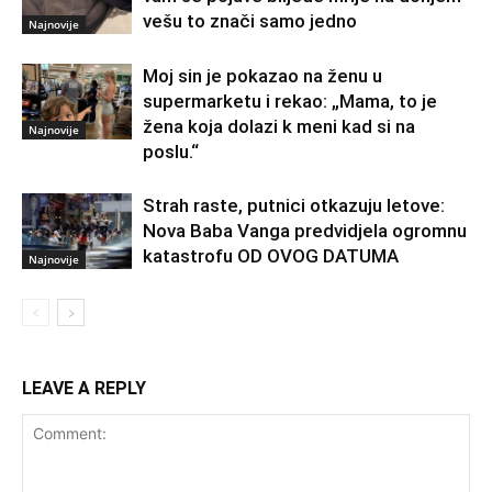
vešu to znači samo jedno
Najnovije
Moj sin je pokazao na ženu u
supermarketu i rekao: „Mama, to je
žena koja dolazi k meni kad si na
Najnovije
poslu.“
Strah raste, putnici otkazuju letove:
Nova Baba Vanga predvidjela ogromnu
katastrofu OD OVOG DATUMA
Najnovije
LEAVE A REPLY