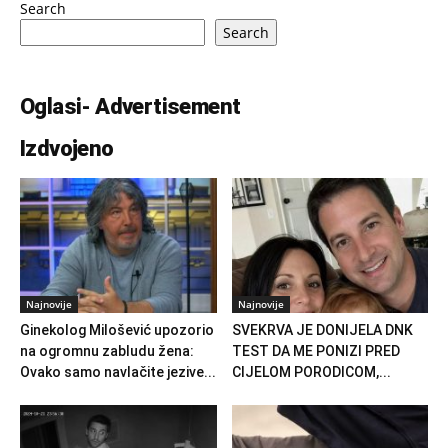
Search
Search
Oglasi- Advertisement
Izdvojeno
Najnovije
Najnovije
Ginekolog Milošević upozorio
SVEKRVA JE DONIJELA DNK
na ogromnu zabludu žena:
TEST DA ME PONIZI PRED
Ovako samo navlačite jezive...
CIJELOM PORODICOM,...