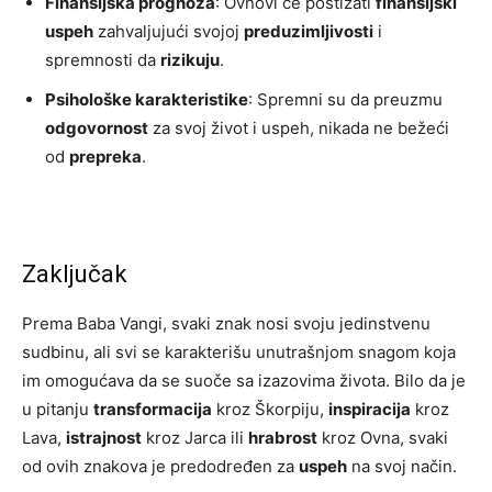
Finansijska prognoza
: Ovnovi će postizati
finansijski
uspeh
zahvaljujući svojoj
preduzimljivosti
i
spremnosti da
rizikuju
.
Psihološke karakteristike
: Spremni su da preuzmu
odgovornost
za svoj život i uspeh, nikada ne bežeći
od
prepreka
.
Zaključak
Prema Baba Vangi, svaki znak nosi svoju jedinstvenu
sudbinu, ali svi se karakterišu unutrašnjom snagom koja
im omogućava da se suoče sa izazovima života. Bilo da je
u pitanju
transformacija
kroz Škorpiju,
inspiracija
kroz
Lava,
istrajnost
kroz Jarca ili
hrabrost
kroz Ovna, svaki
od ovih znakova je predodređen za
uspeh
na svoj način.