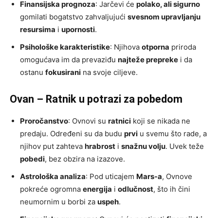
Finansijska prognoza
: Jarčevi će
polako, ali sigurno
gomilati bogatstvo zahvaljujući
svesnom upravljanju
resursima
i
upornosti
.
Psihološke karakteristike
: Njihova
otporna
priroda
omogućava im da prevaziđu
najteže prepreke
i da
ostanu
fokusirani
na svoje ciljeve.
Ovan – Ratnik u potrazi za pobedom
Proročanstvo
: Ovnovi su
ratnici
koji se nikada ne
predaju. Određeni su da budu
prvi
u svemu što rade, a
njihov put zahteva
hrabrost
i
snažnu volju
. Uvek teže
pobedi
, bez obzira na izazove.
Astrološka analiza
: Pod uticajem
Mars-a
, Ovnove
pokreće ogromna
energija
i
odlučnost
, što ih čini
neumornim u borbi za
uspeh
.