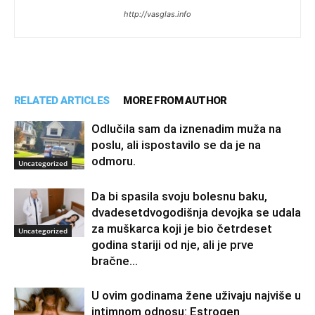
http://vasglas.info
RELATED ARTICLES
MORE FROM AUTHOR
Odlučila sam da iznenadim muža na
poslu, ali ispostavilo se da je na
odmoru.
Uncategorized
Da bi spasila svoju bolesnu baku,
dvadesetdvogodišnja devojka se udala
za muškarca koji je bio četrdeset
Uncategorized
godina stariji od nje, ali je prve
bračne...
U ovim godinama žene uživaju najviše u
intimnom odnosu: Estrogen