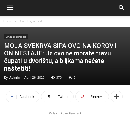
Home
Uncategorized
Uncategorized
MOJA SVEKRVA SIPA OVO NA KOROV I
ON NESTAJE: Uz ovo ne morate travu
čupati u dvorištu, a biljkama nećete
naštetiti!
By
Admin
-
April 28, 2023
373
0
Facebook
Twitter
Pinterest
Oglasi - Advertisement