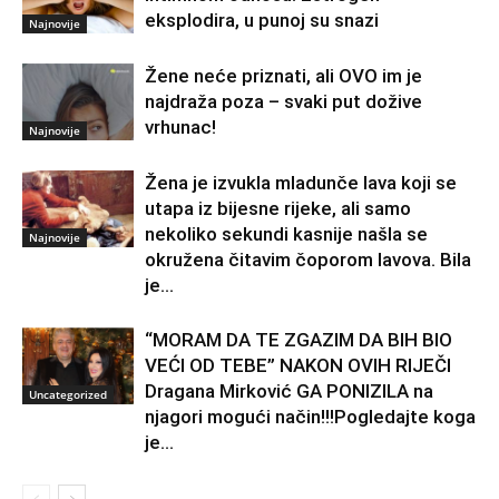
eksplodira, u punoj su snazi
Najnovije
Žene neće priznati, ali OVO im je
najdraža poza – svaki put dožive
vrhunac!
Najnovije
Žena je izvukla mladunče lava koji se
utapa iz bijesne rijeke, ali samo
nekoliko sekundi kasnije našla se
Najnovije
okružena čitavim čoporom lavova. Bila
je...
“MORAM DA TE ZGAZIM DA BIH BIO
VEĆI OD TEBE” NAKON OVIH RIJEČI
Dragana Mirković GA PONIZILA na
Uncategorized
njagori mogući način!!!Pogledajte koga
je...