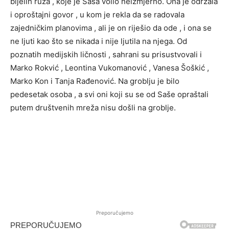
bijelih ruža , koje je Saša volio neizmjerno. Ona je održala
i oproštajni govor , u kom je rekla da se radovala
zajedničkim planovima , ali je on riješio da ode , i ona se
ne ljuti kao što se nikada i nije ljutila na njega. Od
poznatih medijskih ličnosti , sahrani su prisustvovali i
Marko Rokvić , Leontina Vukomanović , Vanesa Šoškić ,
Marko Kon i Tanja Rađenović. Na groblju je bilo
pedesetak osoba , a svi oni koji su se od Saše opraštali
putem društvenih mreža nisu došli na groblje.
Preporučujemo