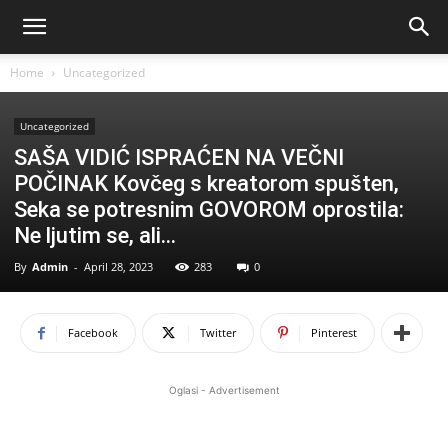
Home
Uncategorized
Uncategorized
SAŠA VIDIĆ ISPRAĆEN NA VEČNI
POČINAK Kovčeg s kreatorom spušten,
Seka se potresnim GOVOROM oprostila:
Ne ljutim se, ali…
By
Admin
-
April 28, 2023
283
0
Facebook
Twitter
Pinterest
Oglasi - Advertisement