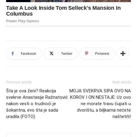
Facebook
Twitter
Pinterest
Previous article
Next article
Šta je ova ženi? Reakcija
MOJA SVEKRVA SIPA OVO NA
svekrve Anastasije Ražnatović
KOROV I ON NESTAJE: Uz ovo
nakon vesti o trudnoći je
ne morate travu čupati u
šokantna, evo šta je sada
dvorištu, a biljkama nećete
uradila (FOTO)
naštetiti!