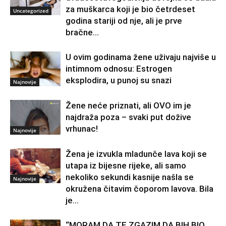
za muškarca koji je bio četrdeset
Uncategorized
godina stariji od nje, ali je prve
bračne...
U ovim godinama žene uživaju najviše u
intimnom odnosu: Estrogen
eksplodira, u punoj su snazi
Najnovije
Žene neće priznati, ali OVO im je
najdraža poza – svaki put dožive
vrhunac!
Najnovije
Žena je izvukla mladunče lava koji se
utapa iz bijesne rijeke, ali samo
nekoliko sekundi kasnije našla se
Najnovije
okružena čitavim čoporom lavova. Bila
je...
“MORAM DA TE ZGAZIM DA BIH BIO