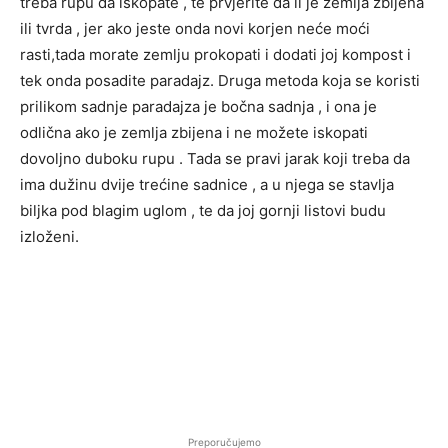
treba rupu da iskopate , te prvjerite da li je zemlja zbijena
ili tvrda , jer ako jeste onda novi korjen neće moći
rasti,tada morate zemlju prokopati i dodati joj kompost i
tek onda posadite paradajz. Druga metoda koja se koristi
prilikom sadnje paradajza je bočna sadnja , i ona je
odlična ako je zemlja zbijena i ne možete iskopati
dovoljno duboku rupu . Tada se pravi jarak koji treba da
ima dužinu dvije trećine sadnice , a u njega se stavlja
biljka pod blagim uglom , te da joj gornji listovi budu
izloženi.
Preporučujemo