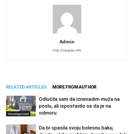
Admin
http://vasglas.info
RELATED ARTICLES
MORE FROM AUTHOR
Odlučila sam da iznenadim muža na
poslu, ali ispostavilo se da je na
odmoru.
Uncategorized
Da bi spasila svoju bolesnu baku,