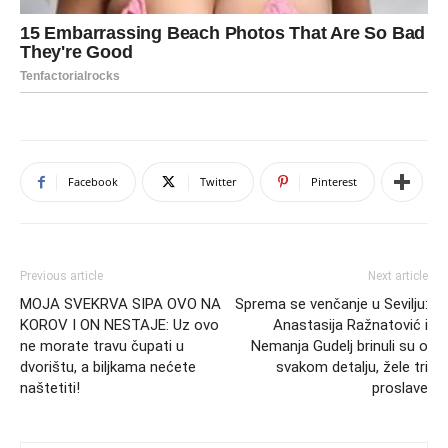
Facebook
Twitter
Pinterest
Previous article
Next article
MOJA SVEKRVA SIPA OVO NA
Sprema se venčanje u Sevilju:
KOROV I ON NESTAJE: Uz ovo
Anastasija Ražnatović i
ne morate travu čupati u
Nemanja Gudelj brinuli su o
dvorištu, a biljkama nećete
svakom detalju, žele tri
naštetiti!
proslave