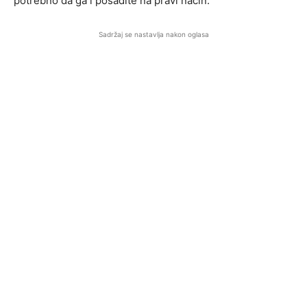
potrebno da ga i posadite na pravi način.
Sadržaj se nastavlja nakon oglasa