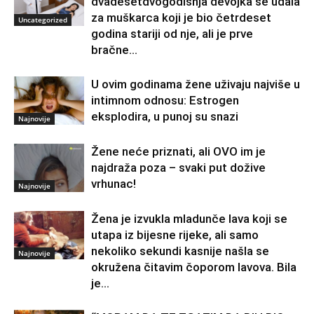
dvadesetdvogodišnja devojka se udala
za muškarca koji je bio četrdeset
Uncategorized
godina stariji od nje, ali je prve
bračne...
U ovim godinama žene uživaju najviše u
intimnom odnosu: Estrogen
eksplodira, u punoj su snazi
Najnovije
Žene neće priznati, ali OVO im je
najdraža poza – svaki put dožive
vrhunac!
Najnovije
Žena je izvukla mladunče lava koji se
utapa iz bijesne rijeke, ali samo
nekoliko sekundi kasnije našla se
Najnovije
okružena čitavim čoporom lavova. Bila
je...