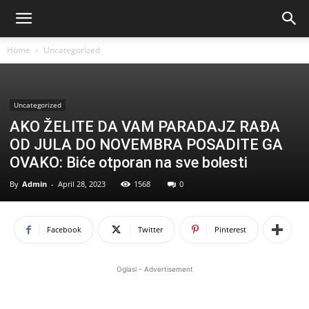
Home
Uncategorized
Uncategorized
AKO ŽELITE DA VAM PARADAJZ RAĐA
OD JULA DO NOVEMBRA POSADITE GA
OVAKO: Biće otporan na sve bolesti
By
Admin
-
April 28, 2023
1568
0
Facebook
Twitter
Pinterest
Oglasi - Advertisement