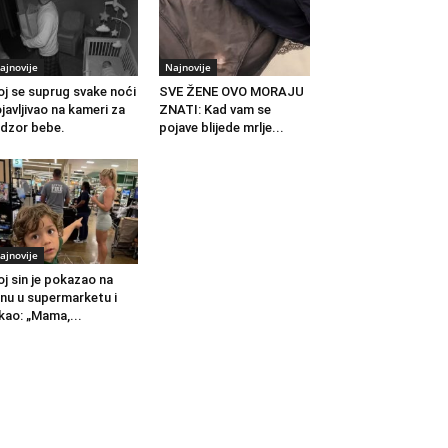
ajnovije
Najnovije
j se suprug svake noći
SVE ŽENE OVO MORAJU
javljivao na kameri za
ZNATI: Kad vam se
dzor bebe.
pojave blijede mrlje...
ajnovije
j sin je pokazao na
nu u supermarketu i
kao: „Mama,...