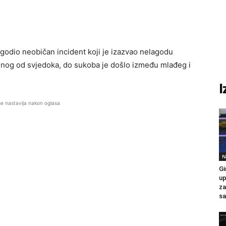
odio neobičan incident koji je izazvao nelagodu
dnog od svjedoka, do sukoba je došlo između mlađeg i
I
se nastavlja nakon oglasa
N
Gi
up
za
sa