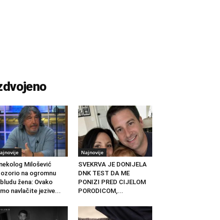
zdvojeno
ajnovije
Najnovije
nekolog Milošević
SVEKRVA JE DONIJELA
ozorio na ogromnu
DNK TEST DA ME
bludu žena: Ovako
PONIZI PRED CIJELOM
mo navlačite jezive...
PORODICOM,...