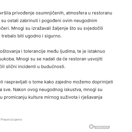
 izvršila privođenje osumnjičenih, atmosfera u restoranu
i su ostali zabrinuti i pogođeni ovim neugodnim
eri. Mnogi su izražavali žaljenje što su svjedočili
trebalo biti ugodno i sigurno.
oštovanja i tolerancije među ljudima, te je istaknuo
ukoba. Mnogi su se nadali da će restoran usvojiti
li slični incidenti u budućnosti.
čeli raspravljati o tome kako zajedno možemo doprinijeti
 za sve. Nakon ovog neugodnog iskustva, mnogi su
 u promicanju kulture mirnog suživota i rješavanja
Preporučujemo