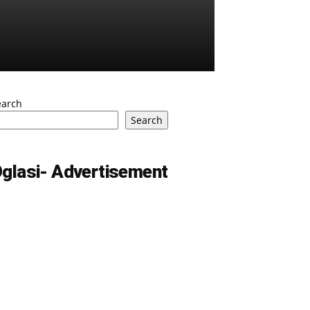
earch
Search
glasi- Advertisement