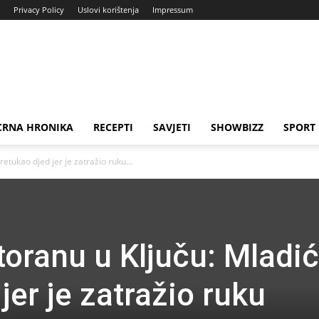
Privacy Policy
Uslovi korištenja
Impressum
CRNA HRONIKA
RECEPTI
SAVJETI
SHOWBIZZ
SPORT
etukao djed jer je zatražio ruku...
toranu u Ključu: Mladi
jer je zatražio ruku