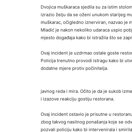
Dvojica muškaraca sjedila su za istim stolom
izrazio želju da se oženi unukom starijeg muš
muškarac, očigledno iznerviran, nazvao je m
Mladić je nakon nekoliko udaraca uspio pobjeć
mjesto događaja kako bi istražila što se zap
Ovaj incident je uzdrmao ostale goste rest
Policija trenutno provodi istragu kako bi ut
dodatne mjere protiv počinitelja.
javnog reda i mira. Očito je da je sukob izme
i izazove reakciju gostiju restorana.
Ovaj incident ostavio je prisutne u restoranu 
zbog takvog nasilnog ponašanja koje se odv
pozvali policiju kako bi intervenirala i smirila