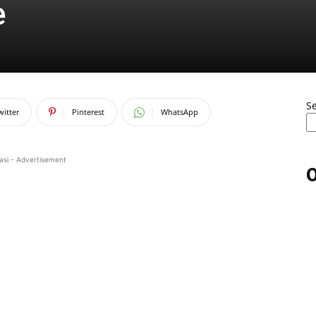
e
S
witter
Pinterest
WhatsApp
asi - Advertisement
O