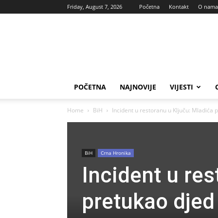
Friday, August 7, 2026
Početna
Kontakt
O nama
Vas
glas
POČETNA
NAJNOVIJE
VIJESTI
Home
BiH
Incident u restoranu u Ključu: Mladića pr
BiH
Crna Hronika
Incident u res
pretukao djed 