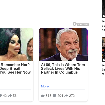
N
Mo
po
na
N
Mo
že
re