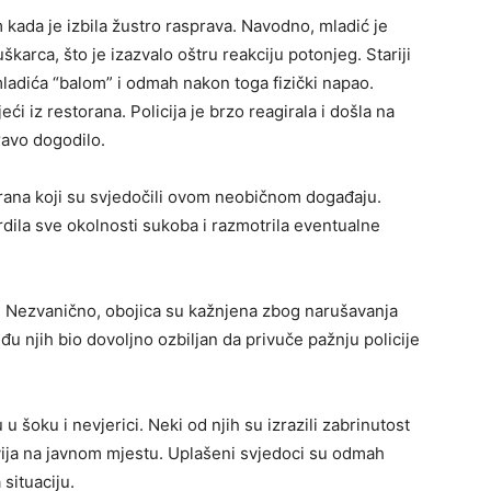
 kada je izbila žustro rasprava. Navodno, mladić je
karca, što je izazvalo oštru reakciju potonjeg. Stariji
ladića “balom” i odmah nakon toga fizički napao.
i iz restorana. Policija je brzo reagirala i došla na
ravo dogodilo.
orana koji su svjedočili ovom neobičnom događaju.
vrdila sve okolnosti sukoba i razmotrila eventualne
Nezvanično, obojica su kažnjena zbog narušavanja
đu njih bio dovoljno ozbiljan da privuče pažnju policije
u šoku i nevjerici. Neki od njih su izrazili zabrinutost
ija na javnom mjestu. Uplašeni svjedoci su odmah
 situaciju.