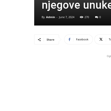
njegove unuk
By
Admin
-
June 7, 2024
270
0
Facebook
T
Share
Ogl