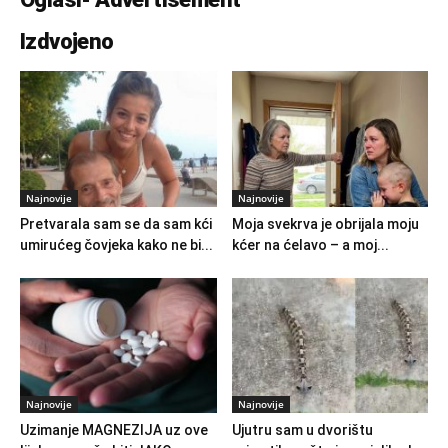
Izdvojeno
Najnovije
Najnovije
Pretvarala sam se da sam kći
Moja svekrva je obrijala moju
umirućeg čovjeka kako ne bi...
kćer na ćelavo – a moj...
Najnovije
Najnovije
Uzimanje MAGNEZIJA uz ove
Ujutru sam u dvorištu