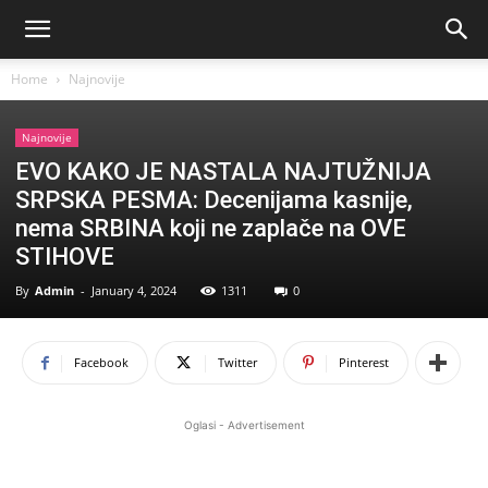
Home
Najnovije
Najnovije
EVO KAKO JE NASTALA NAJTUŽNIJA
SRPSKA PESMA: Decenijama kasnije,
nema SRBINA koji ne zaplače na OVE
STIHOVE
By
Admin
-
January 4, 2024
1311
0
Facebook
Twitter
Pinterest
Oglasi - Advertisement