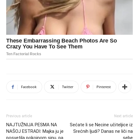
Facebook
Twitter
Pinterest
Previous article
Next article
NAJTUŽNIJA PESMA NA
Sećate li se Necine učiteljice iz
NAŠOJ ESTRADI: Majka ju je
Srećnih ljudi? Danas ne liči na
posvetila pokojnom sinu, pa
sebe