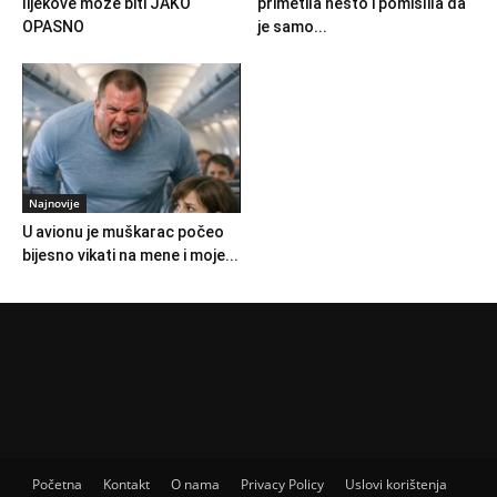
lijekove može biti JAKO
primetila nešto i pomislila da
OPASNO
je samo...
Najnovije
U avionu je muškarac počeo
bijesno vikati na mene i moje...
Početna
Kontakt
O nama
Privacy Policy
Uslovi korištenja