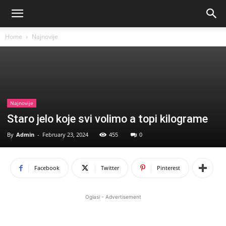
Home
Najnovije
Najnovije
Staro jelo koje svi volimo a topi kilograme
By
Admin
-
February 23, 2024
455
0
Facebook
Twitter
Pinterest
Oglasi - Advertisement