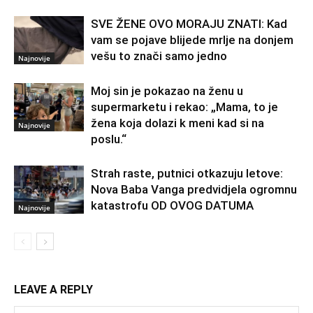
SVE ŽENE OVO MORAJU ZNATI: Kad
vam se pojave blijede mrlje na donjem
vešu to znači samo jedno
Najnovije
Moj sin je pokazao na ženu u
supermarketu i rekao: „Mama, to je
žena koja dolazi k meni kad si na
Najnovije
poslu.“
Strah raste, putnici otkazuju letove:
Nova Baba Vanga predvidjela ogromnu
katastrofu OD OVOG DATUMA
Najnovije
LEAVE A REPLY