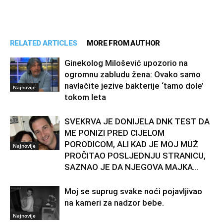
RELATED ARTICLES
MORE FROM AUTHOR
Ginekolog Milošević upozorio na
ogromnu zabludu žena: Ovako samo
navlačite jezive bakterije ‘tamo dole’
Najnovije
tokom leta
SVEKRVA JE DONIJELA DNK TEST DA
ME PONIZI PRED CIJELOM
PORODICOM, ALI KAD JE MOJ MUŽ
Najnovije
PROČITAO POSLJEDNJU STRANICU,
SAZNAO JE DA NJEGOVA MAJKA...
Moj se suprug svake noći pojavljivao
na kameri za nadzor bebe.
Najnovije