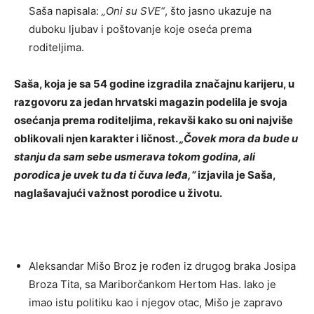
Saša napisala:
„Oni su SVE“
, što jasno ukazuje na
duboku ljubav i poštovanje koje oseća prema
roditeljima.
Saša, koja je sa 54 godine izgradila značajnu karijeru, u
razgovoru za jedan hrvatski magazin podelila je svoja
osećanja prema roditeljima, rekavši kako su oni najviše
oblikovali njen karakter i ličnost.
„Čovek mora da bude u
stanju da sam sebe usmerava tokom godina, ali
porodica je uvek tu da ti čuva leđa,“
izjavila je Saša,
naglašavajući važnost porodice u životu.
Aleksandar Mišo Broz je rođen iz drugog braka Josipa
Broza Tita, sa Mariborčankom Hertom Has. Iako je
imao istu politiku kao i njegov otac, Mišo je zapravo