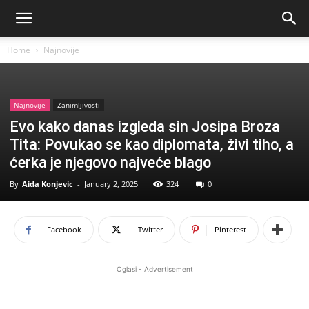
Home
Najnovije
Najnovije
Zanimljivosti
Evo kako danas izgleda sin Josipa Broza
Tita: Povukao se kao diplomata, živi tiho, a
ćerka je njegovo najveće blago
By
Aida Konjevic
-
January 2, 2025
324
0
Facebook
Twitter
Pinterest
Oglasi - Advertisement