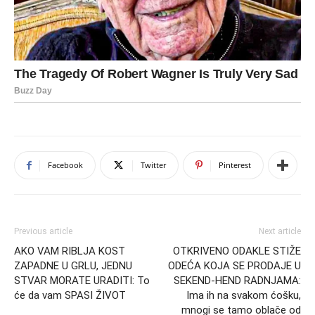
Facebook
Twitter
Pinterest
Previous article
Next article
AKO VAM RIBLJA KOST
OTKRIVENO ODAKLE STIŽE
ZAPADNE U GRLU, JEDNU
ODEĆA KOJA SE PRODAJE U
STVAR MORATE URADITI: To
SEKEND-HEND RADNJAMA:
će da vam SPASI ŽIVOT
Ima ih na svakom ćošku,
mnogi se tamo oblače od