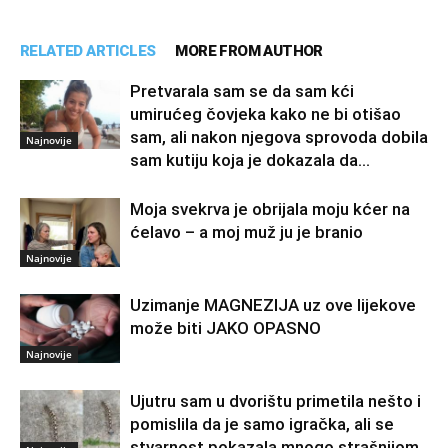
RELATED ARTICLES
MORE FROM AUTHOR
Pretvarala sam se da sam kći
umirućeg čovjeka kako ne bi otišao
sam, ali nakon njegova sprovoda dobila
Najnovije
sam kutiju koja je dokazala da...
Moja svekrva je obrijala moju kćer na
ćelavo – a moj muž ju je branio
Najnovije
Uzimanje MAGNEZIJA uz ove lijekove
može biti JAKO OPASNO
Najnovije
Ujutru sam u dvorištu primetila nešto i
pomislila da je samo igračka, ali se
stvarnost pokazala mnogo strašnijom.