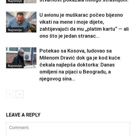
Najnovije
U avionu je muškarac počeo bijesno
vikati na mene i moje dijete,
zahtijevajući da mu „platim kartu“ — ali
Najnovije
ono što je jedan stranac...
Potekao sa Kosova, ludovao sa
Milenom Dravić dok ga je kod kuće
čekala najlepša doktorka: Danas
Najnovije
omiljeni na pijaci u Beogradu, a
njegovog sina...
LEAVE A REPLY