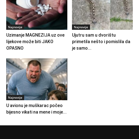
Najnovije
Najnovije
Uzimanje MAGNEZIJA uz ove
Ujutru sam u dvorištu
lijekove može biti JAKO
primetila nešto i pomislila da
OPASNO
je samo...
Najnovije
U avionu je muškarac počeo
bijesno vikati na mene i moje...