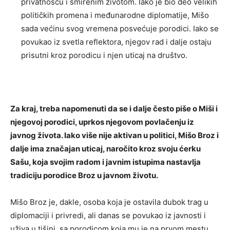
privatnošću i smirenim životom. Iako je bio deo velikih
političkih promena i međunarodne diplomatije, Mišo
sada većinu svog vremena posvećuje porodici. Iako se
povukao iz svetla reflektora, njegov rad i dalje ostaju
prisutni kroz porodicu i njen uticaj na društvo.
Za kraj, treba napomenuti da se i dalje često piše o Miši i
njegovoj porodici, uprkos njegovom povlačenju iz
javnog života. Iako više nije aktivan u politici, Mišo Broz i
dalje ima značajan uticaj, naročito kroz svoju ćerku
Sašu, koja svojim radom i javnim istupima nastavlja
tradiciju porodice Broz u javnom životu.
Mišo Broz je, dakle, osoba koja je ostavila dubok trag u
diplomaciji i privredi, ali danas se povukao iz javnosti i
uživa u tišini, sa porodicom koja mu je na prvom mestu.