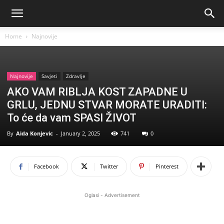
Home
Najnovije
Najnovije
Savjeti
Zdravlje
AKO VAM RIBLJA KOST ZAPADNE U
GRLU, JEDNU STVAR MORATE URADITI:
To će da vam SPASI ŽIVOT
By
Aida Konjevic
-
January 2, 2025
741
0
Facebook
Twitter
Pinterest
Oglasi - Advertisement