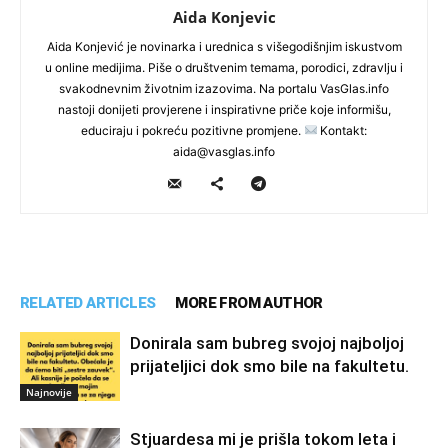
Aida Konjevic
Aida Konjević je novinarka i urednica s višegodišnjim iskustvom
u online medijima. Piše o društvenim temama, porodici, zdravlju i
svakodnevnim životnim izazovima. Na portalu VasGlas.info
nastoji donijeti provjerene i inspirativne priče koje informišu,
educiraju i pokreću pozitivne promjene.
Kontakt:
aida@vasglas.info
RELATED ARTICLES
MORE FROM AUTHOR
Donirala sam bubreg svojoj najboljoj
prijateljici dok smo bile na fakultetu.
Najnovije
Stjuardesa mi je prišla tokom leta i