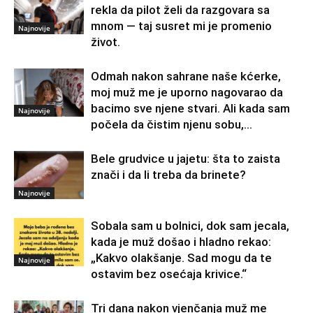
rekla da pilot želi da razgovara sa
mnom — taj susret mi je promenio
Najnovije
život.
Odmah nakon sahrane naše kćerke,
moj muž me je uporno nagovarao da
bacimo sve njene stvari. Ali kada sam
Najnovije
počela da čistim njenu sobu,...
Bele grudvice u jajetu: šta to zaista
znači i da li treba da brinete?
Najnovije
Sobala sam u bolnici, dok sam jecala,
kada je muž došao i hladno rekao:
„Kakvo olakšanje. Sad mogu da te
Najnovije
ostavim bez osećaja krivice.“
Tri dana nakon vjenčanja muž me