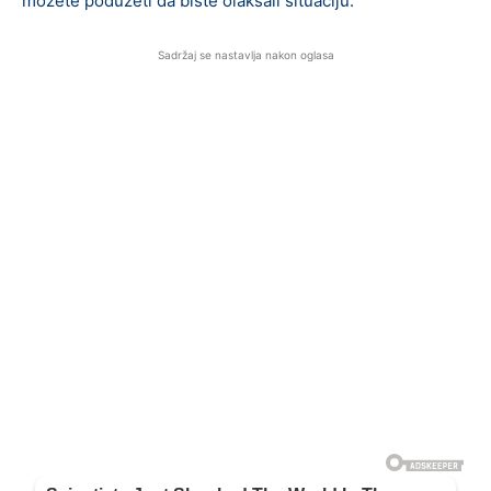
možete poduzeti da biste olakšali situaciju.
Sadržaj se nastavlja nakon oglasa