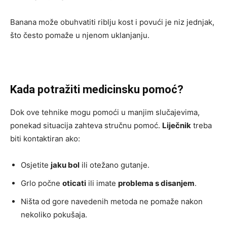
Banana može obuhvatiti riblju kost i povući je niz jednjak,
što često pomaže u njenom uklanjanju.
Kada potražiti medicinsku pomoć?
Dok ove tehnike mogu pomoći u manjim slučajevima,
ponekad situacija zahteva stručnu pomoć.
Liječnik
treba
biti kontaktiran ako:
Osjetite
jaku bol
ili otežano gutanje.
Grlo počne
oticati
ili imate
problema s disanjem
.
Ništa od gore navedenih metoda ne pomaže nakon
nekoliko pokušaja.