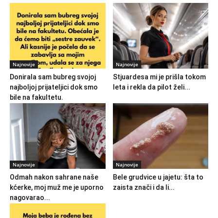
Najnovije
Najnovije
Donirala sam bubreg svojoj
Stjuardesa mi je prišla tokom
najboljoj prijateljici dok smo
leta i rekla da pilot želi...
bile na fakultetu.
Najnovije
Najnovije
Odmah nakon sahrane naše
Bele grudvice u jajetu: šta to
kćerke, moj muž me je uporno
zaista znači i da li...
nagovarao...